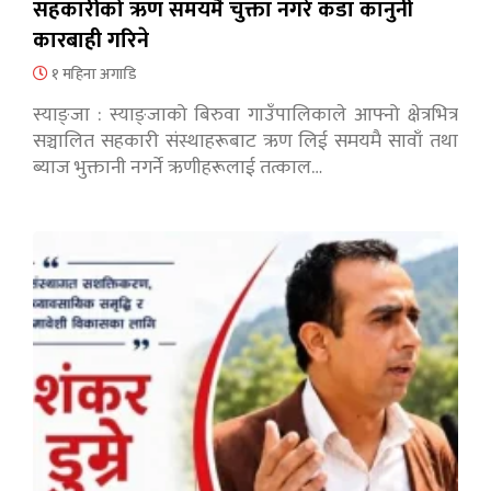
सहकारीको ऋण समयमै चुक्ता नगरे कडा कानुनी
कारबाही गरिने
१ महिना अगाडि
स्याङ्जा : स्याङ्जाको बिरुवा गाउँपालिकाले आफ्नो क्षेत्रभित्र
सञ्चालित सहकारी संस्थाहरूबाट ऋण लिई समयमै सावाँ तथा
ब्याज भुक्तानी नगर्ने ऋणीहरूलाई तत्काल…