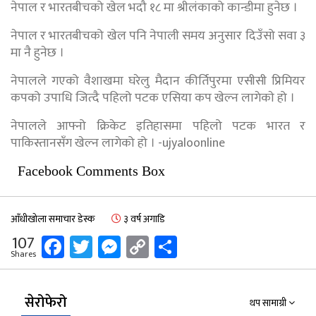
नेपाल र भारतबीचको खेल भदौ १८ मा श्रीलंकाको कान्डीमा हुनेछ ।
नेपाल र भारतबीचको खेल पनि नेपाली समय अनुसार दिउँसो सवा ३
मा नै हुनेछ ।
नेपालले गएको वैशाखमा घरेलु मैदान कीर्तिपुरमा एसीसी प्रिमियर
कपको उपाधि जित्दै पहिलो पटक एसिया कप खेल्न लागेकाे हो ।
नेपालले आफ्नो क्रिकेट इतिहासमा पहिलो पटक भारत र
पाकिस्तानसँग खेल्न लागेको हो । -ujyaloonline
Facebook Comments Box
आँधीखोला समाचार डेस्क
३ वर्ष अगाडि
Facebook
Twitter
Messenger
Copy
Share
107
Shares
Link
सेरोफेरो
थप सामाग्री