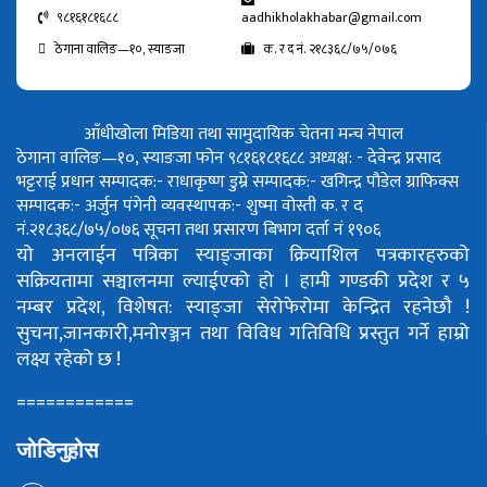
९८१६१८१६८८
aadhikholakhabar@gmail.com
ठेगाना वालिङ—१०, स्याङजा
क. र द नं. २१८३६८/७५/०७६
आँधीखोला मिडिया तथा सामुदायिक चेतना मन्च नेपाल
ठेगाना वालिङ—१०, स्याङजा फोन ९८१६१८१६८८
अध्यक्ष: - देवेन्द्र प्रसाद
भट्टराई
प्रधान सम्पादक:- राधाकृष्ण डुम्रे
सम्पादक:- खगिन्द्र पौडेल
ग्राफिक्स
सम्पादक:- अर्जुन पंगेनी
व्यवस्थापक:- शुष्मा वोस्ती
क. र द
नं.२१८३६८/७५/०७६
सूचना तथा प्रसारण बिभाग दर्ता नं १९०६
यो अनलाईन पत्रिका स्याङ्जाका क्रियाशिल पत्रकारहरुको
सक्रियतामा सञ्चालनमा ल्याईएको हो ।
हामी गण्डकी प्रदेश र ५
नम्बर प्रदेश, विशेषत: स्याङ्जा सेरोफेरोमा केन्द्रित रहनेछौ !
सुचना,जानकारी,मनोरञ्जन तथा विविध गतिविधि प्रस्तुत गर्ने हाम्रो
लक्ष्य रहेको छ !
============
जोडिनुहोस