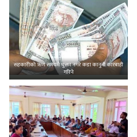
सहकारीको ऋण समयमै चुक्ता नगरे कडा कानुनी कारबाही
गरिने