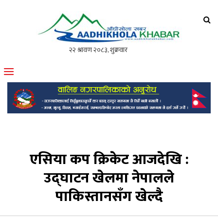
आँधीखोला खवर
मोफसलकै लोकप्रिय अनलाइन पत्रिका
एसिया कप क्रिकेट आजदेखि :
उद्घाटन खेलमा नेपालले
पाकिस्तानसँग खेल्दै