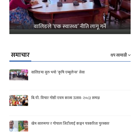
वालिङले ‘एक स्वास्थ्य’ नीति लागू गर्ने
समाचार
थप सामाग्री
वालिङमा सुरु भयो ‘कृषि एम्बुलेन्स’ सेवा
बि.पी. विचार गोष्ठी एवम काव्य उत्सव- २०८३ सम्पन्न
खेम सारुमगर र गोपाल जिटीलाई कञ्चन पत्रकरिता पुरस्कार