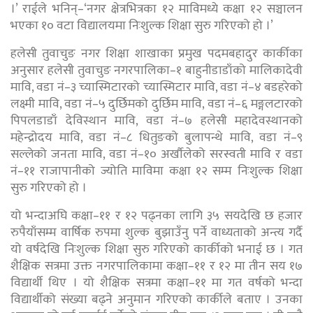
।’ राईले भनिन्–‘नगर क्षेत्रभित्रका १२ माविमध्ये कक्षा १२ सञ्चालन
भएका १० वटा विद्यालयमा निःशुल्क शिक्षा सुरु गरिएको हो ।’
हलेसी तुवाचुङ नगर शिक्षा शाखाका प्रमुख पदमबहादुर कार्कीका
अनुसार हलेसी तुवाचुङ नगरपालिका–१ बाहुनीडाडाँको मालिकादेवी
मावि, वडा नं–३ च्यास्मिटारको च्यास्मिटार मावि, वडा नं–४ बडहरेको
लक्ष्मी मावि, वडा नं–५ दुर्छिमको दुर्छिम मावि, वडा नं–६ मङ्गलटारको
पिपलडाडाँ देविस्थान मावि, वडा नं–७ हलेसी महादेवस्थानको
महेन्द्रोदय मावि, वडा नं–८ धितुङको बुलापन्थे मावि, वडा नं–९
सल्लेको जनता मावि, वडा नं–१० अर्खौलेको सरस्वती मावि र वडा
नं–११ राजापानीको ज्योति माविमा कक्षा १२ सम्म निःशुल्क शिक्षा
सुरु गरिएको हो ।
यो भन्दाअघि कक्षा–११ र १२ पढ्नका लागि ३५ सयदेखि छ हजार
रुपैयाँसम्म वार्षिक रुपमा शुल्क बुझाउँनु पर्ने वाध्यताको अन्त्य गर्दै
यो वर्षदेखि निःशुल्क शिक्षा सुरु गरिएको कार्कीको भनाई छ । गत
शैक्षिक सत्रमा उक्त नगरपालिकामा कक्षा–११ र १२ मा तीन सय १७
विद्यार्थी थिए । यो शैक्षिक सत्रमा कक्षा–११ मा गत वर्षको भन्दा
विद्यार्थीको संख्या बढ्ने अनुमान गरिएको कार्कीले बताए । उनका