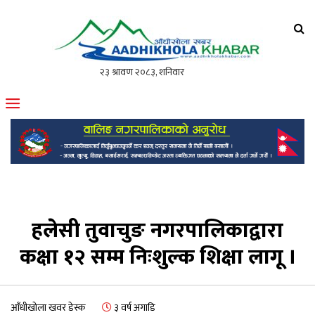
आँधीखोला खवर
मोफसलकै लोकप्रिय अनलाइन पत्रिका
हलेसी तुवाचुङ नगरपालिकाद्वारा
कक्षा १२ सम्म निःशुल्क शिक्षा लागू ।
आँधीखोला खवर डेस्क
३ वर्ष अगाडि