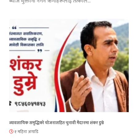
ब्याज भुक्तानी नगर्ने ऋणीहरूलाई तत्काल…
व्यावसायिक समृद्धिको योजनासहित चुनावी मैदानमा शंकर डुम्रे
१ महिना अगाडि