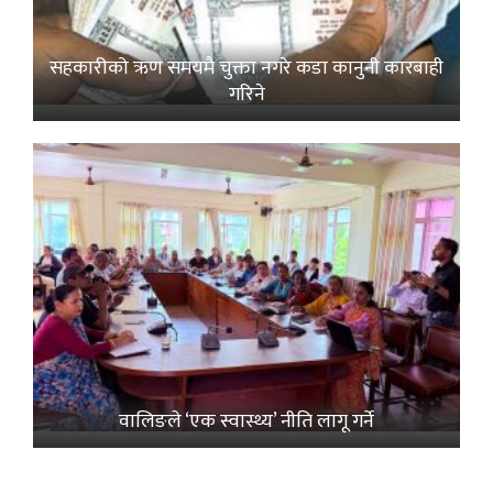
सहकारीको ऋण समयमै चुक्ता नगरे कडा कानुनी कारबाही
गरिने
वालिङले ‘एक स्वास्थ्य’ नीति लागू गर्ने