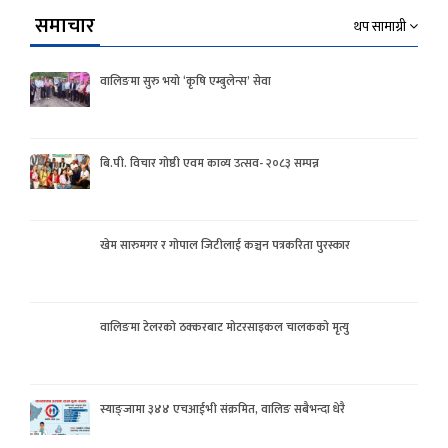
समाचार
थप सामाग्री
वालिङमा सुरु भयो ‘कृषि एम्बुलेन्स’ सेवा
बि.पी. विचार गोष्ठी एवम काव्य उत्सव- २०८३ सम्पन्न
खेम सारुमगर र गोपाल जिटीलाई कञ्चन पत्रकरिता पुरस्कार
वालिङमा टेलरको ठक्करबाट मोटरसाइकल चालकको मृत्यु
स्याङ्जामा ३४४ एचआईभी संक्रमित, वालिङ सबैभन्दा धेरै