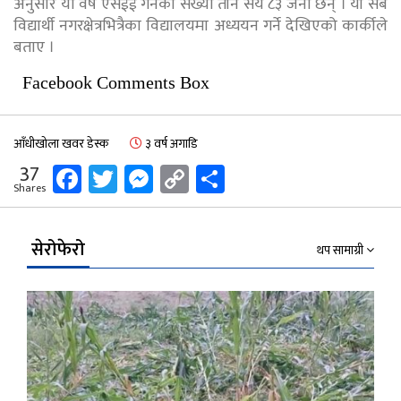
अनुसार यो वर्ष एसईई गर्नेको संख्या तीन सय ८३ जना छन् । यी सबै
विद्यार्थी नगरक्षेत्रभित्रैका विद्यालयमा अध्ययन गर्ने देखिएको कार्कीले
बताए ।
Facebook Comments Box
आँधीखोला खवर डेस्क
३ वर्ष अगाडि
Facebook
Twitter
Messenger
Copy
Share
37
Shares
Link
सेरोफेरो
थप सामाग्री