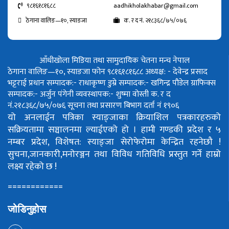
९८१६१८१६८८
aadhikholakhabar@gmail.com
ठेगाना वालिङ—१०, स्याङजा
क. र द नं. २१८३६८/७५/०७६
आँधीखोला मिडिया तथा सामुदायिक चेतना मन्च नेपाल
ठेगाना वालिङ—१०, स्याङजा फोन ९८१६१८१६८८
अध्यक्ष: - देवेन्द्र प्रसाद
भट्टराई
प्रधान सम्पादक:- राधाकृष्ण डुम्रे
सम्पादक:- खगिन्द्र पौडेल
ग्राफिक्स
सम्पादक:- अर्जुन पंगेनी
व्यवस्थापक:- शुष्मा वोस्ती
क. र द
नं.२१८३६८/७५/०७६
सूचना तथा प्रसारण बिभाग दर्ता नं १९०६
यो अनलाईन पत्रिका स्याङ्जाका क्रियाशिल पत्रकारहरुको
सक्रियतामा सञ्चालनमा ल्याईएको हो ।
हामी गण्डकी प्रदेश र ५
नम्बर प्रदेश, विशेषत: स्याङ्जा सेरोफेरोमा केन्द्रित रहनेछौ !
सुचना,जानकारी,मनोरञ्जन तथा विविध गतिविधि प्रस्तुत गर्ने हाम्रो
लक्ष्य रहेको छ !
============
जोडिनुहोस