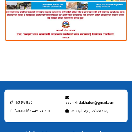
९८१६१८१६८८
aadhikholakhabar@gmail.com
ठेगाना वालिङ—१०, स्याङजा
क. र द नं. २१८३६८/७५/०७६