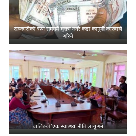
सहकारीको ऋण समयमै चुक्ता नगरे कडा कानुनी कारबाही
गरिने
वालिङले ‘एक स्वास्थ्य’ नीति लागू गर्ने