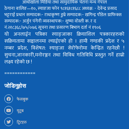
आँधीखोला मिडिया तथा सामुदायिक चेतना मन्च नेपाल
ठेगाना वालिङ—१०, स्याङजा फोन ९८१६१८१६८८
अध्यक्ष: - देवेन्द्र प्रसाद
भट्टराई
प्रधान सम्पादक:- राधाकृष्ण डुम्रे
सम्पादक:- खगिन्द्र पौडेल
ग्राफिक्स
सम्पादक:- अर्जुन पंगेनी
व्यवस्थापक:- शुष्मा वोस्ती
क. र द
नं.२१८३६८/७५/०७६
सूचना तथा प्रसारण बिभाग दर्ता नं १९०६
यो अनलाईन पत्रिका स्याङ्जाका क्रियाशिल पत्रकारहरुको
सक्रियतामा सञ्चालनमा ल्याईएको हो ।
हामी गण्डकी प्रदेश र ५
नम्बर प्रदेश, विशेषत: स्याङ्जा सेरोफेरोमा केन्द्रित रहनेछौ !
सुचना,जानकारी,मनोरञ्जन तथा विविध गतिविधि प्रस्तुत गर्ने हाम्रो
लक्ष्य रहेको छ !
============
जोडिनुहोस
फेसबुक
युटूब
ट्विटहरु