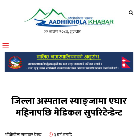
आँधीखोला खवर
मोफसलकै लोकप्रिय अनलाइन पत्रिका
जिल्ला अस्पताल स्याङ्जामा एघार
महिनापछि मेडिकल सुपरिटेन्डेन्ट
आँधीखोला समाचार डेस्क
३ वर्ष अगाडि