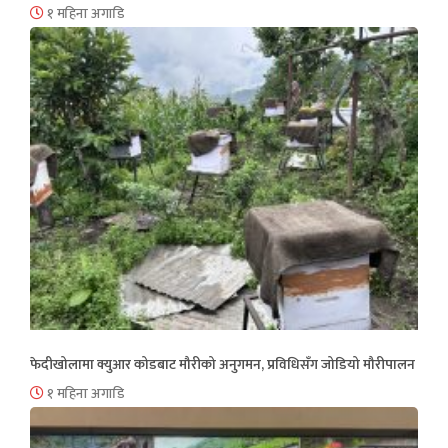
१ महिना अगाडि
फेदीखोलामा क्युआर कोडबाट मौरीको अनुगमन, प्रविधिसँग जोडियो मौरीपालन
१ महिना अगाडि