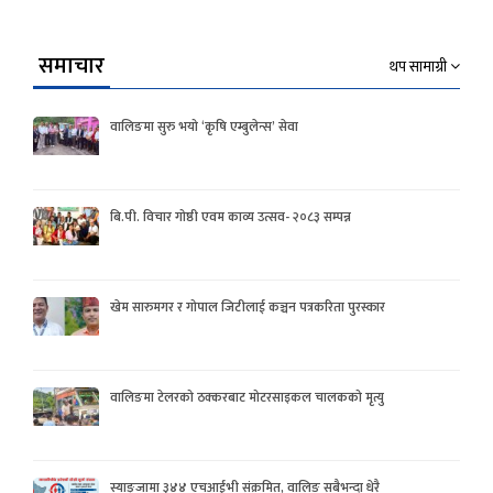
समाचार
थप सामाग्री
वालिङमा सुरु भयो ‘कृषि एम्बुलेन्स’ सेवा
बि.पी. विचार गोष्ठी एवम काव्य उत्सव- २०८३ सम्पन्न
खेम सारुमगर र गोपाल जिटीलाई कञ्चन पत्रकरिता पुरस्कार
वालिङमा टेलरको ठक्करबाट मोटरसाइकल चालकको मृत्यु
स्याङ्जामा ३४४ एचआईभी संक्रमित, वालिङ सबैभन्दा धेरै