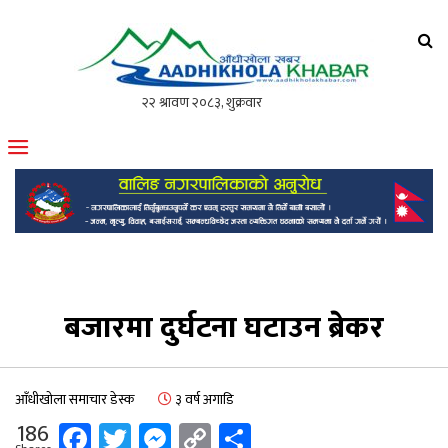
आँधीखोला खवर
मोफसलकै लोकप्रिय अनलाइन पत्रिका
बजारमा दुर्घटना घटाउन ब्रेकर
आँधीखोला समाचार डेस्क
३ वर्ष अगाडि
Facebook
Twitter
Messenger
Copy
Share
186