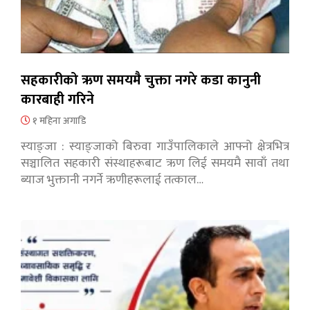
सहकारीको ऋण समयमै चुक्ता नगरे कडा कानुनी
कारबाही गरिने
१ महिना अगाडि
स्याङ्जा : स्याङ्जाको बिरुवा गाउँपालिकाले आफ्नो क्षेत्रभित्र
सञ्चालित सहकारी संस्थाहरूबाट ऋण लिई समयमै सावाँ तथा
ब्याज भुक्तानी नगर्ने ऋणीहरूलाई तत्काल…