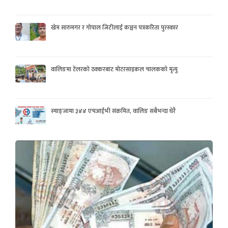
खेम सारुमगर र गोपाल जिटीलाई कञ्चन पत्रकरिता पुरस्कार
वालिङमा टेलरको ठक्करबाट मोटरसाइकल चालकको मृत्यु
स्याङ्जामा ३४४ एचआईभी संक्रमित, वालिङ सबैभन्दा धेरै