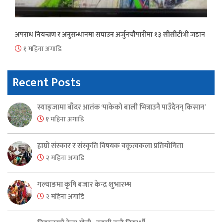
अपराध नियन्त्रण र अनुसन्धानमा सघाउन अर्जुनचौपारीमा १३ सीसीटीभी जडान
१ महिना अगाडि
Recent Posts
स्याङ्जामा बाँदर आतंक ‘पाकेको बाली भित्राउनै पाउँदैनन् किसान’
१ महिना अगाडि
हाम्रो संस्कार र संस्कृति विषयक वक्तृत्वकला प्रतियोगिता
२ महिना अगाडि
गल्याङमा कृषि बजार केन्द्र शुभारम्भ
२ महिना अगाडि