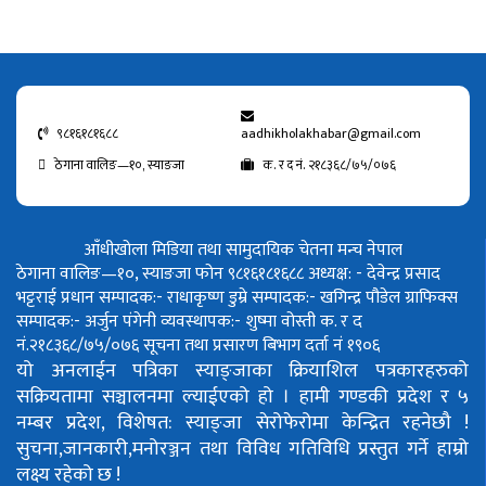
९८१६१८१६८८
aadhikholakhabar@gmail.com
ठेगाना वालिङ—१०, स्याङजा
क. र द नं. २१८३६८/७५/०७६
आँधीखोला मिडिया तथा सामुदायिक चेतना मन्च नेपाल
ठेगाना वालिङ—१०, स्याङजा फोन ९८१६१८१६८८
अध्यक्ष: - देवेन्द्र प्रसाद
भट्टराई
प्रधान सम्पादक:- राधाकृष्ण डुम्रे
सम्पादक:- खगिन्द्र पौडेल
ग्राफिक्स
सम्पादक:- अर्जुन पंगेनी
व्यवस्थापक:- शुष्मा वोस्ती
क. र द
नं.२१८३६८/७५/०७६
सूचना तथा प्रसारण बिभाग दर्ता नं १९०६
यो अनलाईन पत्रिका स्याङ्जाका क्रियाशिल पत्रकारहरुको
सक्रियतामा सञ्चालनमा ल्याईएको हो ।
हामी गण्डकी प्रदेश र ५
नम्बर प्रदेश, विशेषत: स्याङ्जा सेरोफेरोमा केन्द्रित रहनेछौ !
सुचना,जानकारी,मनोरञ्जन तथा विविध गतिविधि प्रस्तुत गर्ने हाम्रो
लक्ष्य रहेको छ !