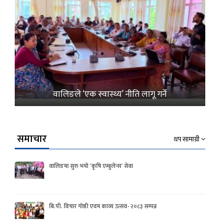
वालिङले ‘एक स्वास्थ्य’ नीति लागू गर्ने
समाचार
थप सामाग्री
वालिङमा सुरु भयो ‘कृषि एम्बुलेन्स’ सेवा
बि.पी. विचार गोष्ठी एवम काव्य उत्सव- २०८३ सम्पन्न