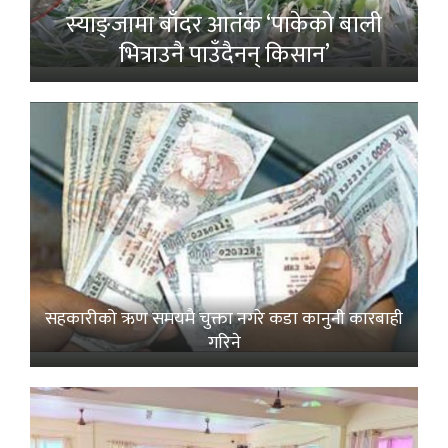
स्याङ्जामा बाँदर आतंक ‘पाकेको बाली
भित्राउनै पाउँदैनन् किसान’
सहकारीको ऋण समयमै चुक्ता नगरे कडा कानुनी कारबाही
गरिने