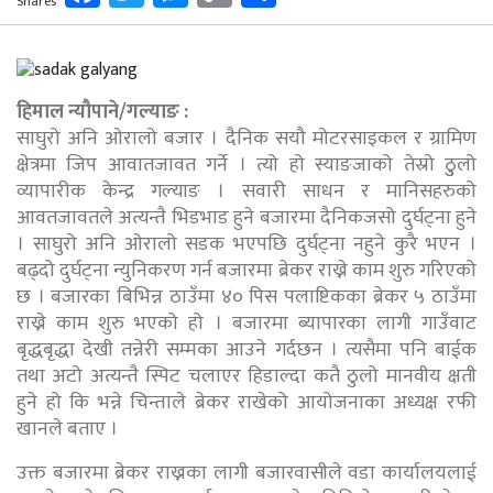
Shares
Link
हिमाल न्यौपाने/
गल्याङ :
साघुरो अनि ओरालो बजार । दैनिक सयौ मोटरसाइकल र ग्रामिण
क्षेत्रमा जिप आवातजावत गर्ने । त्यो हो स्याङजाको तेस्रो ठुुलो
व्यापारीक केन्द्र गल्याङ । सवारी साधन र मानिसहरुको
आवतजावतले अत्यन्तै भिडभाड हुने बजारमा दैनिकजसो दुर्घट्ना हुने
। साघुरो अनि ओरालो सडक भएपछि दुर्घट्ना नहुने कुरै भएन ।
बढ्दो दुर्घट्ना न्युनिकरण गर्न बजारमा ब्रेकर राख्ने काम शुरु गरिएको
छ । बजारका बिभिन्न ठाउँमा ४० पिस पलाष्टिकका ब्रेकर ५ ठाउँमा
राख्ने काम शुरु भएको हो । बजारमा ब्यापारका लागी गाउँवाट
बृद्धबृद्धा देखी तन्नेरी सम्मका आउने गर्दछन । त्यसैमा पनि बाईक
तथा अटो अत्यन्तै स्पिट चलाएर हिडाल्दा कतै ठुलो मानवीय क्षती
हुने हो कि भन्ने चिन्ताले ब्रेकर राखेको आयोजनाका अध्यक्ष रफी
खानले बताए ।
उक्त बजारमा ब्रेकर राख्नका लागी बजारवासीले वडा कार्यालयलाई