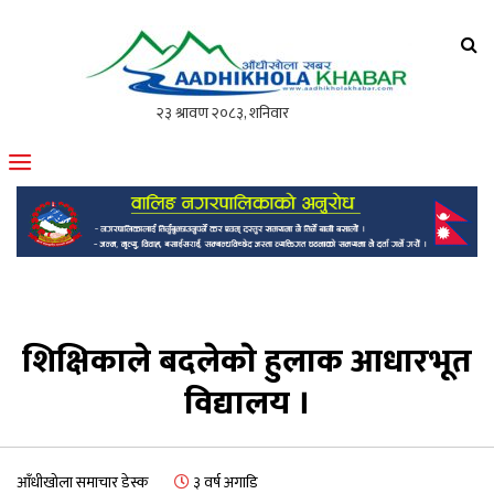
आँधीखोला खवर
मोफसलकै लोकप्रिय अनलाइन पत्रिका
शिक्षिकाले बदलेकाे हुलाक आधारभूत
विद्यालय ।
आँधीखोला समाचार डेस्क
३ वर्ष अगाडि