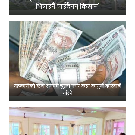
भित्राउनै पाउँदैनन् किसान’
सहकारीको ऋण समयमै चुक्ता नगरे कडा कानुनी कारबाही
गरिने