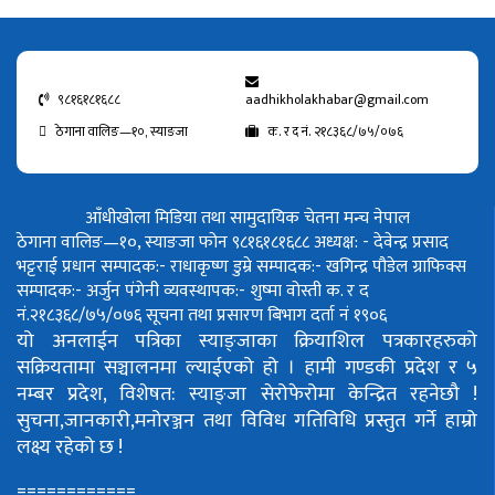
९८१६१८१६८८
aadhikholakhabar@gmail.com
ठेगाना वालिङ—१०, स्याङजा
क. र द नं. २१८३६८/७५/०७६
आँधीखोला मिडिया तथा सामुदायिक चेतना मन्च नेपाल
ठेगाना वालिङ—१०, स्याङजा फोन ९८१६१८१६८८
अध्यक्ष: - देवेन्द्र प्रसाद
भट्टराई
प्रधान सम्पादक:- राधाकृष्ण डुम्रे
सम्पादक:- खगिन्द्र पौडेल
ग्राफिक्स
सम्पादक:- अर्जुन पंगेनी
व्यवस्थापक:- शुष्मा वोस्ती
क. र द
नं.२१८३६८/७५/०७६
सूचना तथा प्रसारण बिभाग दर्ता नं १९०६
यो अनलाईन पत्रिका स्याङ्जाका क्रियाशिल पत्रकारहरुको
सक्रियतामा सञ्चालनमा ल्याईएको हो ।
हामी गण्डकी प्रदेश र ५
नम्बर प्रदेश, विशेषत: स्याङ्जा सेरोफेरोमा केन्द्रित रहनेछौ !
सुचना,जानकारी,मनोरञ्जन तथा विविध गतिविधि प्रस्तुत गर्ने हाम्रो
लक्ष्य रहेको छ !
============