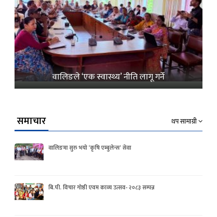
वालिङले ‘एक स्वास्थ्य’ नीति लागू गर्ने
समाचार
थप सामाग्री
वालिङमा सुरु भयो ‘कृषि एम्बुलेन्स’ सेवा
बि.पी. विचार गोष्ठी एवम काव्य उत्सव- २०८३ सम्पन्न