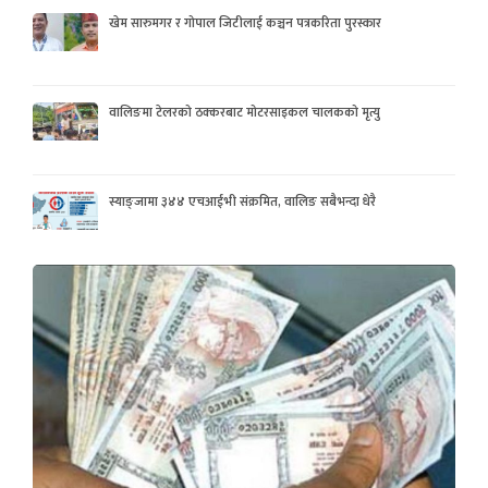
खेम सारुमगर र गोपाल जिटीलाई कञ्चन पत्रकरिता पुरस्कार
वालिङमा टेलरको ठक्करबाट मोटरसाइकल चालकको मृत्यु
स्याङ्जामा ३४४ एचआईभी संक्रमित, वालिङ सबैभन्दा धेरै