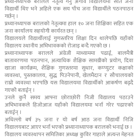
प्रध्यानध्यापक बरालले नेतृत्व गर्नु अगावै विद्यालयमा सात जना
विद्यार्थी थिए भने अहिले एक सय पाँच जना विद्यार्थीले पठनपाठन
गर्छन् ।
प्रध्यानध्यापक बरालको नेतृत्वमा हाल १० जना शिक्षिका सहित एक
जना कार्यालय सहयोगी कार्यरत छन् ।
विद्यालयले विद्यार्थीलाई गुणस्तरिय शिक्षा दिन थालेपछि यहाँको
विद्यालय स्थानीय अभिभावकको रोजाइ बन्दै गएको छ ।
प्रध्यानाध्यापक बरालले अंग्रेजी माध्याममा पढाई, बालमैत्री
बातावरणमा पठनपान, अत्याधिक शैक्षिक सामग्रीको प्रयोग, दिवा
खाजा कार्यक्रम, शैक्षिक गुणस्तरमा सुधार, कम्प्युटर कक्षाको
व्यवस्था, पुस्तकालय, सुद्ध पिउनेपानी, खेलमैदान र सौचालयको
राम्रो व्यवस्था भएपछि यस विद्यालयमा विद्यार्थीको आकर्षण बढ्दै
गएकोे बताईन् ।
उनले कुनै समय आफ्ना छोराछोरी निजी विद्यालय पठाउने
अभिभावकले हिजोआज यहाँको विद्यालयमा भर्ना गरेर पढाएको
बताईन् ।
अधिल्लो बर्ष ३५ जना र यो बर्ष आठ जना विद्यार्थी निजि
विद्यालयबाट आएर भर्ना भएको प्रध्यानाध्यापक बरालको भनाई छ ।
विद्यालय व्यवस्थापन समितिका अध्यक्ष कुविर गाहाले अत्यन्त मेहनत