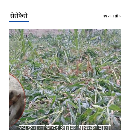
Link
सेरोफेरो
थप सामाग्री
स्याङ्जामा बाँदर आतंक ‘पाकेको बाली