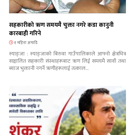
सहकारीको ऋण समयमै चुक्ता नगरे कडा कानुनी
कारबाही गरिने
१ महिना अगाडि
स्याङ्जा : स्याङ्जाको बिरुवा गाउँपालिकाले आफ्नो क्षेत्रभित्र
सञ्चालित सहकारी संस्थाहरूबाट ऋण लिई समयमै सावाँ तथा
ब्याज भुक्तानी नगर्ने ऋणीहरूलाई तत्काल…