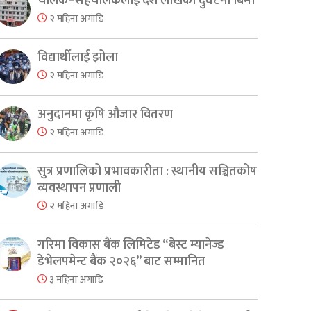
चालक–सहचालकलाई दश लाखको दुर्घटना बिमा
२ महिना अगाडि
विद्यार्थीलाई झोला
२ महिना अगाडि
अनुदानमा कृषि औजार वितरण
२ महिना अगाडि
सुत्र प्रणालिको प्रभावकारीता : स्थानीय सञ्चितकोष
व्यवस्थापन प्रणाली
२ महिना अगाडि
गरिमा विकास बैंक लिमिटेड “बेस्ट म्यानेज्ड
डेभेलपमेन्ट बैंक २०२६” बाट सम्मानित
३ महिना अगाडि