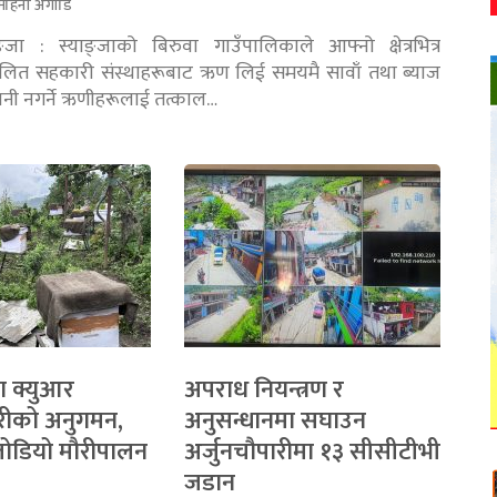
महिना अगाडि
ङ्जा : स्याङ्जाको बिरुवा गाउँपालिकाले आफ्नो क्षेत्रभित्र
चालित सहकारी संस्थाहरूबाट ऋण लिई समयमै सावाँ तथा ब्याज
तानी नगर्ने ऋणीहरूलाई तत्काल…
ा क्युआर
अपराध नियन्त्रण र
रीको अनुगमन,
अनुसन्धानमा सघाउन
 जोडियो मौरीपालन
अर्जुनचौपारीमा १३ सीसीटीभी
जडान