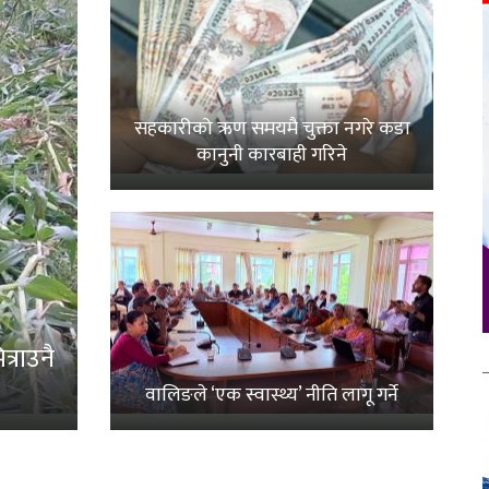
सहकारीको ऋण समयमै चुक्ता नगरे कडा
कानुनी कारबाही गरिने
्राउनै
वालिङले ‘एक स्वास्थ्य’ नीति लागू गर्ने