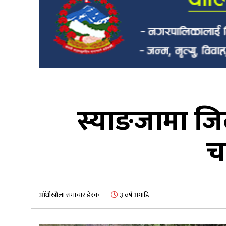
स्याङजामा जिल
च
आँधीखोला समाचार डेस्क
३ वर्ष अगाडि