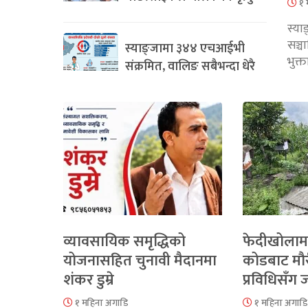
१ 
स्या
सञ्
स्याङ्जामा ३४४ एचआईभी
भुक्
संक्रमित, वालिङ सबैभन्दा धेरै
व्यावसायिक समृद्धिको
फेदीखोलाम
योजनासहित चुनावी मैदानमा
कोडबाट मौ
शंकर डुम्रे
प्रविधिसँग
१ महिना अगाडि
१ महिना अगाडि