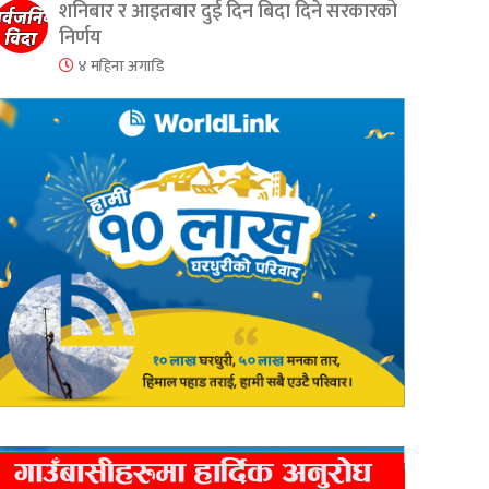
शनिबार र आइतबार दुई दिन बिदा दिने सरकारको
निर्णय
४ महिना अगाडि
er
are