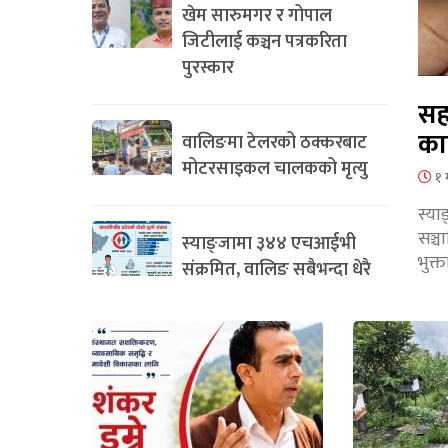
खेम सारुमगर र गोपाल
जिटीलाई कञ्चन पत्रकरिता
पुरस्कार
सह
का
वालिङमा टेलरको ठक्करबाट
मोटरसाइकल चालकको मृत्यु
१ 
स्या
सञ्
स्याङ्जामा ३४४ एचआईभी
भुक्
संक्रमित, वालिङ सबैभन्दा धेरै