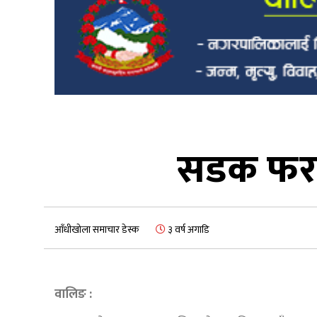
सडक फराक
आँधीखोला समाचार डेस्क
३ वर्ष अगाडि
वालिङ :