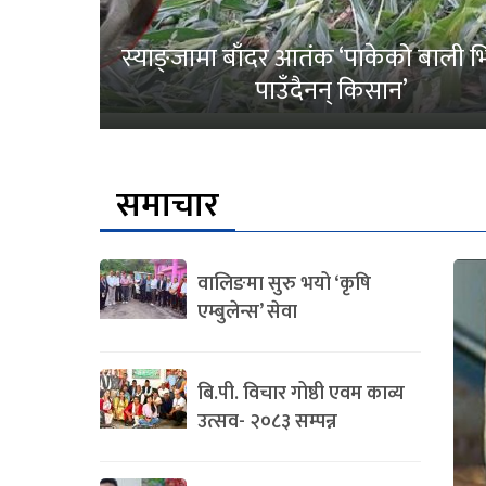
स्याङ्जामा बाँदर आतंक ‘पाकेको बाली भित
पाउँदैनन् किसान’
समाचार
वालिङमा सुरु भयो ‘कृषि
एम्बुलेन्स’ सेवा
बि.पी. विचार गोष्ठी एवम काव्य
उत्सव- २०८३ सम्पन्न