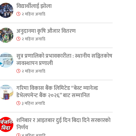
er
are
विद्यार्थीलाई झोला
२ महिना अगाडि
अनुदानमा कृषि औजार वितरण
२ महिना अगाडि
सुत्र प्रणालिको प्रभावकारीता : स्थानीय सञ्चितकोष
व्यवस्थापन प्रणाली
२ महिना अगाडि
गरिमा विकास बैंक लिमिटेड “बेस्ट म्यानेज्ड
डेभेलपमेन्ट बैंक २०२६” बाट सम्मानित
३ महिना अगाडि
शनिबार र आइतबार दुई दिन बिदा दिने सरकारको
निर्णय
४ महिना अगाडि