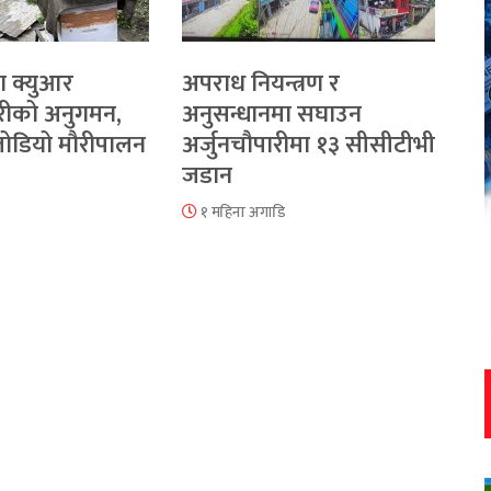
ा क्युआर
अपराध नियन्त्रण र
रीको अनुगमन,
अनुसन्धानमा सघाउन
 जोडियो मौरीपालन
अर्जुनचौपारीमा १३ सीसीटीभी
जडान
१ महिना अगाडि