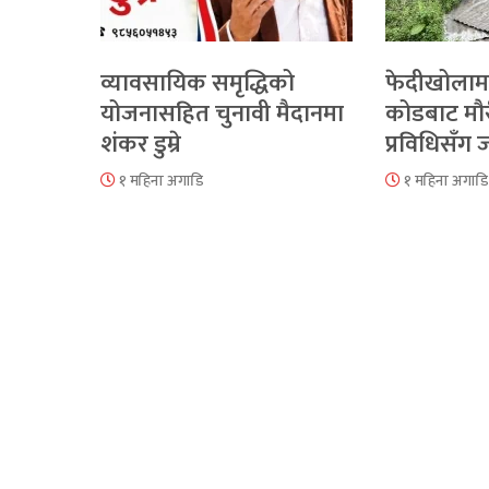
व्यावसायिक समृद्धिको
फेदीखोलाम
योजनासहित चुनावी मैदानमा
कोडबाट मौ
शंकर डुम्रे
प्रविधिसँग
१ महिना अगाडि
१ महिना अगाडि