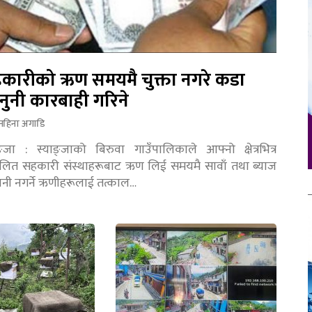
कारीको ऋण समयमै चुक्ता नगरे कडा
नुनी कारबाही गरिने
महिना अगाडि
ङ्जा : स्याङ्जाको बिरुवा गाउँपालिकाले आफ्नो क्षेत्रभित्र
चालित सहकारी संस्थाहरूबाट ऋण लिई समयमै सावाँ तथा ब्याज
तानी नगर्ने ऋणीहरूलाई तत्काल…