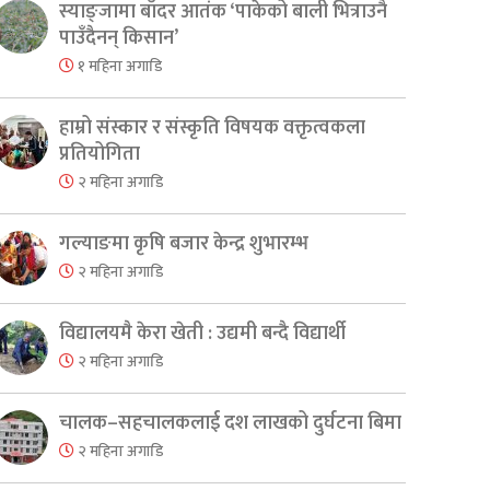
स्याङ्जामा बाँदर आतंक ‘पाकेको बाली भित्राउनै
पाउँदैनन् किसान’
१ महिना अगाडि
हाम्रो संस्कार र संस्कृति विषयक वक्तृत्वकला
प्रतियोगिता
२ महिना अगाडि
गल्याङमा कृषि बजार केन्द्र शुभारम्भ
२ महिना अगाडि
विद्यालयमै केरा खेती : उद्यमी बन्दै विद्यार्थी
२ महिना अगाडि
चालक–सहचालकलाई दश लाखको दुर्घटना बिमा
२ महिना अगाडि