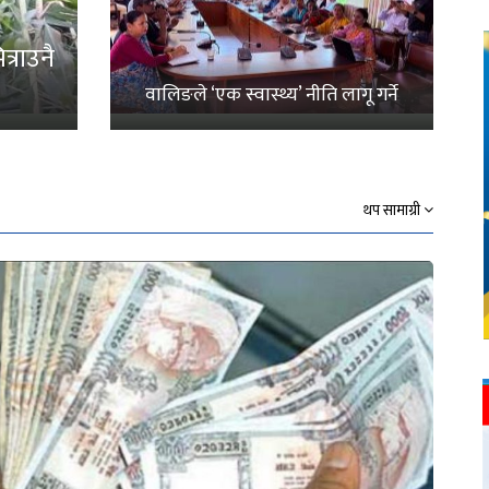
्राउनै
वालिङले ‘एक स्वास्थ्य’ नीति लागू गर्ने
थप सामाग्री