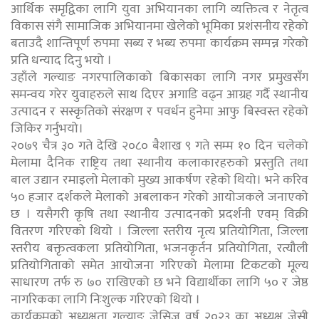
आर्थिक समृद्विका लागि युवा अभियानका लागि व्यक्तित्व र नेतृत्व
विकास संगै सामाजिक अभियानमा खेलेको भूमिका प्रशंसनीय रहेको
बताउदै शान्तिपूर्ण रुपमा सब्य र भब्य रुपमा कार्यक्रम सम्पन्न गरेको
प्रति धन्याद दिनु भयो ।
उहाँले गल्याङ नगरपालिकाको बिकासका लागि नगर प्रमुखसँग
समन्वय गरेर युवाहरुले साथ दिएर अगाडि वढ्न आग्रह गर्दै स्थानीय
उत्पादन र सस्कृतिको संरक्षण र पवर्धन हुनेमा आफु बिस्वस्त रहेको
जिकिर गर्नुभयो।
२०७९ चैत्र ३० गते देखि २०८० बैशाख ९ गते सम्म १० दिन चलेको
मेलामा दैनिक राष्ट्रिय तथा स्थानीय कलाकारहरुको प्रस्तुति तथा
बाल उद्यान रमाइलो मेलाको मुख्य आकर्षण रहेको थियो। भने करिव
५० हजार दर्शकले मेलाको अबलाकन गरेको आयोजकले जनाएको
छ । यसैगरी कृषि तथा स्थानीय उत्पादनको प्रदर्शनी एवम् विक्री
वितरण गरिएको थियो । जिल्ला स्तरीय नृत्य प्रतियोगिता, जिल्ला
स्तरीय बक्तृत्वकला प्रतियोगिता, भजनकृर्तन प्रतियोगिता, रत्यौली
प्रतियोगिताको समेत आयोजना गरिएको मेलामा टिकटको मूल्य
साधारण तर्फ रु ७० राखिएको छ भने विद्यार्थीका लागि ५० र जेष्ठ
नागरिकका लागि निःशुल्क गरिएको थियो ।
कार्यक्रमको अध्यक्षता गल्याङ जेसिज वर्ष २०२३ का अध्यक्ष जेसी