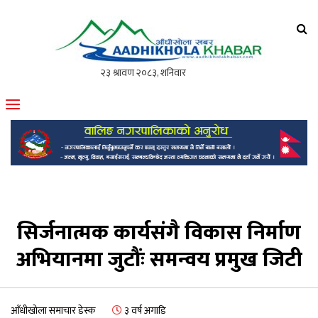
आँधीखोला खवर
मोफसलकै लोकप्रिय अनलाइन पत्रिका
सिर्जनात्मक कार्यसंगै विकास निर्माण
अभियानमा जुटौंः समन्वय प्रमुख जिटी
आँधीखोला समाचार डेस्क
३ वर्ष अगाडि