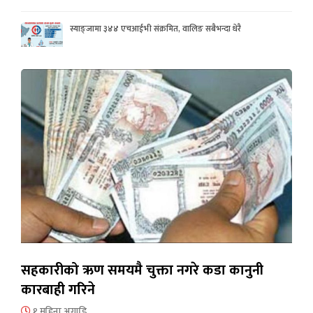
स्याङ्जामा ३४४ एचआईभी संक्रमित, वालिङ सबैभन्दा धेरै
सहकारीको ऋण समयमै चुक्ता नगरे कडा कानुनी
कारबाही गरिने
१ महिना अगाडि