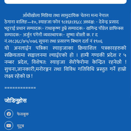
आँधीखोला मिडिया तथा सामुदायिक चेतना मन्च नेपाल
ठेगाना वालिङ—१०, स्याङजा फोन ९८१६१८१६८८
अध्यक्ष: - देवेन्द्र प्रसाद
भट्टराई
प्रधान सम्पादक:- राधाकृष्ण डुम्रे
सम्पादक:- खगिन्द्र पौडेल
ग्राफिक्स
सम्पादक:- अर्जुन पंगेनी
व्यवस्थापक:- शुष्मा वोस्ती
क. र द
नं.२१८३६८/७५/०७६
सूचना तथा प्रसारण बिभाग दर्ता नं १९०६
यो अनलाईन पत्रिका स्याङ्जाका क्रियाशिल पत्रकारहरुको
सक्रियतामा सञ्चालनमा ल्याईएको हो ।
हामी गण्डकी प्रदेश र ५
नम्बर प्रदेश, विशेषत: स्याङ्जा सेरोफेरोमा केन्द्रित रहनेछौ !
सुचना,जानकारी,मनोरञ्जन तथा विविध गतिविधि प्रस्तुत गर्ने हाम्रो
लक्ष्य रहेको छ !
============
जोडिनुहोस
फेसबुक
युटूब