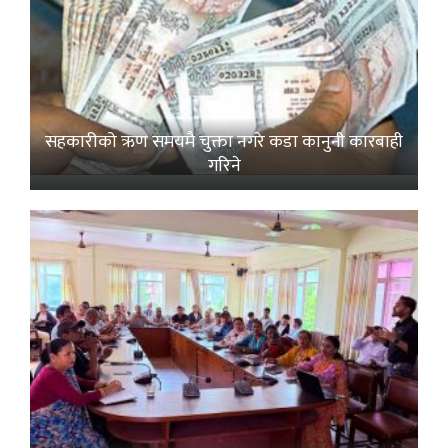
सहकारीको ऋण समयमै चुक्ता नगरे कडा कानुनी कारबाही
गरिने