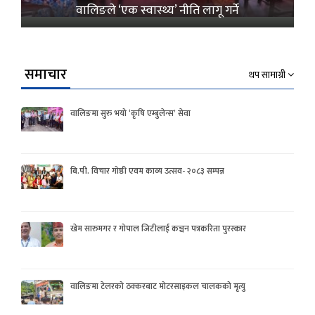
वालिङले ‘एक स्वास्थ्य’ नीति लागू गर्ने
समाचार
थप सामाग्री
वालिङमा सुरु भयो ‘कृषि एम्बुलेन्स’ सेवा
बि.पी. विचार गोष्ठी एवम काव्य उत्सव- २०८३ सम्पन्न
खेम सारुमगर र गोपाल जिटीलाई कञ्चन पत्रकरिता पुरस्कार
वालिङमा टेलरको ठक्करबाट मोटरसाइकल चालकको मृत्यु