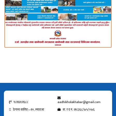
९८१६१८१६८८
aadhikholakhabar@gmail.com
ठेगाना वालिङ—१०, स्याङजा
क. र द नं. २१८३६८/७५/०७६