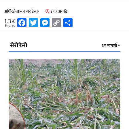
आँधीखोला समाचार डेस्क
३ वर्ष अगाडि
Facebook
Twitter
Messenger
Copy
Share
1.3K
Shares
Link
सेरोफेरो
थप सामाग्री