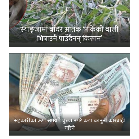
स्याङ्जामा बाँदर आतंक ‘पाकेको बाली
भित्राउनै पाउँदैनन् किसान’
सहकारीको ऋण समयमै चुक्ता नगरे कडा कानुनी कारबाही
गरिने