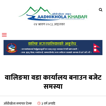
आँधीखोला खवर
मोफसलकै लोकप्रिय अनलाइन पत्रिका
वालिङमा वडा कार्यालय बनाउन बजेट
समस्या
आँधीखोला समाचार डेस्क
३ वर्ष अगाडि