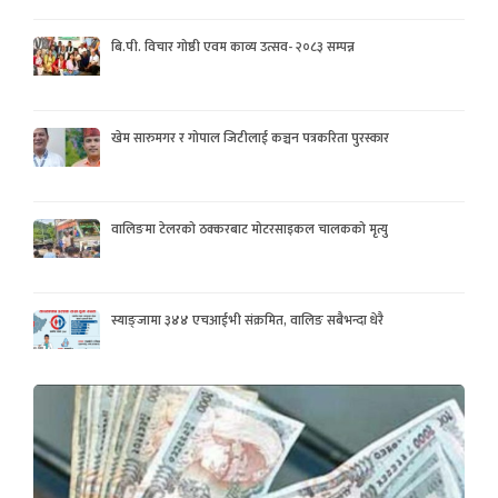
बि.पी. विचार गोष्ठी एवम काव्य उत्सव- २०८३ सम्पन्न
खेम सारुमगर र गोपाल जिटीलाई कञ्चन पत्रकरिता पुरस्कार
वालिङमा टेलरको ठक्करबाट मोटरसाइकल चालकको मृत्यु
स्याङ्जामा ३४४ एचआईभी संक्रमित, वालिङ सबैभन्दा धेरै