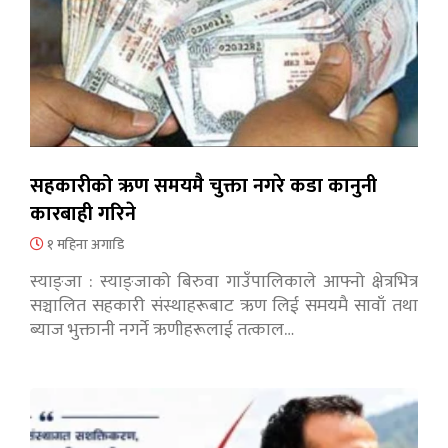
सहकारीको ऋण समयमै चुक्ता नगरे कडा कानुनी
कारबाही गरिने
१ महिना अगाडि
स्याङ्जा : स्याङ्जाको बिरुवा गाउँपालिकाले आफ्नो क्षेत्रभित्र
सञ्चालित सहकारी संस्थाहरूबाट ऋण लिई समयमै सावाँ तथा
ब्याज भुक्तानी नगर्ने ऋणीहरूलाई तत्काल…