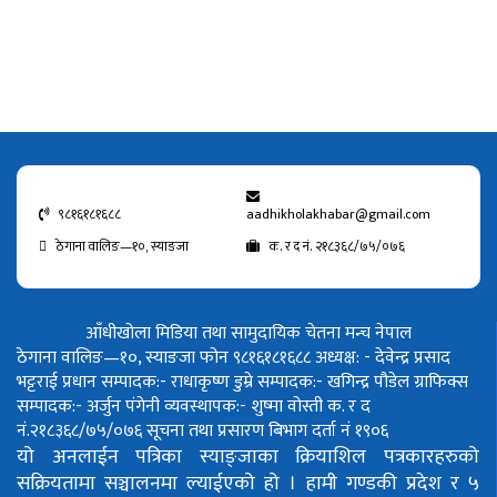
९८१६१८१६८८
aadhikholakhabar@gmail.com
ठेगाना वालिङ—१०, स्याङजा
क. र द नं. २१८३६८/७५/०७६
आँधीखोला मिडिया तथा सामुदायिक चेतना मन्च नेपाल
ठेगाना वालिङ—१०, स्याङजा फोन ९८१६१८१६८८
अध्यक्ष: - देवेन्द्र प्रसाद
भट्टराई
प्रधान सम्पादक:- राधाकृष्ण डुम्रे
सम्पादक:- खगिन्द्र पौडेल
ग्राफिक्स
सम्पादक:- अर्जुन पंगेनी
व्यवस्थापक:- शुष्मा वोस्ती
क. र द
नं.२१८३६८/७५/०७६
सूचना तथा प्रसारण बिभाग दर्ता नं १९०६
यो अनलाईन पत्रिका स्याङ्जाका क्रियाशिल पत्रकारहरुको
सक्रियतामा सञ्चालनमा ल्याईएको हो ।
हामी गण्डकी प्रदेश र ५