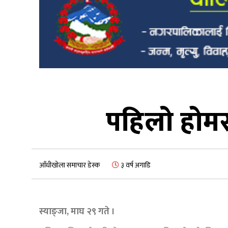
पहिलाे होमस
आँधीखोला समाचार डेस्क
३ वर्ष अगाडि
स्याङ्जा, माघ २९ गते ।