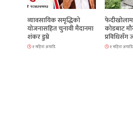
व्यावसायिक समृद्धिको
फेदीखोलाम
योजनासहित चुनावी मैदानमा
कोडबाट मौ
शंकर डुम्रे
प्रविधिसँग
१ महिना अगाडि
१ महिना अगाडि