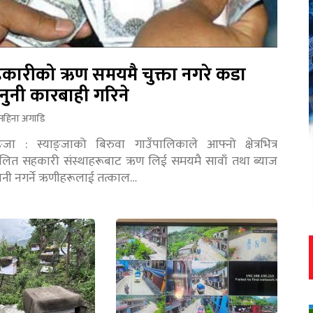
कारीको ऋण समयमै चुक्ता नगरे कडा
नुनी कारबाही गरिने
महिना अगाडि
ङ्जा : स्याङ्जाको बिरुवा गाउँपालिकाले आफ्नो क्षेत्रभित्र
चालित सहकारी संस्थाहरूबाट ऋण लिई समयमै सावाँ तथा ब्याज
तानी नगर्ने ऋणीहरूलाई तत्काल…