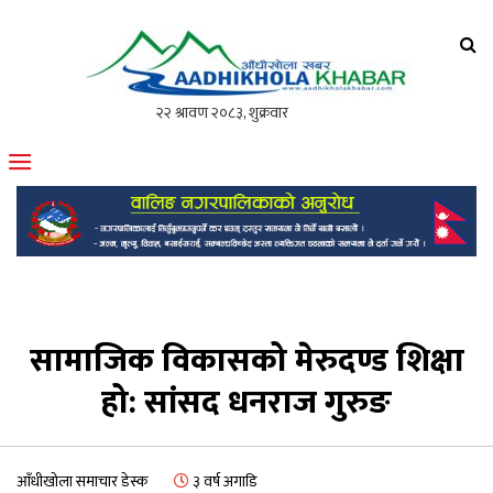
आँधीखोला खवर
मोफसलकै लोकप्रिय अनलाइन पत्रिका
सामाजिक विकासको मेरुदण्ड शिक्षा
हो: सांसद धनराज गुरुङ
आँधीखोला समाचार डेस्क
३ वर्ष अगाडि