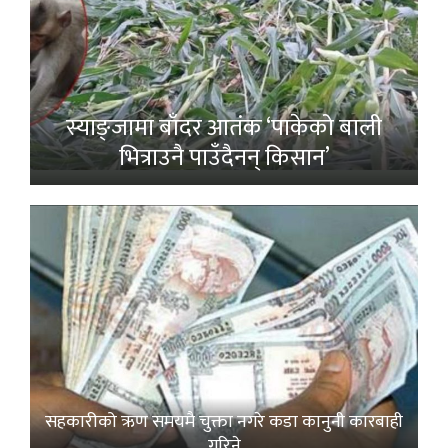
स्याङ्जामा बाँदर आतंक ‘पाकेको बाली
भित्राउनै पाउँदैनन् किसान’
सहकारीको ऋण समयमै चुक्ता नगरे कडा कानुनी कारबाही
गरिने