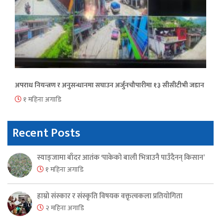
अपराध नियन्त्रण र अनुसन्धानमा सघाउन अर्जुनचौपारीमा १३ सीसीटीभी जडान
१ महिना अगाडि
Recent Posts
स्याङ्जामा बाँदर आतंक ‘पाकेको बाली भित्राउनै पाउँदैनन् किसान’
१ महिना अगाडि
हाम्रो संस्कार र संस्कृति विषयक वक्तृत्वकला प्रतियोगिता
२ महिना अगाडि