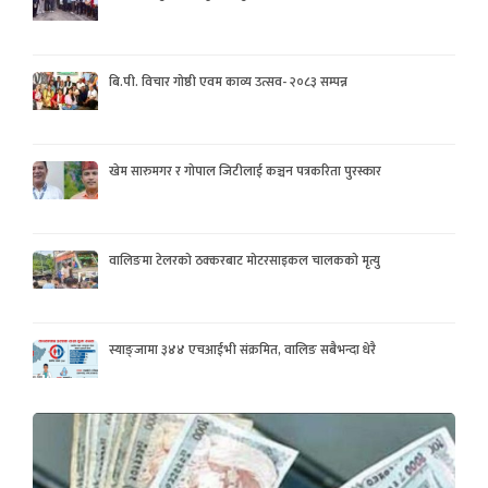
बि.पी. विचार गोष्ठी एवम काव्य उत्सव- २०८३ सम्पन्न
खेम सारुमगर र गोपाल जिटीलाई कञ्चन पत्रकरिता पुरस्कार
वालिङमा टेलरको ठक्करबाट मोटरसाइकल चालकको मृत्यु
स्याङ्जामा ३४४ एचआईभी संक्रमित, वालिङ सबैभन्दा धेरै