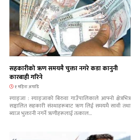
सहकारीको ऋण समयमै चुक्ता नगरे कडा कानुनी
कारबाही गरिने
१ महिना अगाडि
स्याङ्जा : स्याङ्जाको बिरुवा गाउँपालिकाले आफ्नो क्षेत्रभित्र
सञ्चालित सहकारी संस्थाहरूबाट ऋण लिई समयमै सावाँ तथा
ब्याज भुक्तानी नगर्ने ऋणीहरूलाई तत्काल…