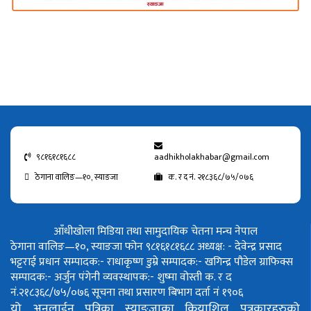
९८१६१८१६८८
aadhikholakhabar@gmail.com
ठेगाना वालिङ—१०, स्याङजा
क. र द नं. २१८३६८/७५/०७६
आँधीखोला मिडिया तथा सामुदायिक चेतना मन्च नेपाल
ठेगाना वालिङ—१०, स्याङजा फोन ९८१६१८१६८८
अध्यक्ष: - देवेन्द्र प्रसाद
भट्टराई
प्रधान सम्पादक:- राधाकृष्ण डुम्रे
सम्पादक:- खगिन्द्र पौडेल
ग्राफिक्स
सम्पादक:- अर्जुन पंगेनी
व्यवस्थापक:- शुष्मा वोस्ती
क. र द
नं.२१८३६८/७५/०७६
सूचना तथा प्रसारण बिभाग दर्ता नं १९०६
यो अनलाईन पत्रिका स्याङ्जाका क्रियाशिल पत्रकारहरुको