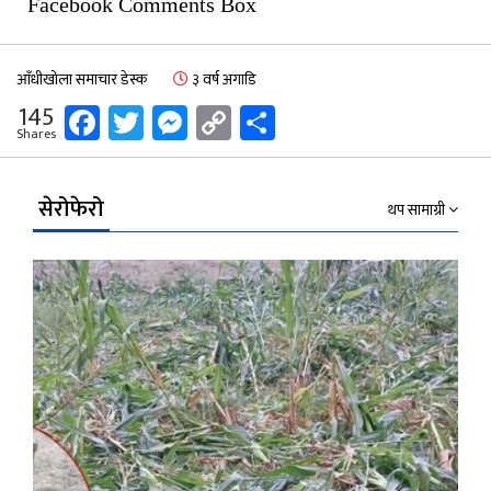
Facebook Comments Box
आँधीखोला समाचार डेस्क
३ वर्ष अगाडि
Facebook
Twitter
Messenger
Copy
Share
145
Shares
Link
सेरोफेरो
थप सामाग्री