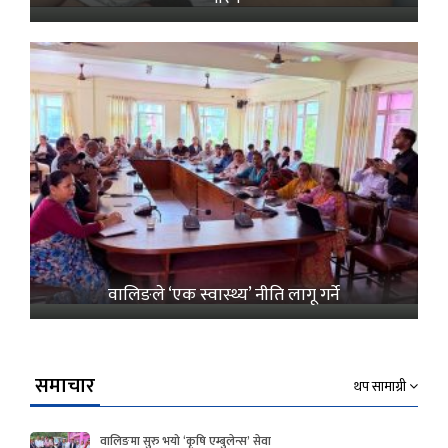
वालिङले ‘एक स्वास्थ्य’ नीति लागू गर्ने
समाचार
थप सामाग्री
वालिङमा सुरु भयो ‘कृषि एम्बुलेन्स’ सेवा