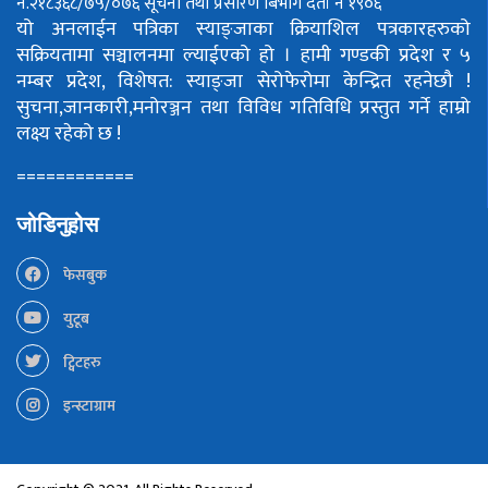
नं.२१८३६८/७५/०७६
सूचना तथा प्रसारण बिभाग दर्ता नं १९०६
यो अनलाईन पत्रिका स्याङ्जाका क्रियाशिल पत्रकारहरुको
सक्रियतामा सञ्चालनमा ल्याईएको हो ।
हामी गण्डकी प्रदेश र ५
नम्बर प्रदेश, विशेषत: स्याङ्जा सेरोफेरोमा केन्द्रित रहनेछौ !
सुचना,जानकारी,मनोरञ्जन तथा विविध गतिविधि प्रस्तुत गर्ने हाम्रो
लक्ष्य रहेको छ !
============
जोडिनुहोस
फेसबुक
युटूब
ट्विटहरु
इन्स्टाग्राम