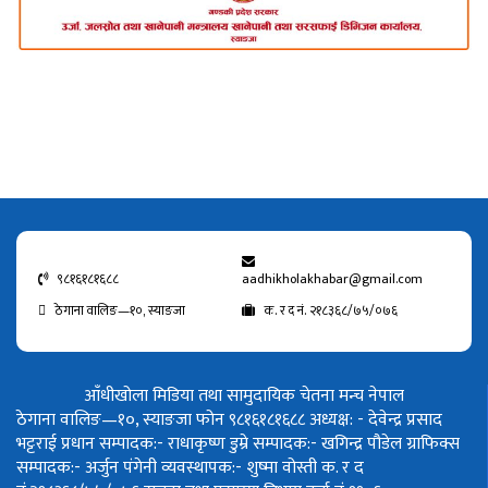
९८१६१८१६८८
aadhikholakhabar@gmail.com
ठेगाना वालिङ—१०, स्याङजा
क. र द नं. २१८३६८/७५/०७६
आँधीखोला मिडिया तथा सामुदायिक चेतना मन्च नेपाल
ठेगाना वालिङ—१०, स्याङजा फोन ९८१६१८१६८८
अध्यक्ष: - देवेन्द्र प्रसाद
भट्टराई
प्रधान सम्पादक:- राधाकृष्ण डुम्रे
सम्पादक:- खगिन्द्र पौडेल
ग्राफिक्स
सम्पादक:- अर्जुन पंगेनी
व्यवस्थापक:- शुष्मा वोस्ती
क. र द