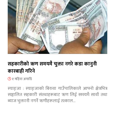
सहकारीको ऋण समयमै चुक्ता नगरे कडा कानुनी
कारबाही गरिने
१ महिना अगाडि
स्याङ्जा : स्याङ्जाको बिरुवा गाउँपालिकाले आफ्नो क्षेत्रभित्र
सञ्चालित सहकारी संस्थाहरूबाट ऋण लिई समयमै सावाँ तथा
ब्याज भुक्तानी नगर्ने ऋणीहरूलाई तत्काल…