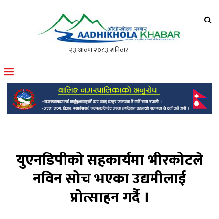
आँधीखोला खवर
मोफसलकै लोकप्रिय अनलाइन पत्रिका
युएनडिपीको सहकार्यमा भीरकोटले
नविन सोच भएका उद्यमीलाई
प्रोत्साहन गर्दै ।