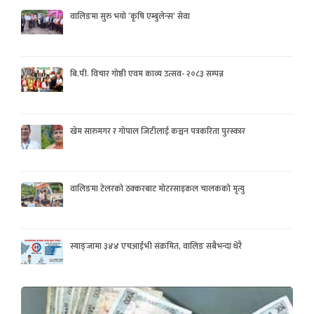
वालिङमा सुरु भयो ‘कृषि एम्बुलेन्स’ सेवा
बि.पी. विचार गोष्ठी एवम काव्य उत्सव- २०८३ सम्पन्न
खेम सारुमगर र गोपाल जिटीलाई कञ्चन पत्रकरिता पुरस्कार
वालिङमा टेलरको ठक्करबाट मोटरसाइकल चालकको मृत्यु
स्याङ्जामा ३४४ एचआईभी संक्रमित, वालिङ सबैभन्दा धेरै