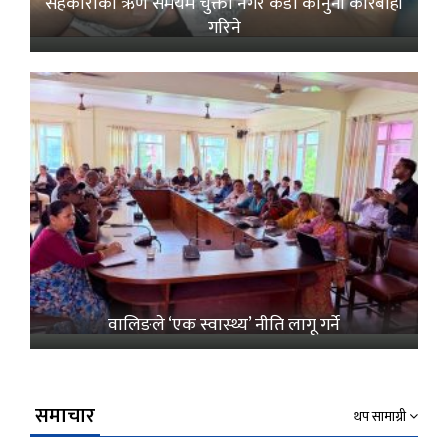
सहकारीको ऋण समयमै चुक्ता नगरे कडा कानुनी कारबाही
गरिने
वालिङले ‘एक स्वास्थ्य’ नीति लागू गर्ने
समाचार
थप सामाग्री