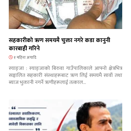
सहकारीको ऋण समयमै चुक्ता नगरे कडा कानुनी
कारबाही गरिने
१ महिना अगाडि
स्याङ्जा : स्याङ्जाको बिरुवा गाउँपालिकाले आफ्नो क्षेत्रभित्र
सञ्चालित सहकारी संस्थाहरूबाट ऋण लिई समयमै सावाँ तथा
ब्याज भुक्तानी नगर्ने ऋणीहरूलाई तत्काल…