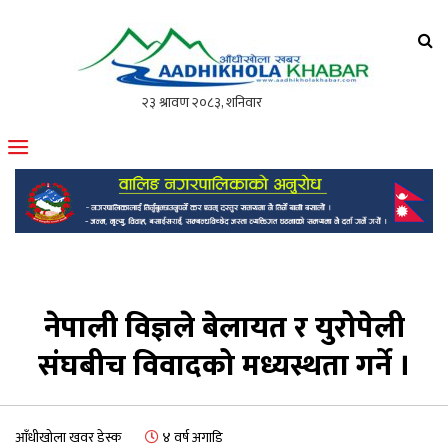
आँधीखोला खवर
मोफसलकै लोकप्रिय अनलाइन पत्रिका
नेपाली विज्ञले बेलायत र युरोपेली
संघबीच विवादको मध्यस्थता गर्ने ।
आँधीखोला खवर डेस्क
४ वर्ष अगाडि