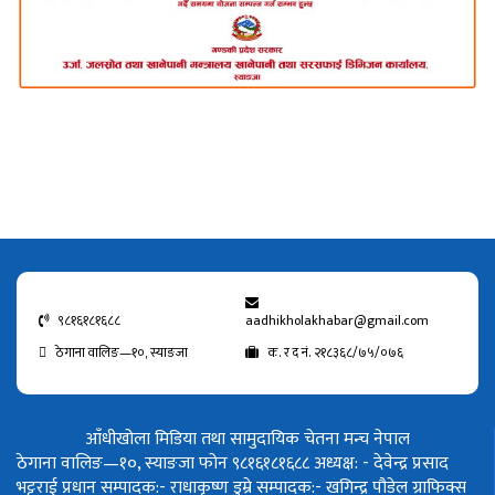
९८१६१८१६८८
aadhikholakhabar@gmail.com
ठेगाना वालिङ—१०, स्याङजा
क. र द नं. २१८३६८/७५/०७६
आँधीखोला मिडिया तथा सामुदायिक चेतना मन्च नेपाल
ठेगाना वालिङ—१०, स्याङजा फोन ९८१६१८१६८८
अध्यक्ष: - देवेन्द्र प्रसाद
भट्टराई
प्रधान सम्पादक:- राधाकृष्ण डुम्रे
सम्पादक:- खगिन्द्र पौडेल
ग्राफिक्स