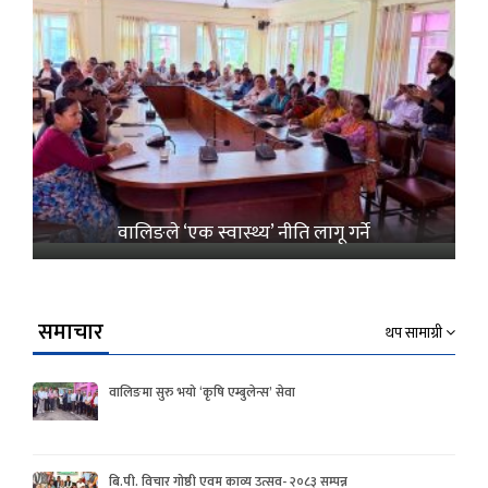
वालिङले ‘एक स्वास्थ्य’ नीति लागू गर्ने
समाचार
थप सामाग्री
वालिङमा सुरु भयो ‘कृषि एम्बुलेन्स’ सेवा
बि.पी. विचार गोष्ठी एवम काव्य उत्सव- २०८३ सम्पन्न