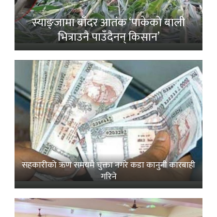
स्याङ्जामा बाँदर आतंक ‘पाकेको बाली
भित्राउनै पाउँदैनन् किसान’
सहकारीको ऋण समयमै चुक्ता नगरे कडा कानुनी कारबाही
गरिने