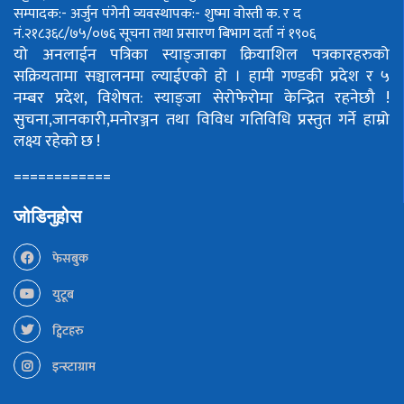
सम्पादक:- अर्जुन पंगेनी
व्यवस्थापक:- शुष्मा वोस्ती
क. र द
नं.२१८३६८/७५/०७६
सूचना तथा प्रसारण बिभाग दर्ता नं १९०६
यो अनलाईन पत्रिका स्याङ्जाका क्रियाशिल पत्रकारहरुको
सक्रियतामा सञ्चालनमा ल्याईएको हो ।
हामी गण्डकी प्रदेश र ५
नम्बर प्रदेश, विशेषत: स्याङ्जा सेरोफेरोमा केन्द्रित रहनेछौ !
सुचना,जानकारी,मनोरञ्जन तथा विविध गतिविधि प्रस्तुत गर्ने हाम्रो
लक्ष्य रहेको छ !
============
जोडिनुहोस
फेसबुक
युटूब
ट्विटहरु
इन्स्टाग्राम