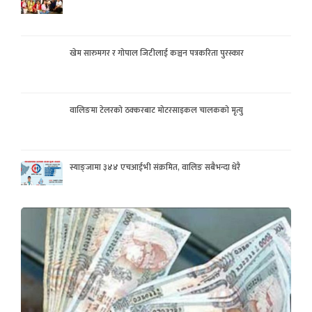
खेम सारुमगर र गोपाल जिटीलाई कञ्चन पत्रकरिता पुरस्कार
वालिङमा टेलरको ठक्करबाट मोटरसाइकल चालकको मृत्यु
स्याङ्जामा ३४४ एचआईभी संक्रमित, वालिङ सबैभन्दा धेरै