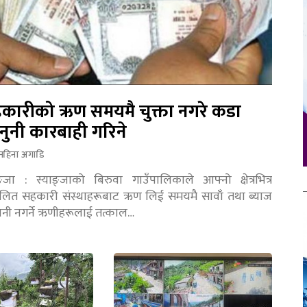
कारीको ऋण समयमै चुक्ता नगरे कडा
नुनी कारबाही गरिने
महिना अगाडि
ङ्जा : स्याङ्जाको बिरुवा गाउँपालिकाले आफ्नो क्षेत्रभित्र
चालित सहकारी संस्थाहरूबाट ऋण लिई समयमै सावाँ तथा ब्याज
तानी नगर्ने ऋणीहरूलाई तत्काल…