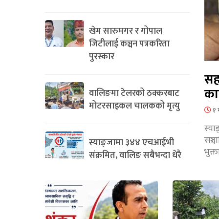
खेम सारुमगर र गोपाल
जिटीलाई कञ्चन पत्रकरिता
पुरस्कार
सह
का
वालिङमा टेलरको ठक्करबाट
मोटरसाइकल चालकको मृत्यु
१ 
स्या
सञ्
स्याङ्जामा ३४४ एचआईभी
भुक्
संक्रमित, वालिङ सबैभन्दा धेरै