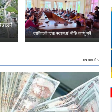
्राउनै
वालिङले ‘एक स्वास्थ्य’ नीति लागू गर्ने
थप सामाग्री