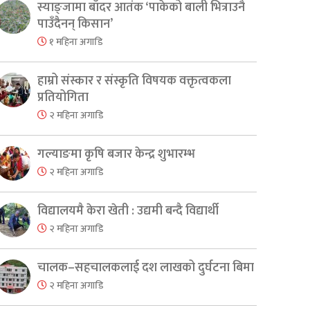
स्याङ्जामा बाँदर आतंक ‘पाकेको बाली भित्राउनै
पाउँदैनन् किसान’
१ महिना अगाडि
हाम्रो संस्कार र संस्कृति विषयक वक्तृत्वकला
प्रतियोगिता
२ महिना अगाडि
गल्याङमा कृषि बजार केन्द्र शुभारम्भ
२ महिना अगाडि
विद्यालयमै केरा खेती : उद्यमी बन्दै विद्यार्थी
२ महिना अगाडि
चालक–सहचालकलाई दश लाखको दुर्घटना बिमा
२ महिना अगाडि