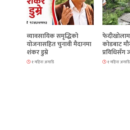
व्यावसायिक समृद्धिको
फेदीखोलाम
योजनासहित चुनावी मैदानमा
कोडबाट मौ
शंकर डुम्रे
प्रविधिसँग
१ महिना अगाडि
१ महिना अगाडि