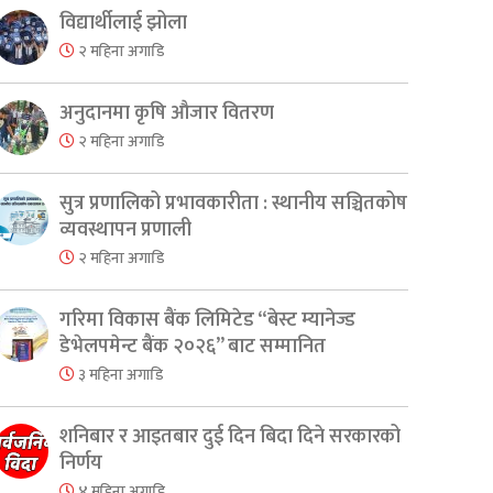
विद्यार्थीलाई झोला
२ महिना अगाडि
er
are
अनुदानमा कृषि औजार वितरण
२ महिना अगाडि
सुत्र प्रणालिको प्रभावकारीता : स्थानीय सञ्चितकोष
व्यवस्थापन प्रणाली
२ महिना अगाडि
गरिमा विकास बैंक लिमिटेड “बेस्ट म्यानेज्ड
डेभेलपमेन्ट बैंक २०२६” बाट सम्मानित
३ महिना अगाडि
शनिबार र आइतबार दुई दिन बिदा दिने सरकारको
निर्णय
४ महिना अगाडि