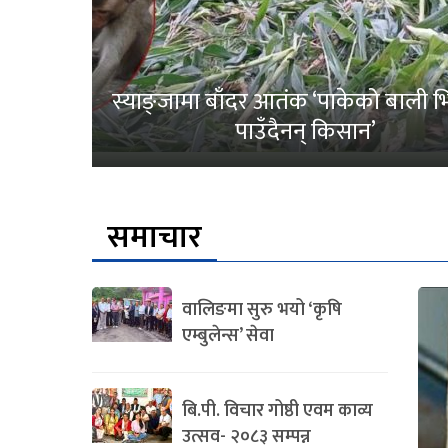
स्याङ्जामा बाँदर आतंक ‘पाकेको बाली भित
पाउँदैनन् किसान’
समाचार
वालिङमा सुरु भयो ‘कृषि
एम्बुलेन्स’ सेवा
बि.पी. विचार गोष्ठी एवम काव्य
उत्सव- २०८३ सम्पन्न