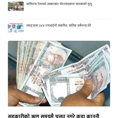
वालिङमा टेलरको ठक्करबाट मोटरसाइकल चालकको मृत्यु
स्याङ्जामा ३४४ एचआईभी संक्रमित, वालिङ सबैभन्दा धेरै
सहकारीको ऋण समयमै चुक्ता नगरे कडा कानुनी