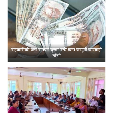
सहकारीको ऋण समयमै चुक्ता नगरे कडा कानुनी कारबाही
गरिने