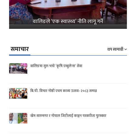
वालिङले ‘एक स्वास्थ्य’ नीति लागू गर्ने
समाचार
थप सामाग्री
वालिङमा सुरु भयो ‘कृषि एम्बुलेन्स’ सेवा
बि.पी. विचार गोष्ठी एवम काव्य उत्सव- २०८३ सम्पन्न
खेम सारुमगर र गोपाल जिटीलाई कञ्चन पत्रकरिता पुरस्कार