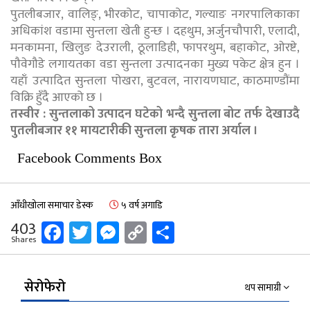
पुतलीबजार, वालिङ्, भीरकोट, चापाकोट, गल्याङ नगरपालिकाका
अधिकांश वडामा सुन्तला खेती हुन्छ । दहथुम, अर्जुनचौपारी, एलादी,
मनकामना, खिलुङ देउराली, ठूलाडिही, फापरथुम, बहाकोट, ओरष्टे,
पौवेगौडे लगायतका वडा सुन्तला उत्पादनका मुख्य पकेट क्षेत्र हुन ।
यहाँ उत्पादित सुन्तला पोखरा, बुटवल, नारायणघाट, काठमाण्डौंमा
विक्रि हुँदै आएको छ ।
तस्वीर : सुन्तलाको उत्पादन घटेको भन्दै सुन्तला बोट तर्फ देखाउदै
पुतलीबजार ११ मायटारीकी सुन्तला कृषक तारा अर्याल ।
Facebook Comments Box
आँधीखोला समाचार डेस्क
५ वर्ष अगाडि
Facebook
Twitter
Messenger
Copy
Share
403
Shares
Link
सेरोफेरो
थप सामाग्री