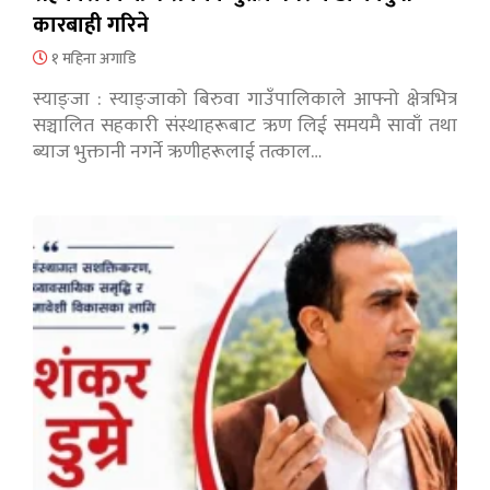
कारबाही गरिने
१ महिना अगाडि
स्याङ्जा : स्याङ्जाको बिरुवा गाउँपालिकाले आफ्नो क्षेत्रभित्र
सञ्चालित सहकारी संस्थाहरूबाट ऋण लिई समयमै सावाँ तथा
ब्याज भुक्तानी नगर्ने ऋणीहरूलाई तत्काल…