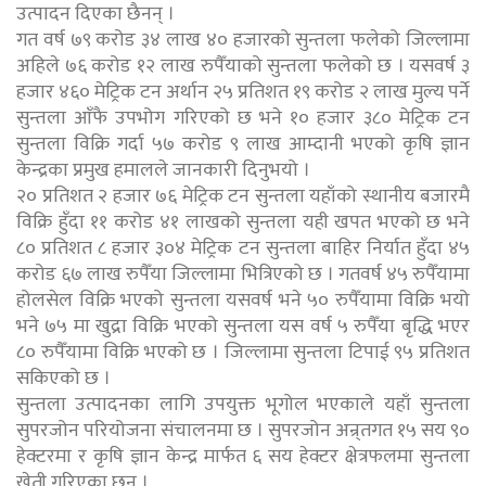
उत्पादन दिएका छैनन् ।
गत वर्ष ७९ करोड ३४ लाख ४० हजारको सुन्तला फलेको जिल्लामा
अहिले ७६ करोड १२ लाख रुपैँयाको सुन्तला फलेको छ । यसवर्ष ३
हजार ४६० मेट्रिक टन अर्थान २५ प्रतिशत १९ करोड २ लाख मुल्य पर्ने
सुन्तला आँफै उपभोग गरिएको छ भने १० हजार ३८० मेट्रिक टन
सुन्तला विक्रि गर्दा ५७ करोड ९ लाख आम्दानी भएको कृषि ज्ञान
केन्द्रका प्रमुख हमालले जानकारी दिनुभयो ।
२० प्रतिशत २ हजार ७६ मेट्रिक टन सुन्तला यहाँको स्थानीय बजारमै
विक्रि हुँदा ११ करोड ४१ लाखको सुन्तला यही खपत भएको छ भने
८० प्रतिशत ८ हजार ३०४ मेट्रिक टन सुन्तला बाहिर निर्यात हुँदा ४५
करोड ६७ लाख रुपैँया जिल्लामा भित्रिएको छ । गतवर्ष ४५ रुपैँयामा
होलसेल विक्रि भएको सुन्तला यसवर्ष भने ५० रुपैँयामा विक्रि भयो
भने ७५ मा खुद्रा विक्रि भएको सुन्तला यस वर्ष ५ रुपैँया बृद्धि भएर
८० रुपैँयामा विक्रि भएको छ । जिल्लामा सुन्तला टिपाई ९५ प्रतिशत
सकिएको छ ।
सुन्तला उत्पादनका लागि उपयुक्त भूगोल भएकाले यहाँ सुन्तला
सुपरजोन परियोजना संचालनमा छ । सुपरजोन अन्र्तगत १५ सय ९०
हेक्टरमा र कृषि ज्ञान केन्द्र मार्फत ६ सय हेक्टर क्षेत्रफलमा सुन्तला
खेती गरिएका छन् ।