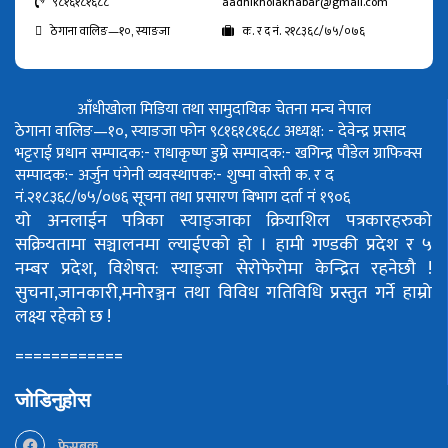
९८१६१८१६८८
aadhikholakhabar@gmail.com
ठेगाना वालिङ—१०, स्याङजा
क. र द नं. २१८३६८/७५/०७६
आँधीखोला मिडिया तथा सामुदायिक चेतना मन्च नेपाल
ठेगाना वालिङ—१०, स्याङजा फोन ९८१६१८१६८८
अध्यक्ष: - देवेन्द्र प्रसाद
भट्टराई
प्रधान सम्पादक:- राधाकृष्ण डुम्रे
सम्पादक:- खगिन्द्र पौडेल
ग्राफिक्स
सम्पादक:- अर्जुन पंगेनी
व्यवस्थापक:- शुष्मा वोस्ती
क. र द
नं.२१८३६८/७५/०७६
सूचना तथा प्रसारण बिभाग दर्ता नं १९०६
यो अनलाईन पत्रिका स्याङ्जाका क्रियाशिल पत्रकारहरुको
सक्रियतामा सञ्चालनमा ल्याईएको हो ।
हामी गण्डकी प्रदेश र ५
नम्बर प्रदेश, विशेषत: स्याङ्जा सेरोफेरोमा केन्द्रित रहनेछौ !
सुचना,जानकारी,मनोरञ्जन तथा विविध गतिविधि प्रस्तुत गर्ने हाम्रो
लक्ष्य रहेको छ !
============
जोडिनुहोस
फेसबुक