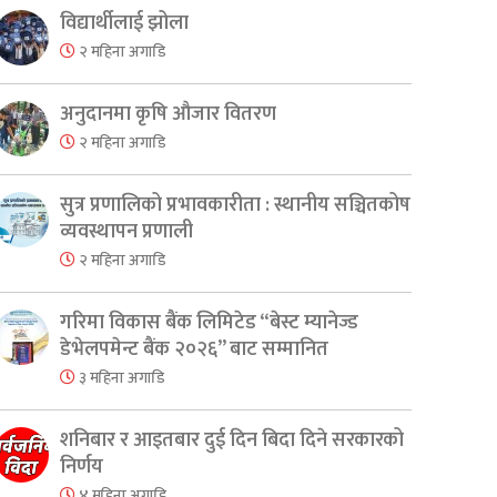
विद्यार्थीलाई झोला
२ महिना अगाडि
अनुदानमा कृषि औजार वितरण
er
are
२ महिना अगाडि
सुत्र प्रणालिको प्रभावकारीता : स्थानीय सञ्चितकोष
व्यवस्थापन प्रणाली
२ महिना अगाडि
गरिमा विकास बैंक लिमिटेड “बेस्ट म्यानेज्ड
डेभेलपमेन्ट बैंक २०२६” बाट सम्मानित
३ महिना अगाडि
शनिबार र आइतबार दुई दिन बिदा दिने सरकारको
निर्णय
४ महिना अगाडि