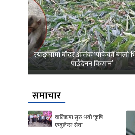
स्याङ्जामा बाँदर आतंक ‘पाकेको बाली भित
पाउँदैनन् किसान’
समाचार
वालिङमा सुरु भयो ‘कृषि
एम्बुलेन्स’ सेवा