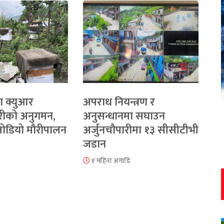
ा क्युआर
अपराध नियन्त्रण र
रीको अनुगमन,
अनुसन्धानमा सघाउन
 जोडियो मौरीपालन
अर्जुनचौपारीमा १३ सीसीटीभी
जडान
१ महिना अगाडि