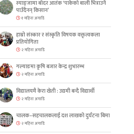
स्याङ्जामा बाँदर आतंक ‘पाकेको बाली भित्राउनै
पाउँदैनन् किसान’
१ महिना अगाडि
हाम्रो संस्कार र संस्कृति विषयक वक्तृत्वकला
प्रतियोगिता
२ महिना अगाडि
गल्याङमा कृषि बजार केन्द्र शुभारम्भ
२ महिना अगाडि
विद्यालयमै केरा खेती : उद्यमी बन्दै विद्यार्थी
२ महिना अगाडि
चालक–सहचालकलाई दश लाखको दुर्घटना बिमा
२ महिना अगाडि