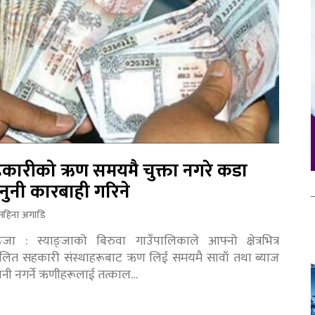
कारीको ऋण समयमै चुक्ता नगरे कडा
नुनी कारबाही गरिने
महिना अगाडि
ङ्जा : स्याङ्जाको बिरुवा गाउँपालिकाले आफ्नो क्षेत्रभित्र
चालित सहकारी संस्थाहरूबाट ऋण लिई समयमै सावाँ तथा ब्याज
तानी नगर्ने ऋणीहरूलाई तत्काल…