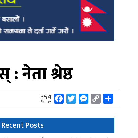
 नेता श्रेष्ठ
Facebook
Twitter
Messenger
Copy
Share
354
Shares
Link
Recent Posts