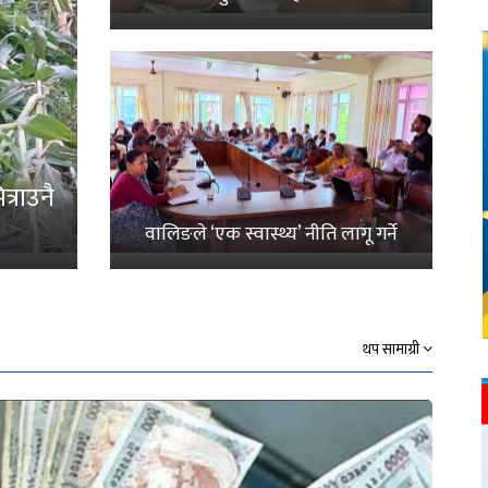
्राउनै
वालिङले ‘एक स्वास्थ्य’ नीति लागू गर्ने
थप सामाग्री