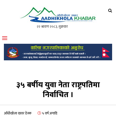
आँधीखोला खवर
मोफसलकै लोकप्रिय अनलाइन पत्रिका
३५ बर्षीय युवा नेता राष्ट्रपतिमा
निर्वाचित ।
आँधीखोला खवर डेस्क
५ वर्ष अगाडि