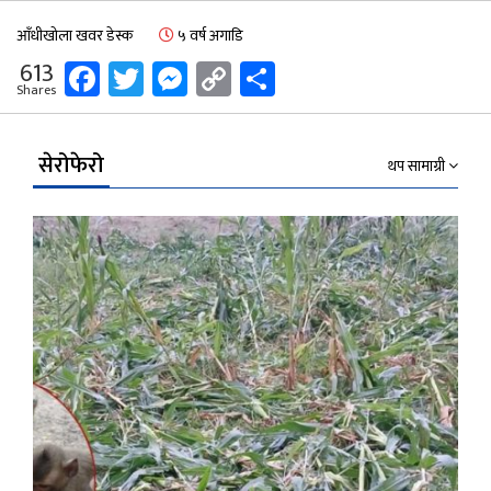
आँधीखोला खवर डेस्क
५ वर्ष अगाडि
Facebook
Twitter
Messenger
Copy
Share
613
Shares
Link
सेरोफेरो
थप सामाग्री