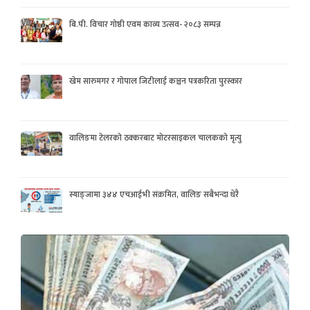
बि.पी. विचार गोष्ठी एवम काव्य उत्सव- २०८३ सम्पन्न
खेम सारुमगर र गोपाल जिटीलाई कञ्चन पत्रकरिता पुरस्कार
वालिङमा टेलरको ठक्करबाट मोटरसाइकल चालकको मृत्यु
स्याङ्जामा ३४४ एचआईभी संक्रमित, वालिङ सबैभन्दा धेरै