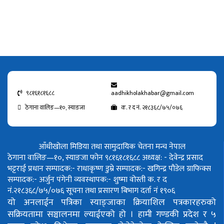
९८१६१८१६८८
aadhikholakhabar@gmail.com
ठेगाना वालिङ—१०, स्याङजा
क. र द नं. २१८३६८/७५/०७६
आँधीखोला मिडिया तथा सामुदायिक चेतना मन्च नेपाल
ठेगाना वालिङ—१०, स्याङजा फोन ९८१६१८१६८८
अध्यक्ष: - देवेन्द्र प्रसाद
भट्टराई
प्रधान सम्पादक:- राधाकृष्ण डुम्रे
सम्पादक:- खगिन्द्र पौडेल
ग्राफिक्स
सम्पादक:- अर्जुन पंगेनी
व्यवस्थापक:- शुष्मा वोस्ती
क. र द
नं.२१८३६८/७५/०७६
सूचना तथा प्रसारण बिभाग दर्ता नं १९०६
यो अनलाईन पत्रिका स्याङ्जाका क्रियाशिल पत्रकारहरुको
सक्रियतामा सञ्चालनमा ल्याईएको हो ।
हामी गण्डकी प्रदेश र ५