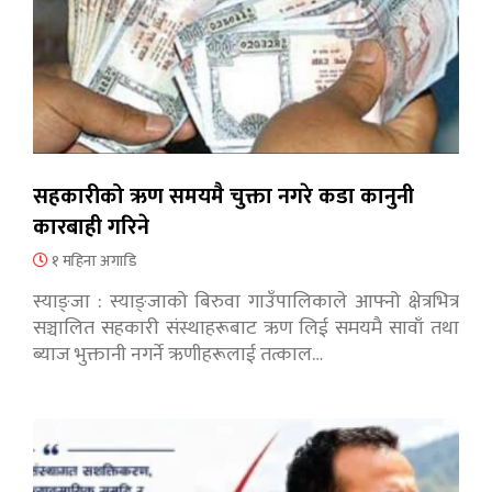
सहकारीको ऋण समयमै चुक्ता नगरे कडा कानुनी
कारबाही गरिने
१ महिना अगाडि
स्याङ्जा : स्याङ्जाको बिरुवा गाउँपालिकाले आफ्नो क्षेत्रभित्र
सञ्चालित सहकारी संस्थाहरूबाट ऋण लिई समयमै सावाँ तथा
ब्याज भुक्तानी नगर्ने ऋणीहरूलाई तत्काल…