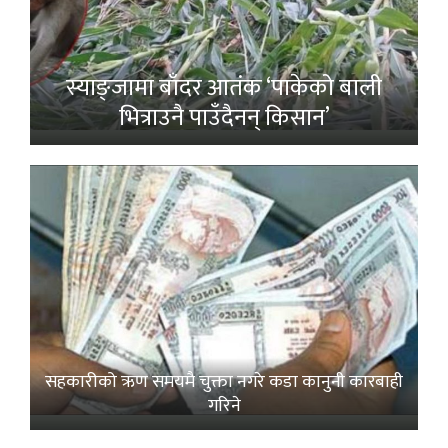
स्याङ्जामा बाँदर आतंक ‘पाकेको बाली
भित्राउनै पाउँदैनन् किसान’
सहकारीको ऋण समयमै चुक्ता नगरे कडा कानुनी कारबाही
गरिने