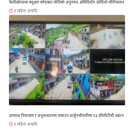
फेदीखोलामा क्युआर कोडबाट मौरीको अनुगमन, प्रविधिसँग जोडियो मौरीपालन
१ महिना अगाडि
अपराध नियन्त्रण र अनुसन्धानमा सघाउन अर्जुनचौपारीमा १३ सीसीटीभी जडान
१ महिना अगाडि