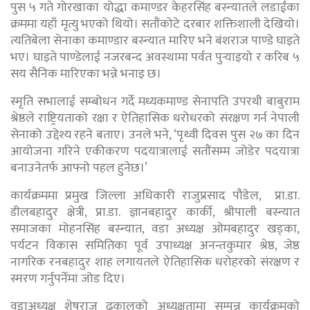
पुस ५ गते गोरखाका योद्धा कमाण्डर केहरसिंह बस्न्यातले लडाईंका
क्रममा यहाँ मृत्यु भएको थियो। सतौंकोटे दरबार शक्तिशाली देखियो।
त्यतिबेला सेनाका कमाण्डार बस्न्यात मारिए भने बंशराज पाण्डे घाइते
भए। घाइते पाण्डेलाई नजरबन्द अवस्थामा पर्वत पुर्‍याइयो र करिब ५
सय सैनिक मारिएका भन्ने भनाइ छ।
स्मृति सभालाई सम्बोधन गर्दे मध्यकमाण्ड सेनापति उपरथी बाबुराम
श्रेष्ठले राष्ट्रियताको रक्षा र ऐतिहासिक धरोधरको संरक्षण गर्न नेपाली
सेनाको उद्देश्य रहने बताए। उनले भने, ‘पृथ्वी दिवस पुस २७ का दिन
आयोजना गरिने एकीकरण पदयात्रालाई सतौंसम्म जोडेर पदयात्रा
बनाउनेतर्फ आफ्नो पहल हुनेछ।’
कार्यक्रममा प्रमुख जिल्ला अधिकारी राजुप्रसाद पौडेल, प्रा.डा.
डीलबहादुर क्षेत्री, प्रा.डा. ज्ञानबहादुर कार्की, श्रीपाली बस्न्यात
समाजका मोहनसिंह बस्न्यात, वडा अध्यक्ष ओमबहादुर खड्का,
पर्यटन विकास समितिका पूर्व उपाध्यक्ष अनन्तकुमार श्रेष्ठ, जेष्ठ
नागरिक रनबहादुर शाह लगायतले ऐतिहासिक धरोहरको संरक्षण र
स्मरण गर्नुपर्नेमा जोड दिए।
वडाअध्यक्ष शेषराज ढकालको अध्यक्षतामा सम्पन्न कार्यक्रमको