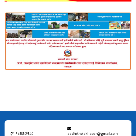
९८१६१८१६८८
aadhikholakhabar@gmail.com