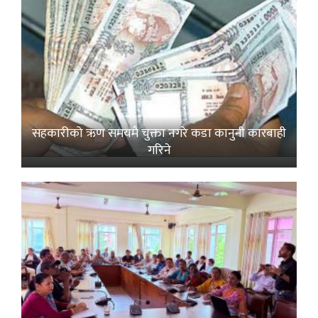
सहकारीको ऋण समयमै चुक्ता नगरे कडा कानुनी कारबाही
गरिने