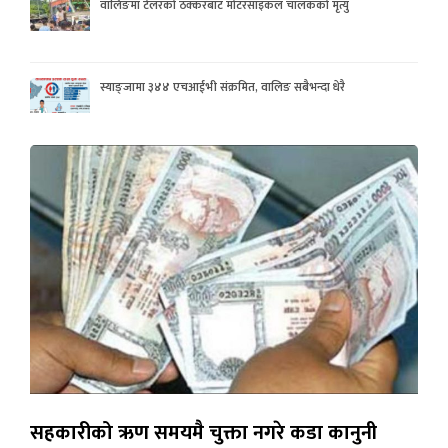
वालिङमा टेलरको ठक्करबाट मोटरसाइकल चालकको मृत्यु
स्याङ्जामा ३४४ एचआईभी संक्रमित, वालिङ सबैभन्दा धेरै
सहकारीको ऋण समयमै चुक्ता नगरे कडा कानुनी