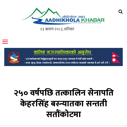
आँधीखोला खवर
मोफसलकै लोकप्रिय अनलाइन पत्रिका
२५० वर्षपछि तत्कालिन सेनापति
केहरसिंह बस्न्यातका सन्तती
सतौंकोटमा