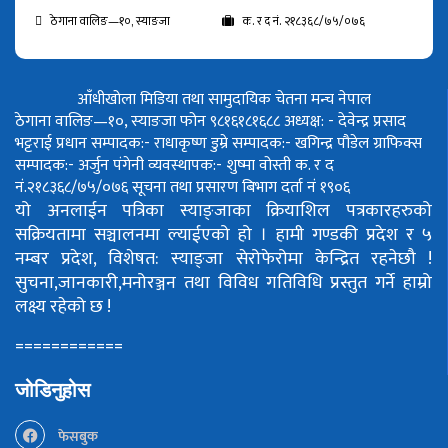
ठेगाना वालिङ—१०, स्याङजा
क. र द नं. २१८३६८/७५/०७६
आँधीखोला मिडिया तथा सामुदायिक चेतना मन्च नेपाल
ठेगाना वालिङ—१०, स्याङजा फोन ९८१६१८१६८८
अध्यक्ष: - देवेन्द्र प्रसाद
भट्टराई
प्रधान सम्पादक:- राधाकृष्ण डुम्रे
सम्पादक:- खगिन्द्र पौडेल
ग्राफिक्स
सम्पादक:- अर्जुन पंगेनी
व्यवस्थापक:- शुष्मा वोस्ती
क. र द
नं.२१८३६८/७५/०७६
सूचना तथा प्रसारण बिभाग दर्ता नं १९०६
यो अनलाईन पत्रिका स्याङ्जाका क्रियाशिल पत्रकारहरुको
सक्रियतामा सञ्चालनमा ल्याईएको हो ।
हामी गण्डकी प्रदेश र ५
नम्बर प्रदेश, विशेषत: स्याङ्जा सेरोफेरोमा केन्द्रित रहनेछौ !
सुचना,जानकारी,मनोरञ्जन तथा विविध गतिविधि प्रस्तुत गर्ने हाम्रो
लक्ष्य रहेको छ !
============
जोडिनुहोस
फेसबुक