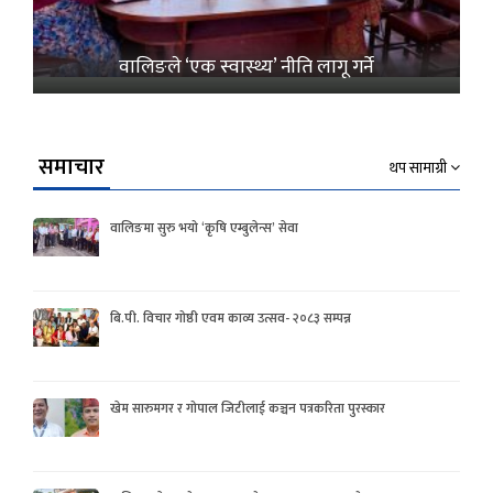
वालिङले ‘एक स्वास्थ्य’ नीति लागू गर्ने
समाचार
थप सामाग्री
वालिङमा सुरु भयो ‘कृषि एम्बुलेन्स’ सेवा
बि.पी. विचार गोष्ठी एवम काव्य उत्सव- २०८३ सम्पन्न
खेम सारुमगर र गोपाल जिटीलाई कञ्चन पत्रकरिता पुरस्कार