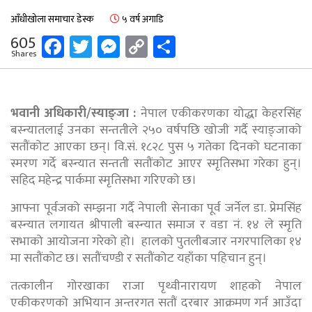
आँधीखोला समाचार डेस्क
५ वर्ष अगाडि
Facebook
Twitter
Messenger
Copy
Share
605
Shares
Link
भवानी अधिकारी/स्याङ्जा :
नेपाल एकीकरणका योद्धा केहरसिंह
बस्न्यातलाई उनका सन्ततीले २५० वर्षपछि खोजी गर्दै स्याङ्जाको
सतौंकोट आएका छन्। वि.सं. १८२८ पुस ५ गतेका दिनको घटनाका
स्मरण गर्दे बस्न्यात सन्तती सतौंकोट आएर स्मृतिसभा गरेका हुन्।
सहिद महेन्द्र पार्कमा स्मृतिसभा गरिएको छ।
आफ्ना पूर्वजको सम्झना गर्दै नेपाली सेनाका पूर्व जर्नेल डा. प्रेमसिंह
बस्न्यात लगायत श्रीपाली बस्न्यात समाज र वडा नं. १४ ले स्मृति
सभाको आयोजना गरेको हो। हालको पुतलीबजार नगरपालिका १४
मा सतौंकोट छ। सतौंचण्डी र सतौंकोट यहाँका पहिचान हुन्।
तत्कालीन गोरखाका राजा पृथ्वीनारायण शाहको नेपाल
एकीकरणको अभियान अन्तरगत सतौं दरबार आक्रमण गर्न आउँदा