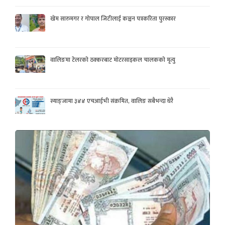
खेम सारुमगर र गोपाल जिटीलाई कञ्चन पत्रकरिता पुरस्कार
वालिङमा टेलरको ठक्करबाट मोटरसाइकल चालकको मृत्यु
स्याङ्जामा ३४४ एचआईभी संक्रमित, वालिङ सबैभन्दा धेरै