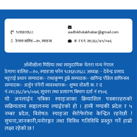
९८१६१८१६८८
aadhikholakhabar@gmail.com
ठेगाना वालिङ—१०, स्याङजा
क. र द नं. २१८३६८/७५/०७६
आँधीखोला मिडिया तथा सामुदायिक चेतना मन्च नेपाल
ठेगाना वालिङ—१०, स्याङजा फोन ९८१६१८१६८८
अध्यक्ष: - देवेन्द्र प्रसाद
भट्टराई
प्रधान सम्पादक:- राधाकृष्ण डुम्रे
सम्पादक:- खगिन्द्र पौडेल
ग्राफिक्स
सम्पादक:- अर्जुन पंगेनी
व्यवस्थापक:- शुष्मा वोस्ती
क. र द
नं.२१८३६८/७५/०७६
सूचना तथा प्रसारण बिभाग दर्ता नं १९०६
यो अनलाईन पत्रिका स्याङ्जाका क्रियाशिल पत्रकारहरुको
सक्रियतामा सञ्चालनमा ल्याईएको हो ।
हामी गण्डकी प्रदेश र ५
नम्बर प्रदेश, विशेषत: स्याङ्जा सेरोफेरोमा केन्द्रित रहनेछौ !
सुचना,जानकारी,मनोरञ्जन तथा विविध गतिविधि प्रस्तुत गर्ने हाम्रो
लक्ष्य रहेको छ !