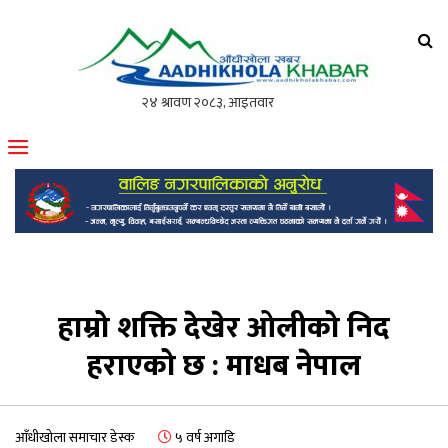
आँधीखोला खवर
मोफसलकै लोकप्रिय अनलाइन पत्रिका
हाम्रो शक्ति देखेर ओलीको निद
हराएको छ : माधब नेपाल
आँधीखोला समाचार डेस्क
५ वर्ष अगाडि