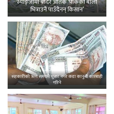
स्याङ्जामा बाँदर आतंक ‘पाकेको बाली
भित्राउनै पाउँदैनन् किसान’
सहकारीको ऋण समयमै चुक्ता नगरे कडा कानुनी कारबाही
गरिने