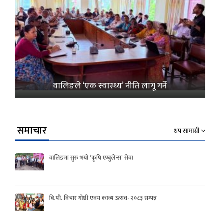
वालिङले ‘एक स्वास्थ्य’ नीति लागू गर्ने
समाचार
थप सामाग्री
वालिङमा सुरु भयो ‘कृषि एम्बुलेन्स’ सेवा
बि.पी. विचार गोष्ठी एवम काव्य उत्सव- २०८३ सम्पन्न