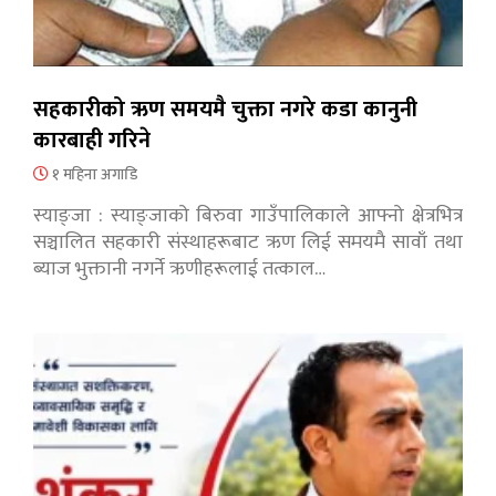
सहकारीको ऋण समयमै चुक्ता नगरे कडा कानुनी
कारबाही गरिने
१ महिना अगाडि
स्याङ्जा : स्याङ्जाको बिरुवा गाउँपालिकाले आफ्नो क्षेत्रभित्र
सञ्चालित सहकारी संस्थाहरूबाट ऋण लिई समयमै सावाँ तथा
ब्याज भुक्तानी नगर्ने ऋणीहरूलाई तत्काल…