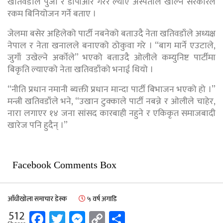
खतिवडाले पुर्जा र डीपीआर गरेर ल्याए अस्पताल खोल्न सरकारले
रकम बिनियोजन गर्ने बताए ।
जेलमा बसेर अहिलेको पार्टी नबनेको बताउदै नेता खतिवडाँले अध्यक्ष
नेपाल र नेता खनालले बनाएको ठोकुवा गरे । “बाग मार्ने एउटाले,
जुगाँ उखेल्ने अर्कोले” भएको बताउदै ओलीले कम्युनिष्ट पार्टीमा
बिकृति ल्याएको नेता खतिवडाँको भनाई थियो ।
“नीति प्रधान नमानी ब्यक्ती प्रधान मान्दा पार्टी बिभाजन भएको हो ।”
मन्त्री खतिवडाँले भने, “उखान टुक्काले पार्टी नबन्ने र ओलीले चाहेर,
नारा लगाएर १४ जना सांसद कारबाही नहुने र एकिकृत समाजबादी
खारेज पनि हुदैन् ।”
Facebook Comments Box
आँधीखोला समाचार डेस्क
५ वर्ष अगाडि
Facebook
Twitter
Messenger
Copy
Share
512