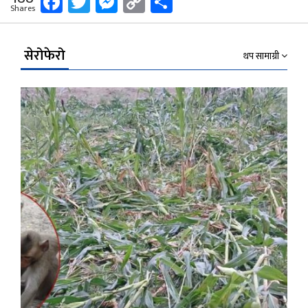
Facebook
Twitter
Messenger
Copy
Share
Shares
Link
सेरोफेरो
थप सामाग्री