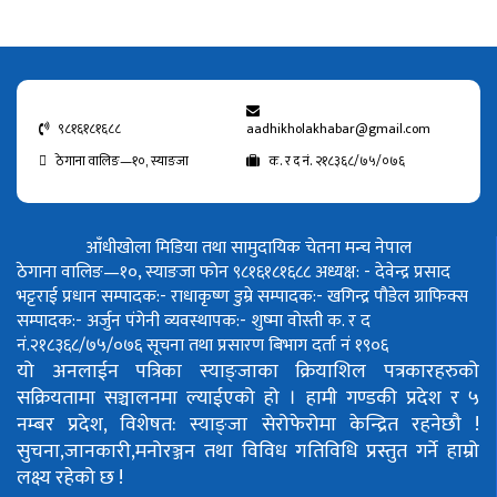
९८१६१८१६८८
aadhikholakhabar@gmail.com
ठेगाना वालिङ—१०, स्याङजा
क. र द नं. २१८३६८/७५/०७६
आँधीखोला मिडिया तथा सामुदायिक चेतना मन्च नेपाल
ठेगाना वालिङ—१०, स्याङजा फोन ९८१६१८१६८८
अध्यक्ष: - देवेन्द्र प्रसाद
भट्टराई
प्रधान सम्पादक:- राधाकृष्ण डुम्रे
सम्पादक:- खगिन्द्र पौडेल
ग्राफिक्स
सम्पादक:- अर्जुन पंगेनी
व्यवस्थापक:- शुष्मा वोस्ती
क. र द
नं.२१८३६८/७५/०७६
सूचना तथा प्रसारण बिभाग दर्ता नं १९०६
यो अनलाईन पत्रिका स्याङ्जाका क्रियाशिल पत्रकारहरुको
सक्रियतामा सञ्चालनमा ल्याईएको हो ।
हामी गण्डकी प्रदेश र ५
नम्बर प्रदेश, विशेषत: स्याङ्जा सेरोफेरोमा केन्द्रित रहनेछौ !
सुचना,जानकारी,मनोरञ्जन तथा विविध गतिविधि प्रस्तुत गर्ने हाम्रो
लक्ष्य रहेको छ !