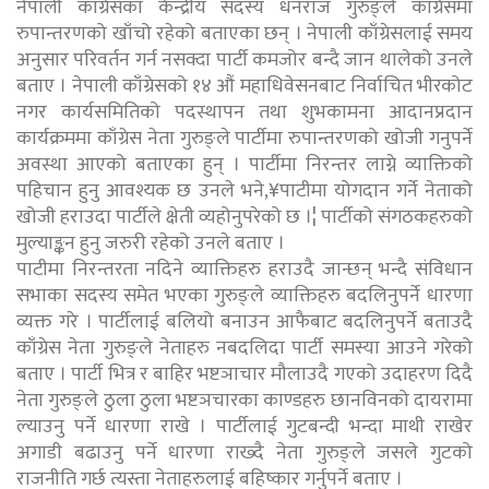
नेपाली काँग्रेसका केन्द्रीय सदस्य धनराज गुरुङ्ले काँग्रेसमा
रुपान्तरणको खाँचो रहेको बताएका छन् । नेपाली काँग्रेसलाई समय
अनुसार परिवर्तन गर्न नसक्दा पार्टी कमजोर बन्दै जान थालेको उनले
बताए । नेपाली काँग्रेसको १४ औं महाधिवेसनबाट निर्वाचित भीरकोट
नगर कार्यसमितिको पदस्थापन तथा शुभकामना आदानप्रदान
कार्यक्रममा काँग्रेस नेता गुरुङ्ले पार्टीमा रुपान्तरणको खोजी गनुपर्ने
अवस्था आएको बताएका हुन् । पार्टीमा निरन्तर लाग्ने व्याक्तिको
पहिचान हुनु आवश्यक छ उनले भने,¥पाटीमा योगदान गर्ने नेताको
खोजी हराउदा पार्टीले क्षेती व्यहोनुपरेको छ ।¦ पार्टीको संगठकहरुको
मुल्याङ्कन हुनु जरुरी रहेको उनले बताए ।
पाटीमा निरन्तरता नदिने व्याक्तिहरु हराउदै जान्छन् भन्दै संविधान
सभाका सदस्य समेत भएका गुरुङ्ले व्याक्तिहरु बदलिनुपर्ने धारणा
व्यक्त गरे । पार्टीलाई बलियो बनाउन आफैबाट बदलिनुपर्ने बताउदै
काँग्रेस नेता गुरुङ्ले नेताहरु नबदलिदा पार्टी समस्या आउने गरेको
बताए । पार्टी भित्र र बाहिर भष्टञाचार मौलाउदै गएको उदाहरण दिदै
नेता गुरुङ्ले ठुला ठुला भष्टञचारका काण्डहरु छानविनको दायरामा
ल्याउनु पर्ने धारणा राखे । पार्टीलाई गुटबन्दी भन्दा माथी राखेर
अगाडी बढाउनु पर्ने धारणा राख्दै नेता गुरुङ्ले जसले गुटको
राजनीति गर्छ त्यस्ता नेताहरुलाई बहिष्कार गर्नुपर्ने बताए ।