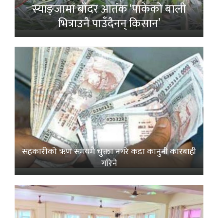
स्याङ्जामा बाँदर आतंक ‘पाकेको बाली
भित्राउनै पाउँदैनन् किसान’
सहकारीको ऋण समयमै चुक्ता नगरे कडा कानुनी कारबाही
गरिने