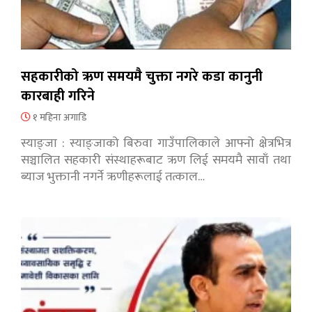
सहकारीको ऋण समयमै चुक्ता नगरे कडा कानुनी
कारबाही गरिने
१ महिना अगाडि
स्याङ्जा : स्याङ्जाको बिरुवा गाउँपालिकाले आफ्नो क्षेत्रभित्र
सञ्चालित सहकारी संस्थाहरूबाट ऋण लिई समयमै सावाँ तथा
ब्याज भुक्तानी नगर्ने ऋणीहरूलाई तत्काल…