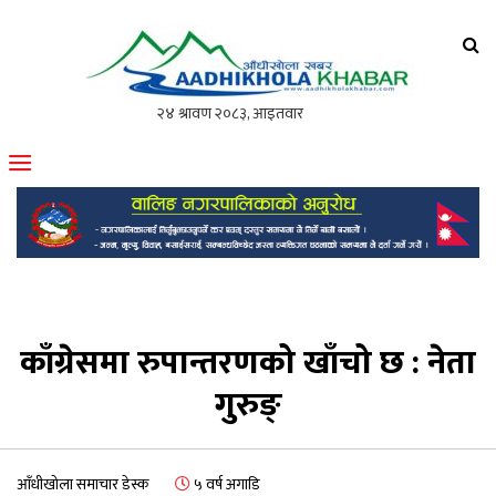
आँधीखोला खवर
मोफसलकै लोकप्रिय अनलाइन पत्रिका
काँग्रेसमा रुपान्तरणको खाँचो छ : नेता
गुरुङ्
आँधीखोला समाचार डेस्क
५ वर्ष अगाडि