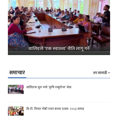
वालिङले ‘एक स्वास्थ्य’ नीति लागू गर्ने
समाचार
थप सामाग्री
वालिङमा सुरु भयो ‘कृषि एम्बुलेन्स’ सेवा
बि.पी. विचार गोष्ठी एवम काव्य उत्सव- २०८३ सम्पन्न