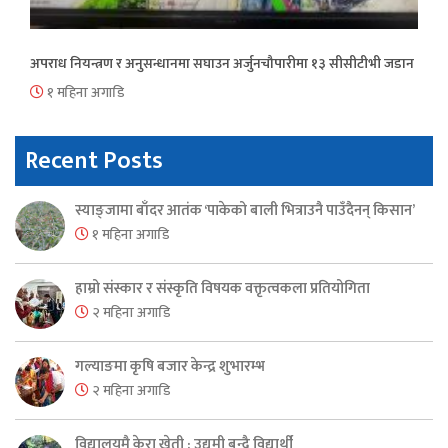
अपराध नियन्त्रण र अनुसन्धानमा सघाउन अर्जुनचौपारीमा १३ सीसीटीभी जडान
१ महिना अगाडि
Recent Posts
स्याङ्जामा बाँदर आतंक ‘पाकेको बाली भित्राउनै पाउँदैनन् किसान’
१ महिना अगाडि
हाम्रो संस्कार र संस्कृति विषयक वक्तृत्वकला प्रतियोगिता
२ महिना अगाडि
गल्याङमा कृषि बजार केन्द्र शुभारम्भ
२ महिना अगाडि
विद्यालयमै केरा खेती : उद्यमी बन्दै विद्यार्थी