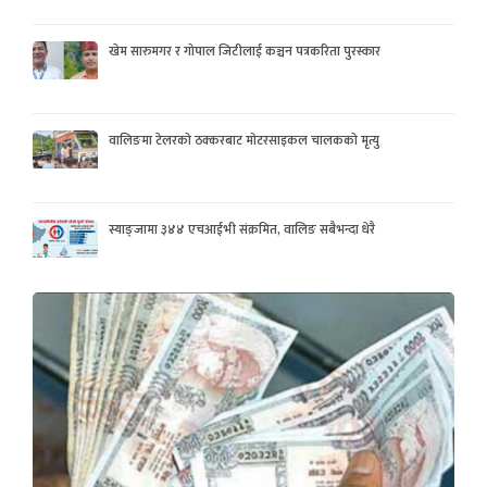
खेम सारुमगर र गोपाल जिटीलाई कञ्चन पत्रकरिता पुरस्कार
वालिङमा टेलरको ठक्करबाट मोटरसाइकल चालकको मृत्यु
स्याङ्जामा ३४४ एचआईभी संक्रमित, वालिङ सबैभन्दा धेरै