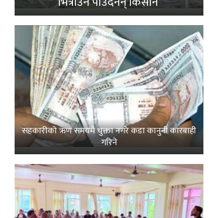
भित्राउनै पाउँदैनन् किसान’
सहकारीको ऋण समयमै चुक्ता नगरे कडा कानुनी कारबाही
गरिने