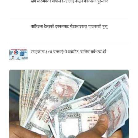
खेम सारुमगर र गोपाल जिटीलाई कञ्चन पत्रकरिता पुरस्कार
वालिङमा टेलरको ठक्करबाट मोटरसाइकल चालकको मृत्यु
स्याङ्जामा ३४४ एचआईभी संक्रमित, वालिङ सबैभन्दा धेरै