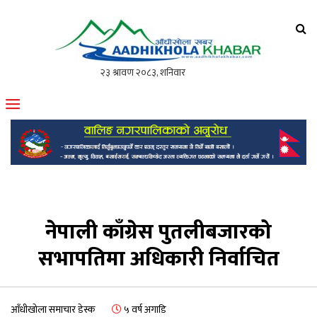
आँधीखोला खवर
मोफसलकै लोकप्रिय अनलाइन पत्रिका
नेपाली काँग्रेस पुतलीबजारको
सभापतिमा अधिकारी निर्वाचित
आँधीखोला समाचार डेस्क
५ वर्ष अगाडि