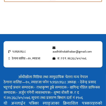
९८१६१८१६८८
aadhikholakhabar@gmail.com
ठेगाना वालिङ—१०, स्याङजा
क. र द नं. २१८३६८/७५/०७६
आँधीखोला मिडिया तथा सामुदायिक चेतना मन्च नेपाल
ठेगाना वालिङ—१०, स्याङजा फोन ९८१६१८१६८८
अध्यक्ष: - देवेन्द्र प्रसाद
भट्टराई
प्रधान सम्पादक:- राधाकृष्ण डुम्रे
सम्पादक:- खगिन्द्र पौडेल
ग्राफिक्स
सम्पादक:- अर्जुन पंगेनी
व्यवस्थापक:- शुष्मा वोस्ती
क. र द
नं.२१८३६८/७५/०७६
सूचना तथा प्रसारण बिभाग दर्ता नं १९०६
यो अनलाईन पत्रिका स्याङ्जाका क्रियाशिल पत्रकारहरुको