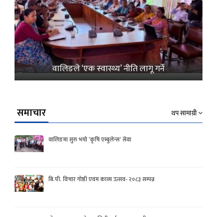
वालिङले ‘एक स्वास्थ्य’ नीति लागू गर्ने
समाचार
थप सामाग्री
वालिङमा सुरु भयो ‘कृषि एम्बुलेन्स’ सेवा
बि.पी. विचार गोष्ठी एवम काव्य उत्सव- २०८३ सम्पन्न