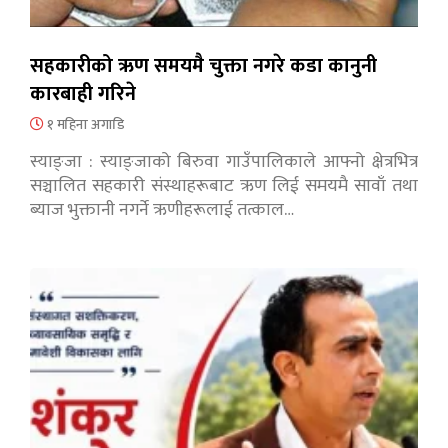
सहकारीको ऋण समयमै चुक्ता नगरे कडा कानुनी
कारबाही गरिने
१ महिना अगाडि
स्याङ्जा : स्याङ्जाको बिरुवा गाउँपालिकाले आफ्नो क्षेत्रभित्र
सञ्चालित सहकारी संस्थाहरूबाट ऋण लिई समयमै सावाँ तथा
ब्याज भुक्तानी नगर्ने ऋणीहरूलाई तत्काल…