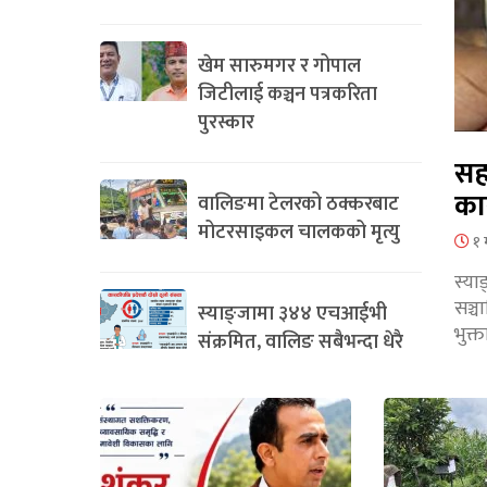
खेम सारुमगर र गोपाल
जिटीलाई कञ्चन पत्रकरिता
पुरस्कार
सह
का
वालिङमा टेलरको ठक्करबाट
मोटरसाइकल चालकको मृत्यु
१ 
स्या
सञ्
स्याङ्जामा ३४४ एचआईभी
भुक्
संक्रमित, वालिङ सबैभन्दा धेरै