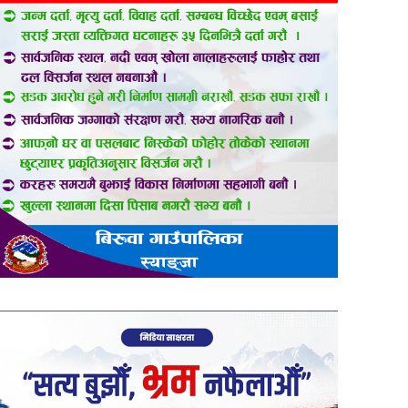
er
are