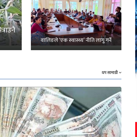
्राउनै
वालिङले ‘एक स्वास्थ्य’ नीति लागू गर्ने
थप सामाग्री