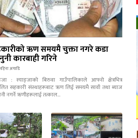
कारीको ऋण समयमै चुक्ता नगरे कडा
नुनी कारबाही गरिने
महिना अगाडि
ङ्जा : स्याङ्जाको बिरुवा गाउँपालिकाले आफ्नो क्षेत्रभित्र
चालित सहकारी संस्थाहरूबाट ऋण लिई समयमै सावाँ तथा ब्याज
तानी नगर्ने ऋणीहरूलाई तत्काल…