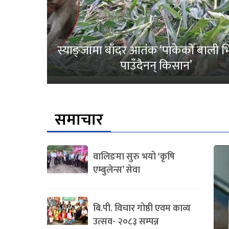
स्याङ्जामा बाँदर आतंक ‘पाकेको बाली भित
पाउँदैनन् किसान’
समाचार
वालिङमा सुरु भयो ‘कृषि
एम्बुलेन्स’ सेवा
बि.पी. विचार गोष्ठी एवम काव्य
उत्सव- २०८३ सम्पन्न