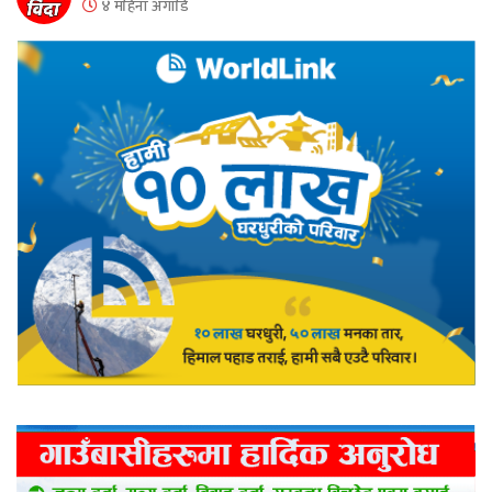
४ महिना अगाडि