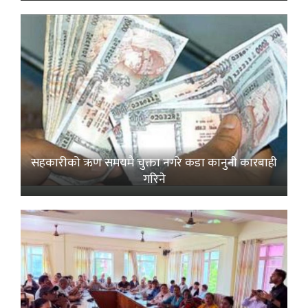
सहकारीको ऋण समयमै चुक्ता नगरे कडा कानुनी कारबाही
गरिने