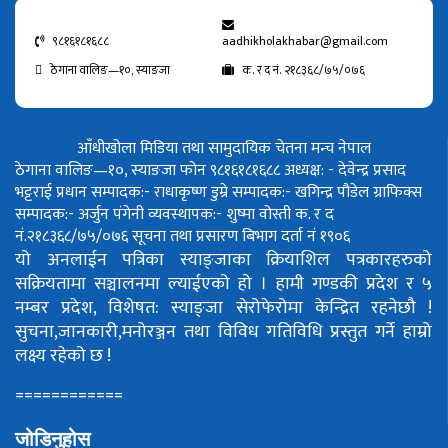
९८१६१८१६८८
aadhikholakhabar@gmail.com
ठेगाना वालिङ—१०, स्याङजा
क. र द नं. २१८३६८/७५/०७६
आँधीखोला मिडिया तथा सामुदायिक चेतना मन्च नेपाल
ठेगाना वालिङ—१०, स्याङजा फोन ९८१६१८१६८८
अध्यक्ष: - देवेन्द्र प्रसाद
भट्टराई
प्रधान सम्पादक:- राधाकृष्ण डुम्रे
सम्पादक:- खगिन्द्र पौडेल
ग्राफिक्स
सम्पादक:- अर्जुन पंगेनी
व्यवस्थापक:- शुष्मा वोस्ती
क. र द
नं.२१८३६८/७५/०७६
सूचना तथा प्रसारण बिभाग दर्ता नं १९०६
यो अनलाईन पत्रिका स्याङ्जाका क्रियाशिल पत्रकारहरुको
सक्रियतामा सञ्चालनमा ल्याईएको हो ।
हामी गण्डकी प्रदेश र ५
नम्बर प्रदेश, विशेषत: स्याङ्जा सेरोफेरोमा केन्द्रित रहनेछौ !
सुचना,जानकारी,मनोरञ्जन तथा विविध गतिविधि प्रस्तुत गर्ने हाम्रो
लक्ष्य रहेको छ !
============
जोडिनुहोस