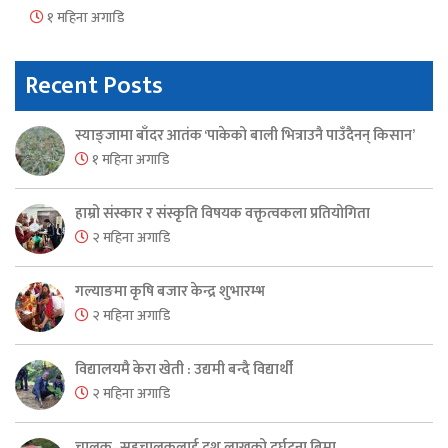
१ महिना अगाडि
Recent Posts
स्याङ्जामा बाँदर आतंक ‘पाकेको बाली भित्राउनै पाउँदैनन् किसान’
१ महिना अगाडि
हाम्रो संस्कार र संस्कृति विषयक वक्तृत्वकला प्रतियोगिता
२ महिना अगाडि
गल्याङमा कृषि बजार केन्द्र शुभारम्भ
२ महिना अगाडि
विद्यालयमै केरा खेती : उद्यमी बन्दै विद्यार्थी
२ महिना अगाडि
चालक–सहचालकलाई दश लाखको दुर्घटना बिमा