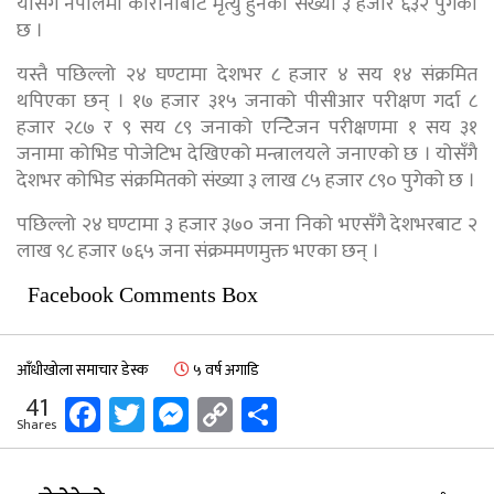
योसँगै नेपालमा कोरोनाबाट मृत्यु हुनेको संख्या ३ हजार ६३२ पुगेको
छ ।
यस्तै पछिल्लो २४ घण्टामा देशभर ८ हजार ४ सय १४ संक्रमित
थपिएका छन् । १७ हजार ३१५ जनाको पीसीआर परीक्षण गर्दा ८
हजार २८७ र ९ सय ८९ जनाको एन्टिेजन परीक्षणमा १ सय ३१
जनामा कोभिड पोजेटिभ देखिएको मन्त्रालयले जनाएको छ । योसँगै
देशभर कोभिड संक्रमितको संख्या ३ लाख ८५ हजार ८९० पुगेको छ ।
पछिल्लो २४ घण्टामा ३ हजार ३७० जना निको भएसँगै देशभरबाट २
लाख ९८ हजार ७६५ जना संक्रममणमुक्त भएका छन् ।
Facebook Comments Box
आँधीखोला समाचार डेस्क
५ वर्ष अगाडि
Facebook
Twitter
Messenger
Copy
Share
41
Shares
Link