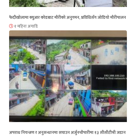
फेदीखोलामा क्युआर कोडबाट मौरीको अनुगमन, प्रविधिसँग जोडियो मौरीपालन
१ महिना अगाडि
अपराध नियन्त्रण र अनुसन्धानमा सघाउन अर्जुनचौपारीमा १३ सीसीटीभी जडान