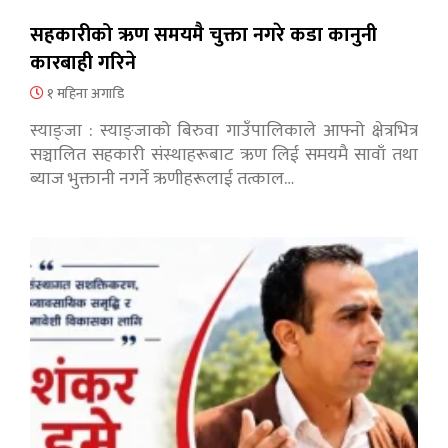
सहकारीको ऋण समयमै चुक्ता नगरे कडा कानुनी
कारबाही गरिने
१ महिना अगाडि
स्याङ्जा : स्याङ्जाको बिरुवा गाउँपालिकाले आफ्नो क्षेत्रभित्र
सञ्चालित सहकारी संस्थाहरूबाट ऋण लिई समयमै सावाँ तथा
ब्याज भुक्तानी नगर्ने ऋणीहरूलाई तत्काल…