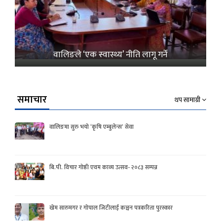
वालिङले ‘एक स्वास्थ्य’ नीति लागू गर्ने
समाचार
थप सामाग्री
वालिङमा सुरु भयो ‘कृषि एम्बुलेन्स’ सेवा
बि.पी. विचार गोष्ठी एवम काव्य उत्सव- २०८३ सम्पन्न
खेम सारुमगर र गोपाल जिटीलाई कञ्चन पत्रकरिता पुरस्कार