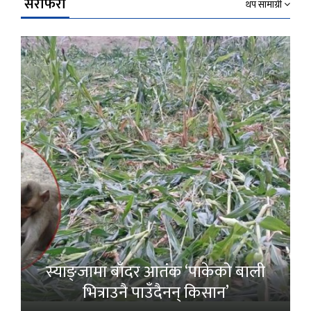
सेरोफेरो
थप सामाग्री
स्याङ्जामा बाँदर आतंक ‘पाकेको बाली
भित्राउनै पाउँदैनन् किसान’