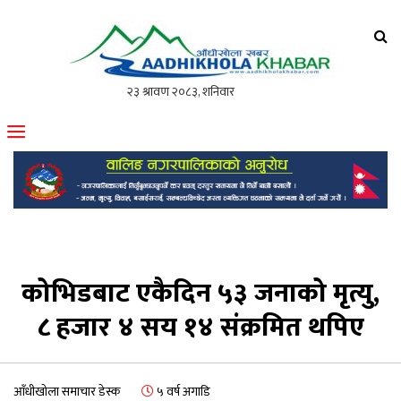
आँधीखोला खवर
मोफसलकै लोकप्रिय अनलाइन पत्रिका
कोभिडबाट एकैदिन ५३ जनाको मृत्यु,
८ हजार ४ सय १४ संक्रमित थपिए
आँधीखोला समाचार डेस्क
५ वर्ष अगाडि