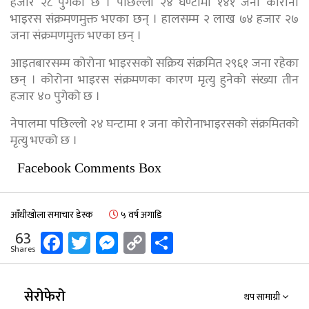
हजार २८ पुगेको छ । पछिल्लो २४ घण्टामा १४१ जना कोरोना
भाइरस संक्रमणमुक्त भएका छन् । हालसम्म २ लाख ७४ हजार २७
जना संक्रमणमुक्त भएका छन् ।
आइतबारसम्म कोरोना भाइरसको सक्रिय संक्रमित २९६१ जना रहेका
छन् । कोरोना भाइरस संक्रमणका कारण मृत्यु हुनेको संख्या तीन
हजार ४० पुगेको छ ।
नेपालमा पछिल्लो २४ घन्टामा १ जना कोरोनाभाइरसको संक्रमितको
मृत्यु भएको छ ।
Facebook Comments Box
आँधीखोला समाचार डेस्क
५ वर्ष अगाडि
Facebook
Twitter
Messenger
Copy
Share
63
Shares
Link
सेरोफेरो
थप सामाग्री