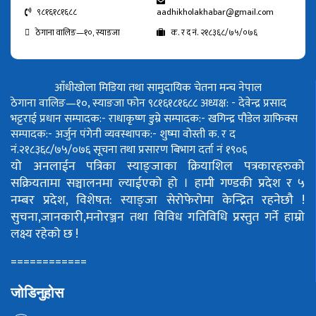
९८१६१८१६८८
aadhikholakhabar@gmail.com
ठेगाना वालिङ—१०, स्याङजा
क. र द नं. २१८३६८/७५/०७६
आँधीखोला मिडिया तथा सामुदायिक चेतना मन्च नेपाल
ठेगाना वालिङ—१०, स्याङजा फोन ९८१६१८१६८८
अध्यक्ष: - देवेन्द्र प्रसाद
भट्टराई
प्रधान सम्पादक:- राधाकृष्ण डुम्रे
सम्पादक:- खगिन्द्र पौडेल
ग्राफिक्स
सम्पादक:- अर्जुन पंगेनी
व्यवस्थापक:- शुष्मा वोस्ती
क. र द
नं.२१८३६८/७५/०७६
सूचना तथा प्रसारण बिभाग दर्ता नं १९०६
यो अनलाईन पत्रिका स्याङ्जाका क्रियाशिल पत्रकारहरुको
सक्रियतामा सञ्चालनमा ल्याईएको हो ।
हामी गण्डकी प्रदेश र ५
नम्बर प्रदेश, विशेषत: स्याङ्जा सेरोफेरोमा केन्द्रित रहनेछौ !
सुचना,जानकारी,मनोरञ्जन तथा विविध गतिविधि प्रस्तुत गर्ने हाम्रो
लक्ष्य रहेको छ !
============
जोडिनुहोस