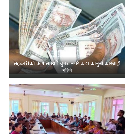
सहकारीको ऋण समयमै चुक्ता नगरे कडा कानुनी कारबाही
गरिने