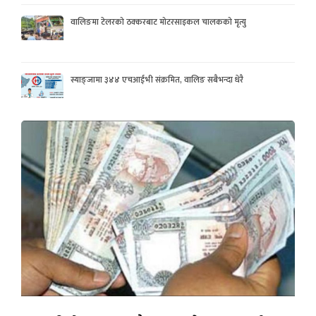
वालिङमा टेलरको ठक्करबाट मोटरसाइकल चालकको मृत्यु
स्याङ्जामा ३४४ एचआईभी संक्रमित, वालिङ सबैभन्दा धेरै