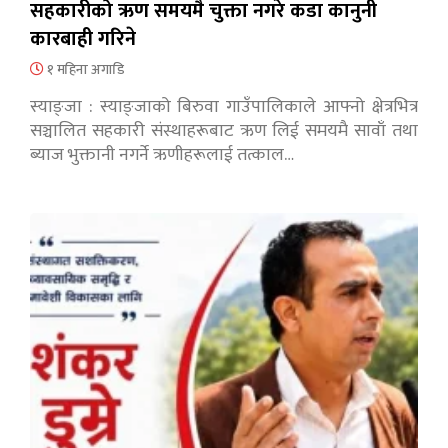
सहकारीको ऋण समयमै चुक्ता नगरे कडा कानुनी
कारबाही गरिने
१ महिना अगाडि
स्याङ्जा : स्याङ्जाको बिरुवा गाउँपालिकाले आफ्नो क्षेत्रभित्र
सञ्चालित सहकारी संस्थाहरूबाट ऋण लिई समयमै सावाँ तथा
ब्याज भुक्तानी नगर्ने ऋणीहरूलाई तत्काल…