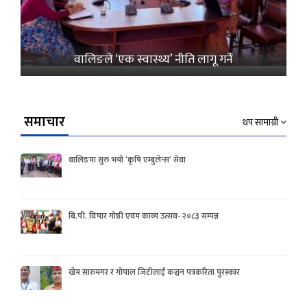
वालिङले ‘एक स्वास्थ्य’ नीति लागू गर्ने
समाचार
थप सामाग्री
वालिङमा सुरु भयो ‘कृषि एम्बुलेन्स’ सेवा
बि.पी. विचार गोष्ठी एवम काव्य उत्सव- २०८३ सम्पन्न
खेम सारुमगर र गोपाल जिटीलाई कञ्चन पत्रकरिता पुरस्कार