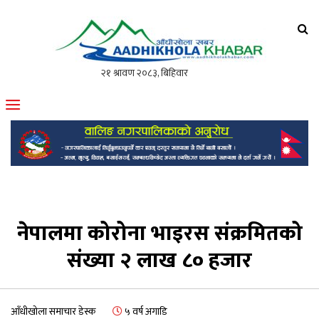
आँधीखोला खवर
मोफसलकै लोकप्रिय अनलाइन पत्रिका
नेपालमा कोरोना भाइरस संक्रमितको
संख्या २ लाख ८० हजार
आँधीखोला समाचार डेस्क
५ वर्ष अगाडि