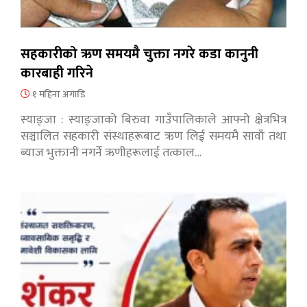
सहकारीको ऋण समयमै चुक्ता नगरे कडा कानुनी
कारबाही गरिने
१ महिना अगाडि
स्याङ्जा : स्याङ्जाको बिरुवा गाउँपालिकाले आफ्नो क्षेत्रभित्र
सञ्चालित सहकारी संस्थाहरूबाट ऋण लिई समयमै सावाँ तथा
ब्याज भुक्तानी नगर्ने ऋणीहरूलाई तत्काल…