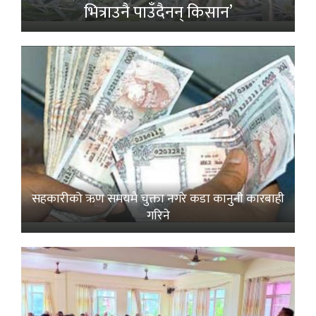
भित्राउनै पाउँदैनन् किसान’
सहकारीको ऋण समयमै चुक्ता नगरे कडा कानुनी कारबाही
गरिने