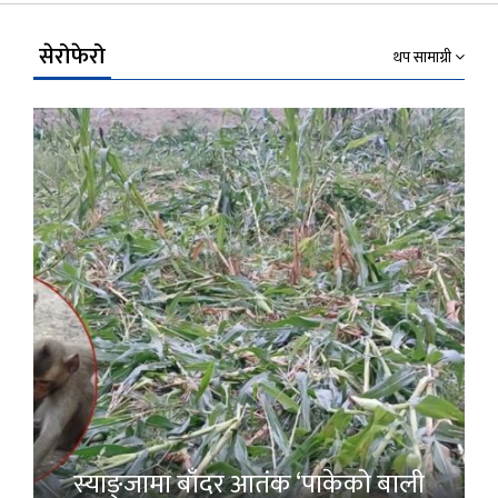
Link
सेरोफेरो
थप सामाग्री
स्याङ्जामा बाँदर आतंक ‘पाकेको बाली