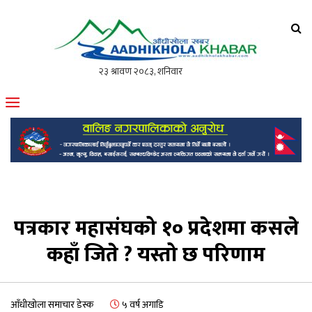
आँधीखोला खवर
मोफसलकै लोकप्रिय अनलाइन पत्रिका
पत्रकार महासंघको १० प्रदेशमा कसले
कहाँ जिते ? यस्तो छ परिणाम
आँधीखोला समाचार डेस्क
५ वर्ष अगाडि