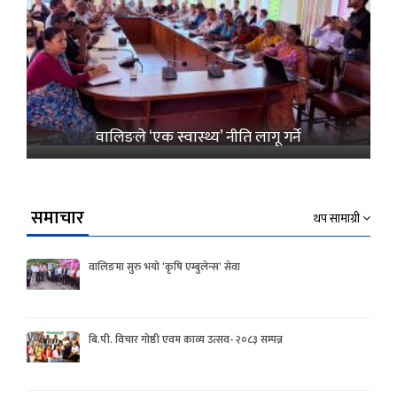
वालिङले ‘एक स्वास्थ्य’ नीति लागू गर्ने
समाचार
थप सामाग्री
वालिङमा सुरु भयो ‘कृषि एम्बुलेन्स’ सेवा
बि.पी. विचार गोष्ठी एवम काव्य उत्सव- २०८३ सम्पन्न