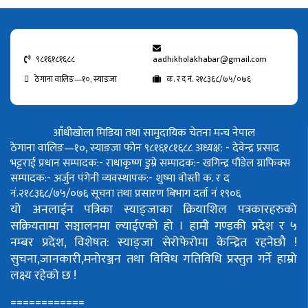
९८१६१८१६८८
aadhikholakhabar@gmail.com
ठेगाना वालिङ—१०, स्याङजा
क. र द नं. २१८३६८/७५/०७६
आँधीखोला मिडिया तथा सामुदायिक चेतना मन्च नेपाल
ठेगाना वालिङ—१०, स्याङजा फोन ९८१६१८१६८८
अध्यक्ष: - देवेन्द्र प्रसाद
भट्टराई
प्रधान सम्पादक:- राधाकृष्ण डुम्रे
सम्पादक:- खगिन्द्र पौडेल
ग्राफिक्स
सम्पादक:- अर्जुन पंगेनी
व्यवस्थापक:- शुष्मा वोस्ती
क. र द
नं.२१८३६८/७५/०७६
सूचना तथा प्रसारण बिभाग दर्ता नं १९०६
यो अनलाईन पत्रिका स्याङ्जाका क्रियाशिल पत्रकारहरुको
सक्रियतामा सञ्चालनमा ल्याईएको हो ।
हामी गण्डकी प्रदेश र ५
नम्बर प्रदेश, विशेषत: स्याङ्जा सेरोफेरोमा केन्द्रित रहनेछौ !
सुचना,जानकारी,मनोरञ्जन तथा विविध गतिविधि प्रस्तुत गर्ने हाम्रो
लक्ष्य रहेको छ !
============