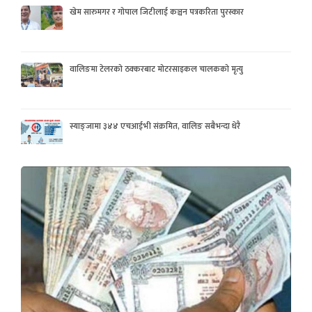
खेम सारुमगर र गोपाल जिटीलाई कञ्चन पत्रकरिता पुरस्कार
वालिङमा टेलरको ठक्करबाट मोटरसाइकल चालकको मृत्यु
स्याङ्जामा ३४४ एचआईभी संक्रमित, वालिङ सबैभन्दा धेरै