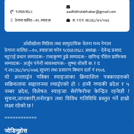
९८१६१८१६८८
aadhikholakhabar@gmail.com
ठेगाना वालिङ—१०, स्याङजा
क. र द नं. २१८३६८/७५/०७६
आँधीखोला मिडिया तथा सामुदायिक चेतना मन्च नेपाल
ठेगाना वालिङ—१०, स्याङजा फोन ९८१६१८१६८८
अध्यक्ष: - देवेन्द्र प्रसाद
भट्टराई
प्रधान सम्पादक:- राधाकृष्ण डुम्रे
सम्पादक:- खगिन्द्र पौडेल
ग्राफिक्स
सम्पादक:- अर्जुन पंगेनी
व्यवस्थापक:- शुष्मा वोस्ती
क. र द
नं.२१८३६८/७५/०७६
सूचना तथा प्रसारण बिभाग दर्ता नं १९०६
यो अनलाईन पत्रिका स्याङ्जाका क्रियाशिल पत्रकारहरुको
सक्रियतामा सञ्चालनमा ल्याईएको हो ।
हामी गण्डकी प्रदेश र ५
नम्बर प्रदेश, विशेषत: स्याङ्जा सेरोफेरोमा केन्द्रित रहनेछौ !
सुचना,जानकारी,मनोरञ्जन तथा विविध गतिविधि प्रस्तुत गर्ने हाम्रो
लक्ष्य रहेको छ !
============
जोडिनुहोस