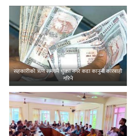
सहकारीको ऋण समयमै चुक्ता नगरे कडा कानुनी कारबाही
गरिने