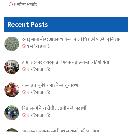
१ महिना अगाडि
Recent Posts
स्याङ्जामा बाँदर आतंक ‘पाकेको बाली भित्राउनै पाउँदैनन् किसान’
१ महिना अगाडि
हाम्रो संस्कार र संस्कृति विषयक वक्तृत्वकला प्रतियोगिता
२ महिना अगाडि
गल्याङमा कृषि बजार केन्द्र शुभारम्भ
२ महिना अगाडि
विद्यालयमै केरा खेती : उद्यमी बन्दै विद्यार्थी
२ महिना अगाडि
चालक–सहचालकलाई दश लाखको दुर्घटना बिमा