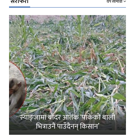
सेरोफेरो
थप सामाग्री
स्याङ्जामा बाँदर आतंक ‘पाकेको बाली
भित्राउनै पाउँदैनन् किसान’