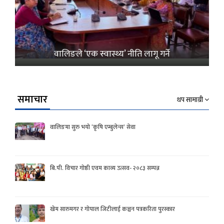
वालिङले ‘एक स्वास्थ्य’ नीति लागू गर्ने
समाचार
थप सामाग्री
वालिङमा सुरु भयो ‘कृषि एम्बुलेन्स’ सेवा
बि.पी. विचार गोष्ठी एवम काव्य उत्सव- २०८३ सम्पन्न
खेम सारुमगर र गोपाल जिटीलाई कञ्चन पत्रकरिता पुरस्कार