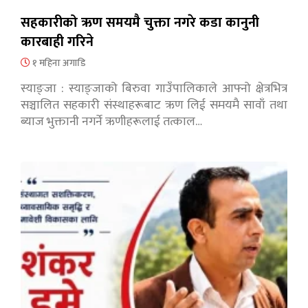
सहकारीको ऋण समयमै चुक्ता नगरे कडा कानुनी
कारबाही गरिने
१ महिना अगाडि
स्याङ्जा : स्याङ्जाको बिरुवा गाउँपालिकाले आफ्नो क्षेत्रभित्र
सञ्चालित सहकारी संस्थाहरूबाट ऋण लिई समयमै सावाँ तथा
ब्याज भुक्तानी नगर्ने ऋणीहरूलाई तत्काल…