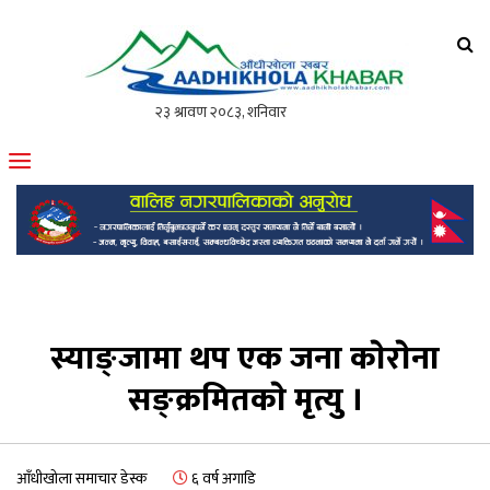
आँधीखोला खवर
मोफसलकै लोकप्रिय अनलाइन पत्रिका
स्याङ्जामा थप एक जना काेराेना
सङ्क्रमितकाे मृत्यु ।
आँधीखोला समाचार डेस्क
६ वर्ष अगाडि