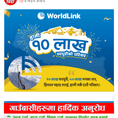
४ महिना अगाडि