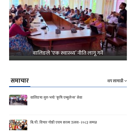
वालिङले ‘एक स्वास्थ्य’ नीति लागू गर्ने
समाचार
थप सामाग्री
वालिङमा सुरु भयो ‘कृषि एम्बुलेन्स’ सेवा
बि.पी. विचार गोष्ठी एवम काव्य उत्सव- २०८३ सम्पन्न