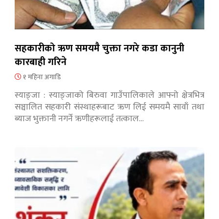
सहकारीको ऋण समयमै चुक्ता नगरे कडा कानुनी
कारबाही गरिने
१ महिना अगाडि
स्याङ्जा : स्याङ्जाको बिरुवा गाउँपालिकाले आफ्नो क्षेत्रभित्र
सञ्चालित सहकारी संस्थाहरूबाट ऋण लिई समयमै सावाँ तथा
ब्याज भुक्तानी नगर्ने ऋणीहरूलाई तत्काल…