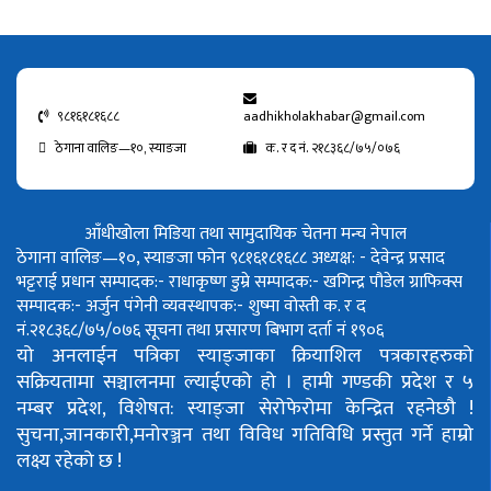
९८१६१८१६८८
aadhikholakhabar@gmail.com
ठेगाना वालिङ—१०, स्याङजा
क. र द नं. २१८३६८/७५/०७६
आँधीखोला मिडिया तथा सामुदायिक चेतना मन्च नेपाल
ठेगाना वालिङ—१०, स्याङजा फोन ९८१६१८१६८८
अध्यक्ष: - देवेन्द्र प्रसाद
भट्टराई
प्रधान सम्पादक:- राधाकृष्ण डुम्रे
सम्पादक:- खगिन्द्र पौडेल
ग्राफिक्स
सम्पादक:- अर्जुन पंगेनी
व्यवस्थापक:- शुष्मा वोस्ती
क. र द
नं.२१८३६८/७५/०७६
सूचना तथा प्रसारण बिभाग दर्ता नं १९०६
यो अनलाईन पत्रिका स्याङ्जाका क्रियाशिल पत्रकारहरुको
सक्रियतामा सञ्चालनमा ल्याईएको हो ।
हामी गण्डकी प्रदेश र ५
नम्बर प्रदेश, विशेषत: स्याङ्जा सेरोफेरोमा केन्द्रित रहनेछौ !
सुचना,जानकारी,मनोरञ्जन तथा विविध गतिविधि प्रस्तुत गर्ने हाम्रो
लक्ष्य रहेको छ !