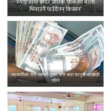
स्याङ्जामा बाँदर आतंक ‘पाकेको बाली
भित्राउनै पाउँदैनन् किसान’
सहकारीको ऋण समयमै चुक्ता नगरे कडा कानुनी कारबाही
गरिने