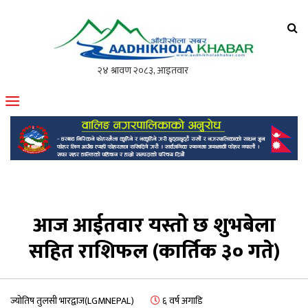
आँधीखोला खवर
मोफसलकै लोकप्रिय अनलाइन पत्रिका
आज आईतवार यस्तो छ शुभबेला
सहित राशिफल (कार्तिक ३० गते)
ज्योतिष तुलसी भारद्वाज(LGMNEPAL)
६ वर्ष अगाडि