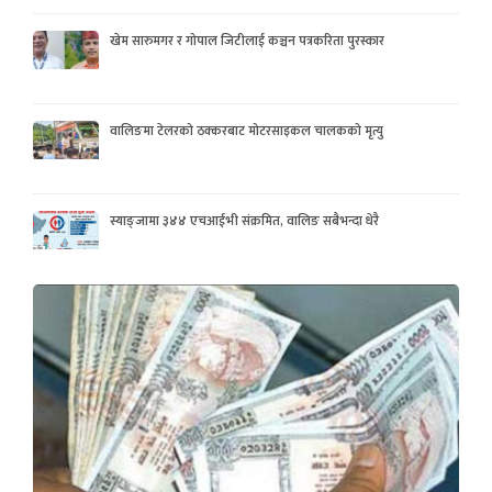
खेम सारुमगर र गोपाल जिटीलाई कञ्चन पत्रकरिता पुरस्कार
वालिङमा टेलरको ठक्करबाट मोटरसाइकल चालकको मृत्यु
स्याङ्जामा ३४४ एचआईभी संक्रमित, वालिङ सबैभन्दा धेरै