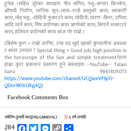
हुनेछ ।सहित जुरेका कामहरु गीत संगित, पशू–कपडा किनबेच,
औषधी निर्वाण, मानिक सुन–तामा–रातो बस्तुको काम, सरकारी
काम, मोह भङ्ग, ‐मोहिनी फुकाउने काम, मोहिनी, मारण ‐किरा, उपिया
आदि मार्ने काम, विष प्रयोगका काम आगोको काम, बिगार्ने भत्काउने
काम, हतियार प्रयोगको काम आज गरे राम्रो ।
(बिशेष कुरा = राम्रो जागिर, उच्च पद सूर्य ग्रहको कुण्डलीमा अवस्था
र सरल उपचार ? Special thing = Good job, high position in
the horoscope of the Sun and simple treatment?हाल
हाम्रा कुरा प्रकाशन प्रसारण हुने संस्थाहरु :-YouTube:- Tulasi
Guru 9841405073
https://www.youtube.com/channel/UCQweVf9pTr-
QDm9R0rOXg4Q
)
Facebook Comments Box
ज्योतिष तुलसी भारद्वाज(LGMNEPAL)
६ वर्ष अगाडि
Facebook
Twitter
Messenger
Copy
Share
284