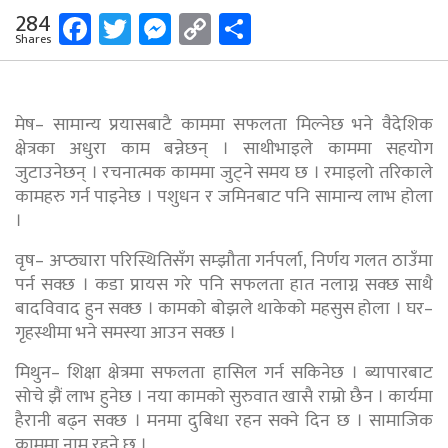
Facebook
Twitter
Messenger
Copy
Share
284
Shares
Link
मेष– सामान्य प्रयासबाटै काममा सफलता मिल्नेछ भने वैदेशिक
क्षेत्रका अधुरा काम बन्नेछन् । साथीभाइले काममा सहयोग
जुटाउनेछन् । रचनात्मक काममा जुट्ने समय छ । रमाइलो तरिकाले
कामहरु गर्न पाइनेछ । पशुधन र जमिनबाट पनि सामान्य लाभ होला
।
वृष– अप्ठ्यारा परिस्थितिसँग सम्झौता गर्नपर्ला, निर्णय गलत ठाउँमा
पर्न सक्छ । कडा प्रायस गरे पनि सफलता हात नलाग्न सक्छ साथै
बादविवाद हुन सक्छ । कामको बोझले थाकेको महसुस होला । घर–
गृहस्थीमा भने समस्या आउन सक्छ ।
मिथुन– शिक्षा क्षेत्रमा सफलता हासिल गर्न सकिनेछ । ब्यापारबाट
सोचे झैं लाभ हुनेछ । नया कामको सुरुवात खासै राम्रो छैन । कार्यमा
हैरानी बढ्न सक्छ । मनमा दुबिधा रहन सक्ने दिन छ । सामाजिक
काममा नाम रहने छ ।