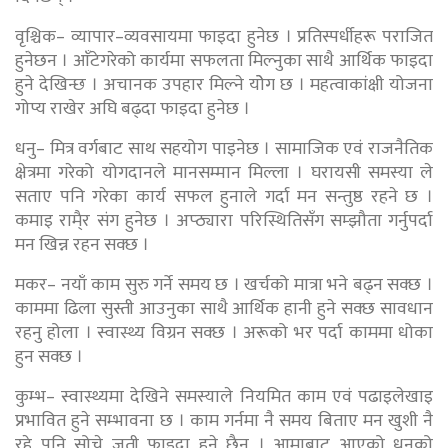
वृश्चिक– व्यापार–व्यवसायमा फाइदा हुनेछ । प्रतिस्पर्धीहरू पराजित
हुनेछन । आँटेगरेको कार्यमा सफलता मिल्नुका साथै आर्थिक फाइदा
हुने देखिन्छ । अचानक उपहार मिल्ने योेग छ । महत्वाकांक्षी योजना
गोप्य राखेर अघि बढ्दा फाइदा हुनेछ ।
धनु– मित्र वर्गबाट साथ सहयोग पाइनेछ । सामाजिक एवं राजनैतिक
क्षेत्रमा गरेको योगदानले मानसम्मान मिल्ला । घरायसी समस्या ले
सताए पनि गरेका कार्य सफल हुनाले गर्दा मन सन्तुष्ठ रहने छ ।
कमाइ रामै्र संग हुनेछ । अप्ठ्यारा परिस्थितिसँग सम्झौता गर्नुपर्दा
मन खिन्न रहन सक्छ ।
मकर– नयाँ काम सुरु गर्ने समय छ । खर्चको मात्रा भने बढ्न सक्छ ।
काममा ढिला सुस्ती आउनुका साथै आर्थिक हानी हुने सक्छ सावधान
रहनु होला । स्वास्थ्य विग्रन सक्छ । अरूको भर पर्दा काममा धोका
हुन सक्छ ।
कुम्भ– स्वास्थ्यमा देखिने समस्याले नियमित काम एवं पढाइलेखाइ
प्रभावित हुने सम्भावना छ । काम गर्नमा नै समय बिताए मन खुशी नै
रहे पनि सोचे जती फाइदा हुने छैन । आमाबाट आएको धनको