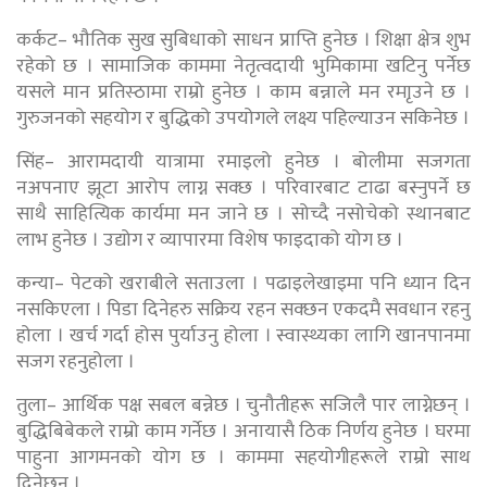
कर्कट– भौतिक सुख सुबिधाको साधन प्राप्ति हुनेछ । शिक्षा क्षेत्र शुभ
रहेको छ । सामाजिक काममा नेतृत्वदायी भुमिकामा खटिनु पर्नेछ
यसले मान प्रतिस्ठामा राम्रो हुनेछ । काम बन्नाले मन रमाृउने छ ।
गुरुजनको सहयोग र बुद्धिको उपयोगले लक्ष्य पहिल्याउन सकिनेछ ।
सिंह– आरामदायी यात्रामा रमाइलो हुनेछ । बोलीमा सजगता
नअपनाए झूटा आरोप लाग्न सक्छ । परिवारबाट टाढा बस्नुपर्ने छ
साथै साहित्यिक कार्यमा मन जाने छ । सोच्दै नसोचेको स्थानबाट
लाभ हुनेछ । उद्योग र व्यापारमा विशेष फाइदाको योग छ ।
कन्या– पेटको खराबीले सताउला । पढाइलेखाइमा पनि ध्यान दिन
नसकिएला । पिडा दिनेहरु सक्रिय रहन सक्छन एकदमै सवधान रहनु
होला । खर्च गर्दा होस पुर्याउनु होला । स्वास्थ्यका लागि खानपानमा
सजग रहनुहोला ।
तुला– आर्थिक पक्ष सबल बन्नेछ । चुनौतीहरू सजिलै पार लाग्नेछन् ।
बुद्धिबिबेकले राम्रो काम गर्नेछ । अनायासै ठिक निर्णय हुनेछ । घरमा
पाहुना आगमनको योग छ । काममा सहयोगीहरूले राम्रो साथ
दिनेछन् ।