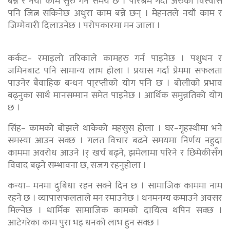
बन्ने र नयाँ काम सुरु गर्ने समय छ । परिश्रम गर्दा अरुको विस्वास
पनि जित्न सकिनेछ अधुरा काम बन्ने छन् । मेहनतले नयाँ काम र
जिम्मेवारी दिलाउनेछ । परोपकारमा मन जाला ।
कर्कट– रमाइलो तरिकाले कामहरु गर्न पाइनेछ । पशुधन र
जमिनबाट पनि सामान्य लाभ होला । प्रयास गर्दा प्रेममा सफलता
पाउनेर बैवाहिक बन्धन पा्रप्तीको योग पनि छ । बोलीको प्रभाव
बढ्नुका साथै मानसम्मान समेत पाइनेछ । आर्थिक समुन्नतिको योग
छ ।
सिंह– कामको बोझले थाकेको महसुस होला । घर–गृहस्थीमा भने
समस्या आउन सक्छ । गलत विचार बढने समयमा निर्णय नहुदा
काममा अवरोध आउने ।र् खर्च बढ्ने, झमेलामा परिने र छिमेकीसँग
विवाद बढ्ने सम्भावना छ, सजग रहनुहोला ।
कन्या– मनमा दुबिधा रहन सक्ने दिन छ । सामाजिक काममा नाम
रहने छ । व्यापासफलताले मन रमाउनेछ । धनमनग्य कमाउने अवसर
मिल्नेछ । धार्मिक सामाजिक कामको दायित्व थपिन सक्छ ।
आटेगरेका काम पुरा भइ धनको लाभ हुन सक्छ ।