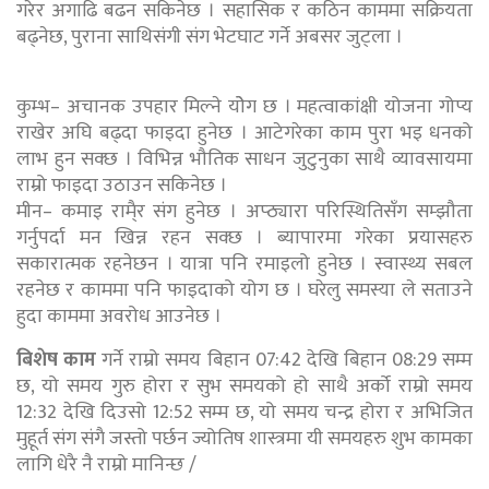
गरेर अगाढि बढन सकिनेछ । सहासिक र कठिन काममा सक्रियता
बढ्नेछ, पुराना साथिसंगी संग भेटघाट गर्ने अबसर जुट्ला ।
कुम्भ– अचानक उपहार मिल्ने योेग छ । महत्वाकांक्षी योजना गोप्य
राखेर अघि बढ्दा फाइदा हुनेछ । आटेगरेका काम पुरा भइ धनको
लाभ हुन सक्छ । विभिन्न भौतिक साधन जुटुनुका साथै व्यावसायमा
राम्रो फाइदा उठाउन सकिनेछ ।
मीन– कमाइ रामै्र संग हुनेछ । अप्ठ्यारा परिस्थितिसँग सम्झौता
गर्नुपर्दा मन खिन्न रहन सक्छ । ब्यापारमा गरेका प्रयासहरु
सकारात्मक रहनेछन । यात्रा पनि रमाइलो हुनेछ । स्वास्थ्य सबल
रहनेछ र काममा पनि फाइदाको योग छ । घरेलु समस्या ले सताउने
हुदा काममा अवरोध आउनेछ ।
बिशेष काम
गर्ने राम्रो समय बिहान 07:42 देखि बिहान 08:29 सम्म
छ, यो समय गुरु होरा र सुभ समयको हो साथै अर्को राम्रो समय
12:32 देखि दिउसो 12:52 सम्म छ, यो समय चन्द्र होरा र अभिजित
मुहूर्त संग संगै जस्तो पर्छन ज्योतिष शास्त्रमा यी समयहरु शुभ कामका
लागि धेरै नै राम्रो मानिन्छ /