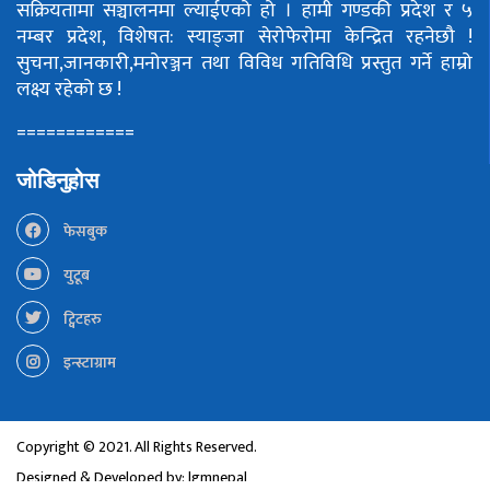
सक्रियतामा सञ्चालनमा ल्याईएको हो ।
हामी गण्डकी प्रदेश र ५
नम्बर प्रदेश, विशेषत: स्याङ्जा सेरोफेरोमा केन्द्रित रहनेछौ !
सुचना,जानकारी,मनोरञ्जन तथा विविध गतिविधि प्रस्तुत गर्ने हाम्रो
लक्ष्य रहेको छ !
============
जोडिनुहोस
फेसबुक
युटूब
ट्विटहरु
इन्स्टाग्राम
Copyright © 2021. All Rights Reserved.
Designed & Developed by:
lgmnepal