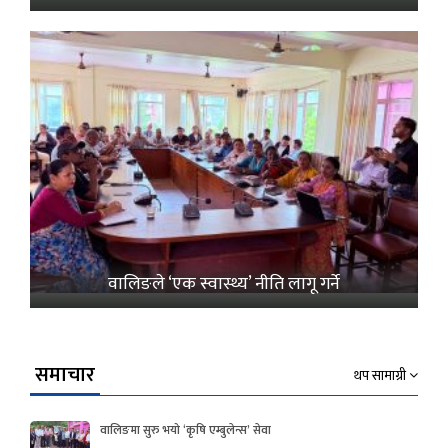
वालिङले ‘एक स्वास्थ्य’ नीति लागू गर्ने
समाचार
थप सामाग्री
वालिङमा सुरु भयो ‘कृषि एम्बुलेन्स’ सेवा