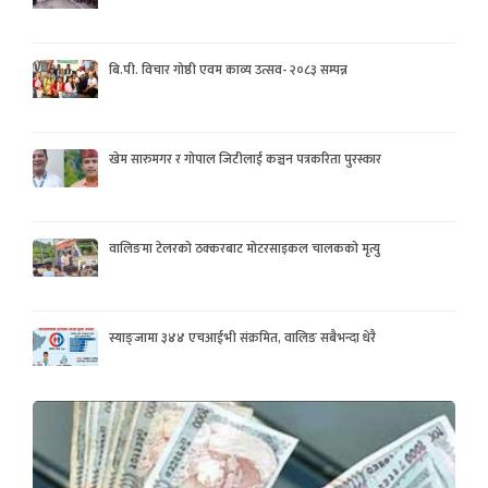
बि.पी. विचार गोष्ठी एवम काव्य उत्सव- २०८३ सम्पन्न
खेम सारुमगर र गोपाल जिटीलाई कञ्चन पत्रकरिता पुरस्कार
वालिङमा टेलरको ठक्करबाट मोटरसाइकल चालकको मृत्यु
स्याङ्जामा ३४४ एचआईभी संक्रमित, वालिङ सबैभन्दा धेरै