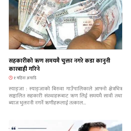
सहकारीको ऋण समयमै चुक्ता नगरे कडा कानुनी
कारबाही गरिने
१ महिना अगाडि
स्याङ्जा : स्याङ्जाको बिरुवा गाउँपालिकाले आफ्नो क्षेत्रभित्र
सञ्चालित सहकारी संस्थाहरूबाट ऋण लिई समयमै सावाँ तथा
ब्याज भुक्तानी नगर्ने ऋणीहरूलाई तत्काल…