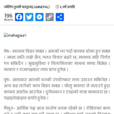
ज्योतिष तुलसी भारद्वाज(LGMNEPAL)
६ वर्ष अगाडि
Facebook
Twitter
Messenger
Copy
Share
196
Shares
Link
मेष– स्वास्थ्य विग्रन सक्छ । अरूको भर पर्दा काममा धोका हुन सक्छ
। समय त्यति राम्रो छैन, गलत विचार बढने छ, समयमा सहि निर्णय
गन सकिदैन । सुखसुविधा र विलासिताका साथमा समय बित्नेछ ।
सरकार र राज्यपक्षबाट लाभ प्राप्त हुनेछ ।
वृष– आमाबाट आएको धनको उपयोगबाट लाभ उठाउन सकिनेछ ।
अन्य बन्न लागेको काम बिग्रन सक्छ । घरेलु समस्या ले सताउने हुदा
काममा अवरोध आउनेछ । दुर्गमस्थान र टाढाको यात्रा सम्भावना छ ।
पढाइलेखाइमा प्रगति हुनेछ ।
मिथुन– आर्थिक पक्ष आज सन्तोष जनक रहेको छ । रोकिएका काम