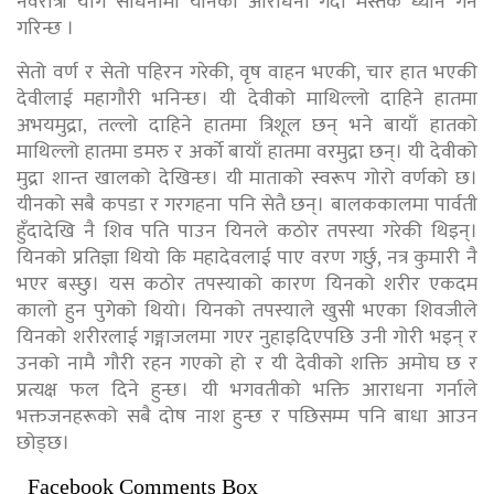
नवरात्री योग साधनामा यीनको आराधना गर्दा मस्तक ध्यान गर्ने
गरिन्छ ।
सेतो वर्ण र सेतो पहिरन गरेकी, वृष वाहन भएकी, चार हात भएकी
देवीलाई महागौरी भनिन्छ। यी देवीको माथिल्लो दाहिने हातमा
अभयमुद्रा, तल्लो दाहिने हातमा त्रिशूल छन् भने बायाँ हातको
माथिल्लो हातमा डमरु र अर्को बायाँ हातमा वरमुद्रा छन्। यी देवीको
मुद्रा शान्त खालको देखिन्छ। यी माताको स्वरूप गोरो वर्णको छ।
यीनको सबै कपडा र गरगहना पनि सेतै छन्। बालककालमा पार्वती
हुँदादेखि नै शिव पति पाउन यिनले कठोर तपस्या गरेकी थिइन्।
यिनको प्रतिज्ञा थियो कि महादेवलाई पाए वरण गर्छु, नत्र कुमारी नै
भएर बस्छु। यस कठोर तपस्याको कारण यिनको शरीर एकदम
कालो हुन पुगेको थियो। यिनको तपस्याले खुसी भएका शिवजीले
यिनको शरीरलाई गङ्गाजलमा गएर नुहाइदिएपछि उनी गोरी भइन् र
उनको नामै गौरी रहन गएको हो र यी देवीको शक्ति अमोघ छ र
प्रत्यक्ष फल दिने हुन्छ। यी भगवतीको भक्ति आराधना गर्नाले
भक्तजनहरूको सबै दोष नाश हुन्छ र पछिसम्म पनि बाधा आउन
छोड्छ।
Facebook Comments Box