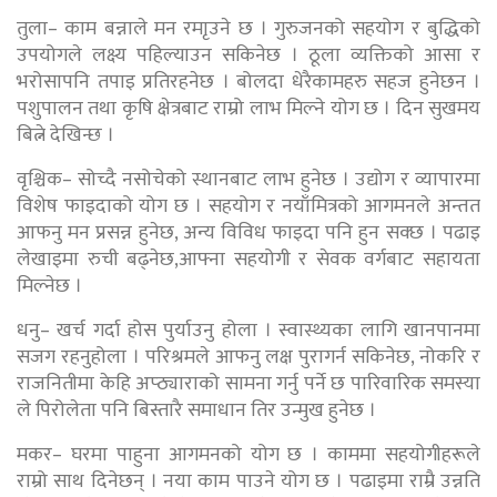
तुला– काम बन्नाले मन रमाृउने छ । गुरुजनको सहयोग र बुद्धिको
उपयोगले लक्ष्य पहिल्याउन सकिनेछ । ठूला व्यक्तिको आसा र
भरोसापनि तपाइ प्रतिरहनेछ । बोलदा धेरैकामहरु सहज हुनेछन ।
पशुपालन तथा कृषि क्षेत्रबाट राम्रो लाभ मिल्ने योग छ । दिन सुखमय
बित्ने देखिन्छ ।
वृश्चिक– सोच्दै नसोचेको स्थानबाट लाभ हुनेछ । उद्योग र व्यापारमा
विशेष फाइदाको योग छ । सहयोग र नयाँमित्रको आगमनले अन्तत
आफनु मन प्रसन्न हुनेछ, अन्य विविध फाइदा पनि हुन सक्छ । पढाइ
लेखाइमा रुची बढ्नेछ,आफ्ना सहयोगी र सेवक वर्गबाट सहायता
मिल्नेछ ।
धनु– खर्च गर्दा होस पुर्याउनु होला । स्वास्थ्यका लागि खानपानमा
सजग रहनुहोला । परिश्रमले आफनु लक्ष पुरागर्न सकिनेछ, नोकरि र
राजनितीमा केहि अप्ठ्याराको सामना गर्नु पर्ने छ पारिवारिक समस्या
ले पिरोलेता पनि बिस्तारै समाधान तिर उन्मुख हुनेछ ।
मकर– घरमा पाहुना आगमनको योग छ । काममा सहयोगीहरूले
राम्रो साथ दिनेछन् । नया काम पाउने योग छ । पढाइमा राम्रै उन्नति