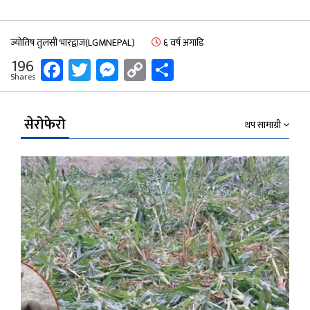
ज्योतिष तुलसी भारद्वाज(LGMNEPAL)
६ वर्ष अगाडि
Facebook
Twitter
Messenger
Copy
Share
196
Shares
Link
सेरोफेरो
थप सामाग्री