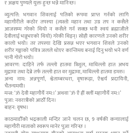
र अक्षय पुण्यले युक्त हुन्छ भन्ने मानिन्छ।
व्युत्पत्ति: भगवान शिवलाई पतिको रूपमा प्राप्त गर्नको लागि
महागौरीले कठोर तपस्या (त्यस्तो महान तथा उग्र तप न कसैले
आजसम्म गरेको थियो न कसैले गर्न सक्छ भनी स्वयं ब्रह्माजीले
देवीलाई भन्नुभएको थियो) गरेकी थिइन्। सोही कारणले उनको शरीर
कालो भयो। तर तपस्या देखि प्रसन्न भएर भगवान शिवले उनको
शरीर गङ्गाको पवित्र जलले धोएर कान्तिमय बनाई दिनु भयो भने वर्ण
पानी गोरो भयो।
आवरण: दाहिने तर्फ तल्लो हातमा त्रिशुल, माथिल्लो हात अभय
मुद्रामा तथा देब्रे तर्फ तल्लो हात वर मुद्रामा, माथिल्लो हातमा डमरु।
अन्य नाम: अन्नपूर्णा, श्वेताम्बरधरा, वृषारूढ़ा, ऐश्वर्य प्रदायिनी,
चैतन्यमयी।
मन्त्र: ‘ॐ देवी महागौर्ये नम:।’ अथवा ‘ॐ ऐं ह्रीं क्लीं महागौर्ये नम:।’
पुजा: नवरात्रीको आठौँ दिन।
बाहन: वृषभ।
काठमाडौँको भद्रकाली मन्दिर जाने चलन छ, 9 वर्षकी कन्यालाई
महागौरी माताको स्वरूप मानेर पूजा गरिन्छ ।