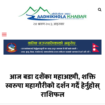
आँधीखोला खवर
मोफसलकै लोकप्रिय अनलाइन पत्रिका
आज बडा दशैंका महाअष्टमी, शक्ति
स्वरुपा महागौरीकाे दर्शन गर्दै हेर्नुहाेस्
राशिफल