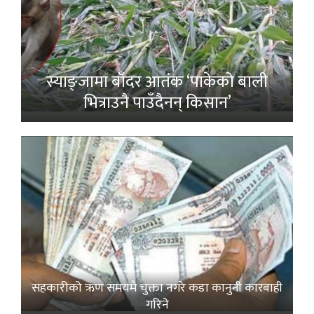
स्याङ्जामा बाँदर आतंक ‘पाकेको बाली
भित्राउनै पाउँदैनन् किसान’
सहकारीको ऋण समयमै चुक्ता नगरे कडा कानुनी कारबाही
गरिने