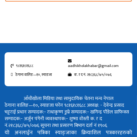
९८१६१८१६८८
aadhikholakhabar@gmail.com
ठेगाना वालिङ—१०, स्याङजा
क. र द नं. २१८३६८/७५/०७६
आँधीखोला मिडिया तथा सामुदायिक चेतना मन्च नेपाल
ठेगाना वालिङ—१०, स्याङजा फोन ९८१६१८१६८८
अध्यक्ष: - देवेन्द्र प्रसाद
भट्टराई
प्रधान सम्पादक:- राधाकृष्ण डुम्रे
सम्पादक:- खगिन्द्र पौडेल
ग्राफिक्स
सम्पादक:- अर्जुन पंगेनी
व्यवस्थापक:- शुष्मा वोस्ती
क. र द
नं.२१८३६८/७५/०७६
सूचना तथा प्रसारण बिभाग दर्ता नं १९०६
यो अनलाईन पत्रिका स्याङ्जाका क्रियाशिल पत्रकारहरुको