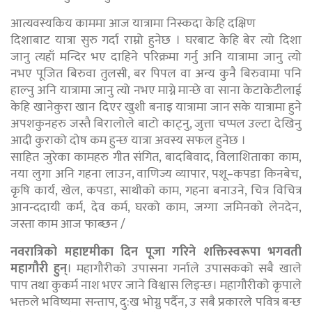
आत्यवस्यकिय काममा आज यात्रामा निस्कदा केहि दक्षिण
दिशाबाट यात्रा सुरु गर्दा राम्रो हुनेछ । घरबाट केहि बेर त्यो दिशा
जानु त्यहाँ मन्दिर भए दाहिने परिक्रमा गर्नु अनि यात्रामा जानु त्यो
नभए पूजित बिरुवा तुलसी, बर पिपल वा अन्य कुनै बिरुवामा पनि
हाल्नु अनि यात्रामा जानु त्यो नभए माग्ने मान्छे वा साना केटाकेटीलाई
केहि खानेकुरा खान दिएर खुशी बनाइ यात्रामा जान सके यात्रामा हुने
अपशकुनहरु जस्तै बिरालोले बाटो काट्नु, जुत्ता चप्पल उल्टा देखिनु
आदी कुराको दोष कम हुन्छ यात्रा अवस्य सफल हुनेछ ।
साहित जुरेका कामहरु गीत संगित, बादबिवाद, विलाशिताका काम,
नया लुगा अनि गहना लाउन, वाणिज्य व्यापार, पशू–कपडा किनबेच,
कृषि कार्य, खेल, कपडा, साथीको काम, गहना बनाउने, चित्र विचित्र
आनन्ददायी कर्म, देव कर्म, घरको काम, जग्गा जमिनको लेनदेन,
जस्ता काम आज फाब्छन /
नवरात्रिको महाष्टमीका दिन पूजा गरिने शक्तिस्वरूपा भगवती
महागौरी हुन्
। महागौरीको उपासना गर्नाले उपासकको सबै खाले
पाप तथा कुकर्म नाश भएर जाने विश्वास लिइन्छ। महागौरीको कृपाले
भक्तले भविष्यमा सन्ताप, दु:ख भोग्नु पर्दैन, उ सबै प्रकारले पवित्र बन्छ