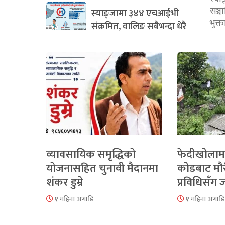
सञ्
स्याङ्जामा ३४४ एचआईभी
भुक्
संक्रमित, वालिङ सबैभन्दा धेरै
व्यावसायिक समृद्धिको
फेदीखोलाम
योजनासहित चुनावी मैदानमा
कोडबाट मौ
शंकर डुम्रे
प्रविधिसँग
१ महिना अगाडि
१ महिना अगाडि