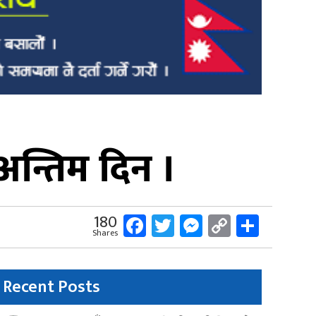
अन्तिम दिन ।
Facebook
Twitter
Messenger
Copy
Share
180
Shares
Link
Recent Posts