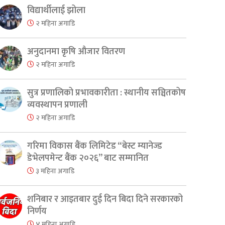
विद्यार्थीलाई झोला
२ महिना अगाडि
अनुदानमा कृषि औजार वितरण
२ महिना अगाडि
सुत्र प्रणालिको प्रभावकारीता : स्थानीय सञ्चितकोष
व्यवस्थापन प्रणाली
er
are
२ महिना अगाडि
गरिमा विकास बैंक लिमिटेड “बेस्ट म्यानेज्ड
डेभेलपमेन्ट बैंक २०२६” बाट सम्मानित
३ महिना अगाडि
शनिबार र आइतबार दुई दिन बिदा दिने सरकारको
निर्णय
४ महिना अगाडि