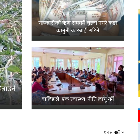
सहकारीको ऋण समयमै चुक्ता नगरे कडा
कानुनी कारबाही गरिने
्राउनै
वालिङले ‘एक स्वास्थ्य’ नीति लागू गर्ने
थप सामाग्री