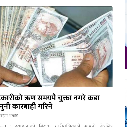
कारीको ऋण समयमै चुक्ता नगरे कडा
नुनी कारबाही गरिने
महिना अगाडि
ङ्जा : स्याङ्जाको बिरुवा गाउँपालिकाले आफ्नो क्षेत्रभित्र