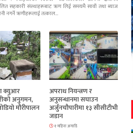
चालित सहकारी संस्थाहरूबाट ऋण लिई समयमै सावाँ तथा ब्याज
तानी नगर्ने ऋणीहरूलाई तत्काल…
ा क्युआर
अपराध नियन्त्रण र
रीको अनुगमन,
अनुसन्धानमा सघाउन
 जोडियो मौरीपालन
अर्जुनचौपारीमा १३ सीसीटीभी
जडान
१ महिना अगाडि