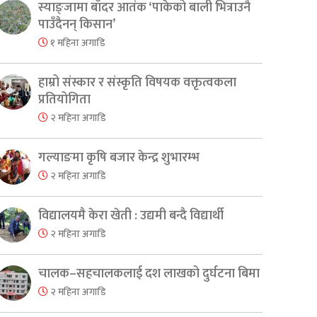
स्याङ्जामा बाँदर आतंक ‘पाकेको बाली भित्राउनै
पाउँदैनन् किसान’
१ महिना अगाडि
हाम्रो संस्कार र संस्कृति विषयक वक्तृत्वकला
प्रतियोगिता
२ महिना अगाडि
गल्याङमा कृषि बजार केन्द्र शुभारम्भ
२ महिना अगाडि
विद्यालयमै केरा खेती : उद्यमी बन्दै विद्यार्थी
२ महिना अगाडि
चालक–सहचालकलाई दश लाखको दुर्घटना बिमा
२ महिना अगाडि