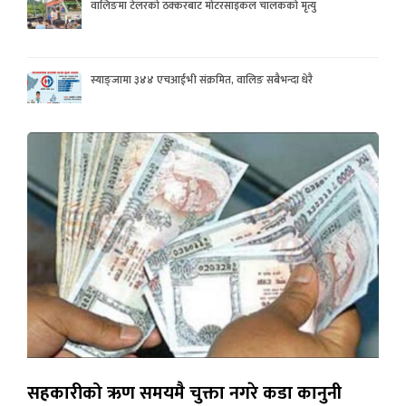
वालिङमा टेलरको ठक्करबाट मोटरसाइकल चालकको मृत्यु
स्याङ्जामा ३४४ एचआईभी संक्रमित, वालिङ सबैभन्दा धेरै
सहकारीको ऋण समयमै चुक्ता नगरे कडा कानुनी