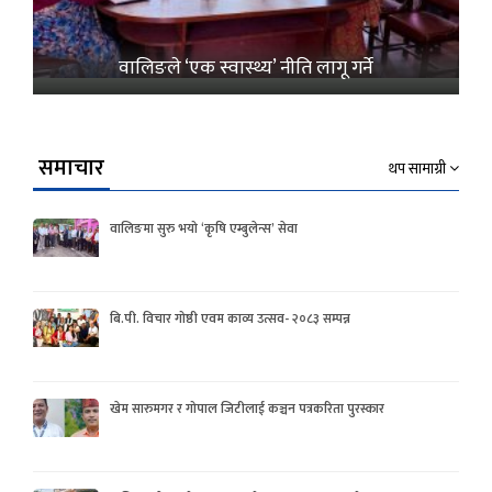
वालिङले ‘एक स्वास्थ्य’ नीति लागू गर्ने
समाचार
थप सामाग्री
वालिङमा सुरु भयो ‘कृषि एम्बुलेन्स’ सेवा
बि.पी. विचार गोष्ठी एवम काव्य उत्सव- २०८३ सम्पन्न
खेम सारुमगर र गोपाल जिटीलाई कञ्चन पत्रकरिता पुरस्कार