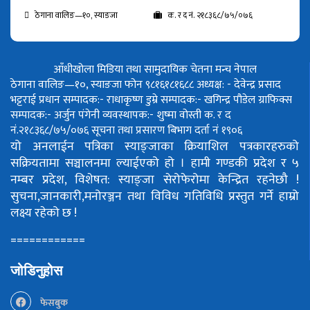
ठेगाना वालिङ—१०, स्याङजा
क. र द नं. २१८३६८/७५/०७६
आँधीखोला मिडिया तथा सामुदायिक चेतना मन्च नेपाल
ठेगाना वालिङ—१०, स्याङजा फोन ९८१६१८१६८८
अध्यक्ष: - देवेन्द्र प्रसाद
भट्टराई
प्रधान सम्पादक:- राधाकृष्ण डुम्रे
सम्पादक:- खगिन्द्र पौडेल
ग्राफिक्स
सम्पादक:- अर्जुन पंगेनी
व्यवस्थापक:- शुष्मा वोस्ती
क. र द
नं.२१८३६८/७५/०७६
सूचना तथा प्रसारण बिभाग दर्ता नं १९०६
यो अनलाईन पत्रिका स्याङ्जाका क्रियाशिल पत्रकारहरुको
सक्रियतामा सञ्चालनमा ल्याईएको हो ।
हामी गण्डकी प्रदेश र ५
नम्बर प्रदेश, विशेषत: स्याङ्जा सेरोफेरोमा केन्द्रित रहनेछौ !
सुचना,जानकारी,मनोरञ्जन तथा विविध गतिविधि प्रस्तुत गर्ने हाम्रो
लक्ष्य रहेको छ !
============
जोडिनुहोस
फेसबुक