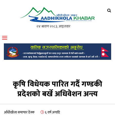
आँधीखोला खवर
मोफसलकै लोकप्रिय अनलाइन पत्रिका
कृषि विधेयक पारित गर्दै गण्डकी
प्रदेशको बर्खे अधिवेशन अन्त्य
आँधीखोला समाचार डेस्क
६ वर्ष अगाडि