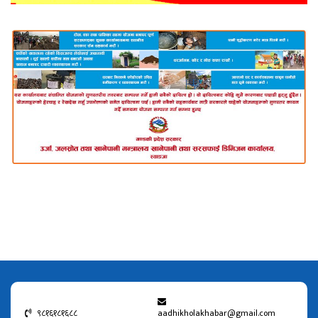
९८१६१८१६८८
aadhikholakhabar@gmail.com