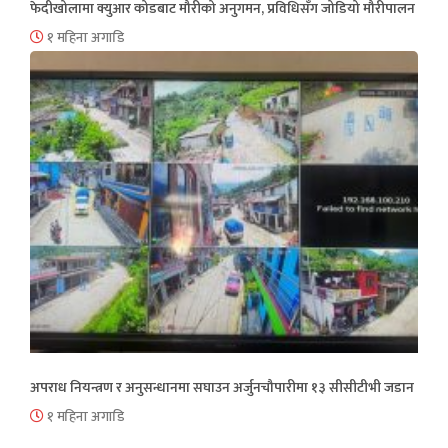
फेदीखोलामा क्युआर कोडबाट मौरीको अनुगमन, प्रविधिसँग जोडियो मौरीपालन
१ महिना अगाडि
अपराध नियन्त्रण र अनुसन्धानमा सघाउन अर्जुनचौपारीमा १३ सीसीटीभी जडान
१ महिना अगाडि