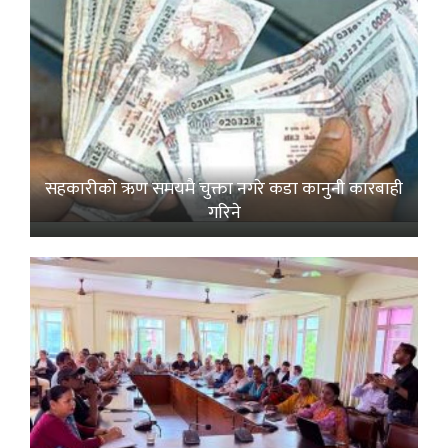
सहकारीको ऋण समयमै चुक्ता नगरे कडा कानुनी कारबाही
गरिने