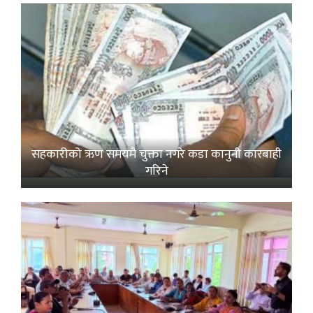
सहकारीको ऋण समयमै चुक्ता नगरे कडा कानुनी कारबाही
गरिने