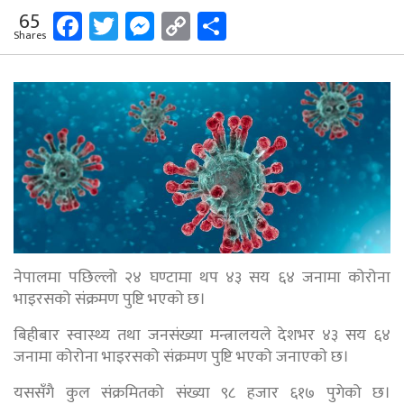
Facebook
Twitter
Messenger
Copy
Share
65
Shares
Link
नेपालमा पछिल्लो २४ घण्टामा थप ४३ सय ६४ जनामा कोरोना
भाइरसको संक्रमण पुष्टि भएको छ।
बिहीबार स्वास्थ्य तथा जनसंख्या मन्त्रालयले देशभर ४३ सय ६४
जनामा कोरोना भाइरसको संक्रमण पुष्टि भएको जनाएकाे छ।
यससँगै कुल संक्रमितको संख्या ९८ हजार ६१७ पुगेको छ।