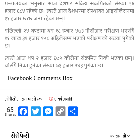
मन्त्रालयका अनुसार आज देशभर सक्रिय संक्रमितको संख्या २६
हजार ६८४ रहेको छ। त्यस्तै आज देशभरमा संस्थागत आइसोलेसनमा
११ हजार ७१७ जना रहेका छन्।
पछिल्लो २४ घण्टामा थप १८ हजार ४७३ पीसीआर परीक्षण भएसँगै
११ लाख ३१ हजार ९५८ अहिलेसम्म भएको परीक्षणको संख्या पुगेको
छ।
त्यस्तै आज थप २ हजार ६७५ कोरोना संक्रमित निको भएका छन्।
योसँगै निको हुनेको संख्या ७१ हजार ३४३ पुगेको छ।
Facebook Comments Box
आँधीखोला समाचार डेस्क
६ वर्ष अगाडि
Facebook
Twitter
Messenger
Copy
Share
65
Shares
Link
सेरोफेरो
थप सामाग्री