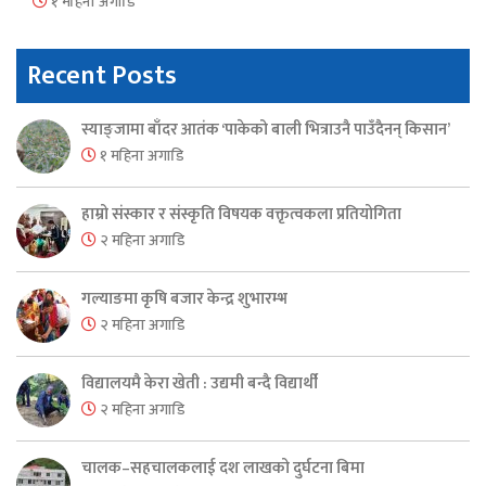
१ महिना अगाडि
Recent Posts
स्याङ्जामा बाँदर आतंक ‘पाकेको बाली भित्राउनै पाउँदैनन् किसान’
१ महिना अगाडि
हाम्रो संस्कार र संस्कृति विषयक वक्तृत्वकला प्रतियोगिता
२ महिना अगाडि
गल्याङमा कृषि बजार केन्द्र शुभारम्भ
२ महिना अगाडि
विद्यालयमै केरा खेती : उद्यमी बन्दै विद्यार्थी
२ महिना अगाडि
चालक–सहचालकलाई दश लाखको दुर्घटना बिमा