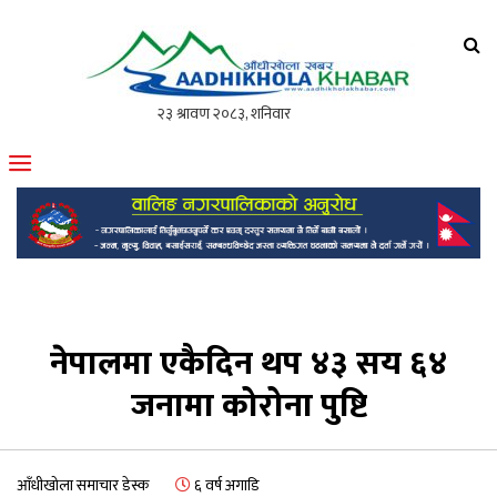
आँधीखोला खवर
मोफसलकै लोकप्रिय अनलाइन पत्रिका
नेपालमा एकैदिन थप ४३ सय ६४
जनामा कोरोना पुष्टि
आँधीखोला समाचार डेस्क
६ वर्ष अगाडि