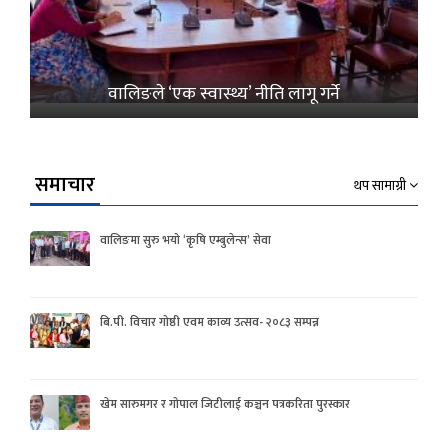
वालिङले ‘एक स्वास्थ्य’ नीति लागू गर्ने
समाचार
थप सामाग्री
वालिङमा सुरु भयो ‘कृषि एम्बुलेन्स’ सेवा
बि.पी. विचार गोष्ठी एवम काव्य उत्सव- २०८३ सम्पन्न
खेम सारुमगर र गोपाल जिटीलाई कञ्चन पत्रकरिता पुरस्कार