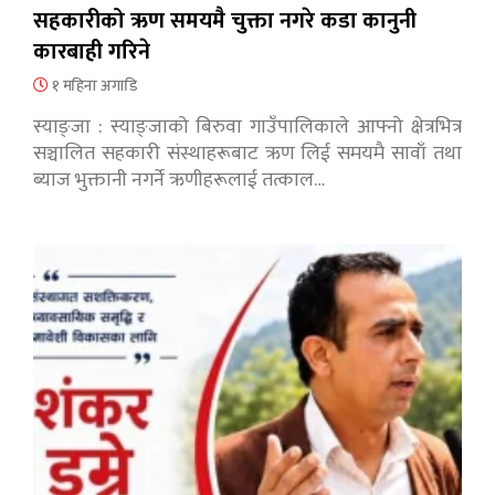
सहकारीको ऋण समयमै चुक्ता नगरे कडा कानुनी
कारबाही गरिने
१ महिना अगाडि
स्याङ्जा : स्याङ्जाको बिरुवा गाउँपालिकाले आफ्नो क्षेत्रभित्र
सञ्चालित सहकारी संस्थाहरूबाट ऋण लिई समयमै सावाँ तथा
ब्याज भुक्तानी नगर्ने ऋणीहरूलाई तत्काल…