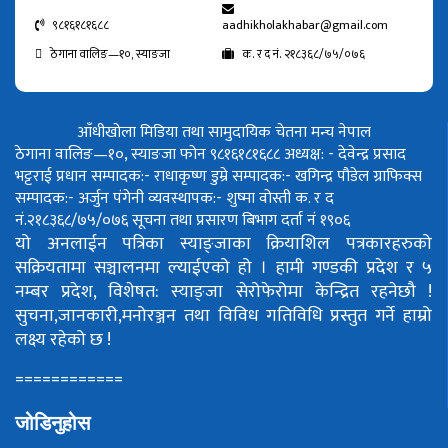
९८१६१८१६८८
aadhikholakhabar@gmail.com
ठेगाना वालिङ—१०, स्याङजा
क. र द नं. २१८३६८/७५/०७६
आँधीखोला मिडिया तथा सामुदायिक चेतना मन्च नेपाल
ठेगाना वालिङ—१०, स्याङजा फोन ९८१६१८१६८८
अध्यक्ष: - देवेन्द्र प्रसाद
भट्टराई
प्रधान सम्पादक:- राधाकृष्ण डुम्रे
सम्पादक:- खगिन्द्र पौडेल
ग्राफिक्स
सम्पादक:- अर्जुन पंगेनी
व्यवस्थापक:- शुष्मा वोस्ती
क. र द
नं.२१८३६८/७५/०७६
सूचना तथा प्रसारण बिभाग दर्ता नं १९०६
यो अनलाईन पत्रिका स्याङ्जाका क्रियाशिल पत्रकारहरुको
सक्रियतामा सञ्चालनमा ल्याईएको हो ।
हामी गण्डकी प्रदेश र ५
नम्बर प्रदेश, विशेषत: स्याङ्जा सेरोफेरोमा केन्द्रित रहनेछौ !
सुचना,जानकारी,मनोरञ्जन तथा विविध गतिविधि प्रस्तुत गर्ने हाम्रो
लक्ष्य रहेको छ !
============
जोडिनुहोस