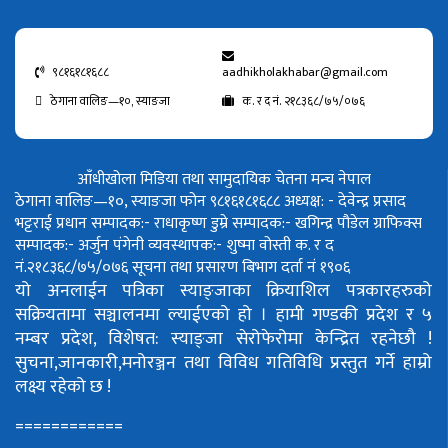
९८१६१८१६८८
aadhikholakhabar@gmail.com
ठेगाना वालिङ—१०, स्याङजा
क. र द नं. २१८३६८/७५/०७६
आँधीखोला मिडिया तथा सामुदायिक चेतना मन्च नेपाल
ठेगाना वालिङ—१०, स्याङजा फोन ९८१६१८१६८८
अध्यक्ष: - देवेन्द्र प्रसाद
भट्टराई
प्रधान सम्पादक:- राधाकृष्ण डुम्रे
सम्पादक:- खगिन्द्र पौडेल
ग्राफिक्स
सम्पादक:- अर्जुन पंगेनी
व्यवस्थापक:- शुष्मा वोस्ती
क. र द
नं.२१८३६८/७५/०७६
सूचना तथा प्रसारण बिभाग दर्ता नं १९०६
यो अनलाईन पत्रिका स्याङ्जाका क्रियाशिल पत्रकारहरुको
सक्रियतामा सञ्चालनमा ल्याईएको हो ।
हामी गण्डकी प्रदेश र ५
नम्बर प्रदेश, विशेषत: स्याङ्जा सेरोफेरोमा केन्द्रित रहनेछौ !
सुचना,जानकारी,मनोरञ्जन तथा विविध गतिविधि प्रस्तुत गर्ने हाम्रो
लक्ष्य रहेको छ !
============