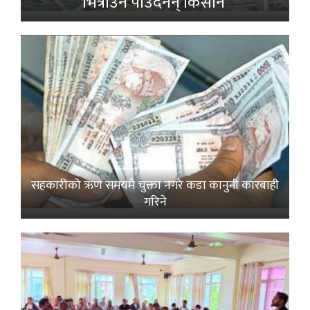
भित्राउनै पाउँदैनन् किसान’
सहकारीको ऋण समयमै चुक्ता नगरे कडा कानुनी कारबाही
गरिने