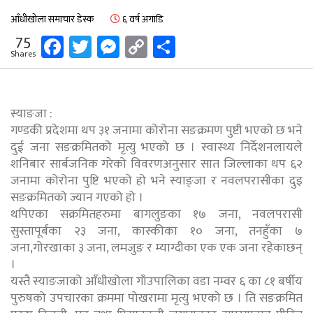
आँधीखोला समाचार डेस्क
६ वर्ष अगाडि
Facebook
Twitter
Messenger
Copy
Share
75
Shares
Link
स्याङजा :
गण्डकी प्रदेशमा थप ३१ जनामा कोरोना सङक्रमण पुष्टी भएको छ भने
दुई जना सङक्रमितको मृत्यु भएको छ । स्वास्थ्य निर्देशनलायले
शनिबार सार्बजनिक गरेको विवरणअनुसार सात जिल्लाका थप ६२
जनामा कोरोना पुष्टि भएको हो भने स्याङ्जा र नवलपरासीका दुइ
सङक्रमितको ज्यान गएको हो ।
थपिएका सक्रमितहरुमा बागलुङका १७ जना, नवलपरासी
सुस्तापूर्बका २३ जना, कास्कीका १० जना, तनहुँका ७
जना,गोरखाका ३ जना, लमजुङ र म्याग्दीका एक एक जना रहेकाछन्
।
यस्तै स्याङजाको आँधीखोला गाँउपालिका वडा नम्वर ६ का ८१ बर्षीय
पुरुषको उपचारका क्रममा पोखरामा मृत्यु भएको छ । ति सङक्रमित