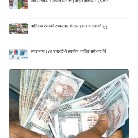
खेम सारुमगर र गोपाल जिटीलाई कञ्चन पत्रकरिता पुरस्कार
वालिङमा टेलरको ठक्करबाट मोटरसाइकल चालकको मृत्यु
स्याङ्जामा ३४४ एचआईभी संक्रमित, वालिङ सबैभन्दा धेरै