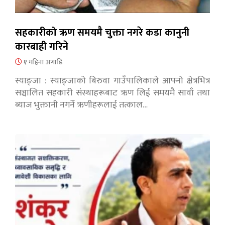
सहकारीको ऋण समयमै चुक्ता नगरे कडा कानुनी
कारबाही गरिने
१ महिना अगाडि
स्याङ्जा : स्याङ्जाको बिरुवा गाउँपालिकाले आफ्नो क्षेत्रभित्र
सञ्चालित सहकारी संस्थाहरूबाट ऋण लिई समयमै सावाँ तथा
ब्याज भुक्तानी नगर्ने ऋणीहरूलाई तत्काल…