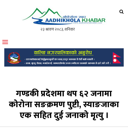
आँधीखोला खवर
मोफसलकै लोकप्रिय अनलाइन पत्रिका
गण्डकी प्रदेशमा थप ६२ जनामा
कोरोना सङक्रमण पुष्टी, स्याङजाका
एक सहित दुई जनाको मृत्यु ।