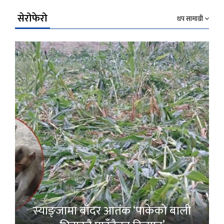
सेरोफेरो
थप सामाग्री
स्याङ्जामा बाँदर आतंक ‘पाकेको बाली