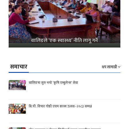
वालिङले ‘एक स्वास्थ्य’ नीति लागू गर्ने
समाचार
थप सामाग्री
वालिङमा सुरु भयो ‘कृषि एम्बुलेन्स’ सेवा
बि.पी. विचार गोष्ठी एवम काव्य उत्सव- २०८३ सम्पन्न