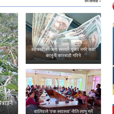
थप सामाग्री
सहकारीको ऋण समयमै चुक्ता नगरे कडा
कानुनी कारबाही गरिने
्राउनै
वालिङले ‘एक स्वास्थ्य’ नीति लागू गर्ने