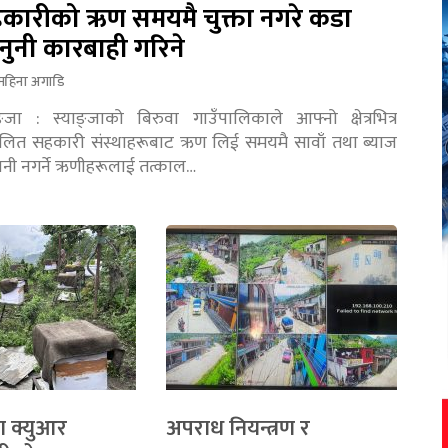
कारीको ऋण समयमै चुक्ता नगरे कडा
नुनी कारबाही गरिने
महिना अगाडि
ङ्जा : स्याङ्जाको बिरुवा गाउँपालिकाले आफ्नो क्षेत्रभित्र
चालित सहकारी संस्थाहरूबाट ऋण लिई समयमै सावाँ तथा ब्याज
तानी नगर्ने ऋणीहरूलाई तत्काल…
ा क्युआर
अपराध नियन्त्रण र