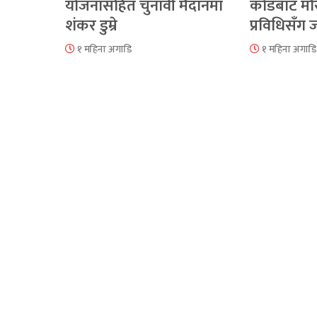
योजनासहित चुनावी मैदानमा
कोडबाट मौ
शंकर डुम्रे
प्रविधिसँग
१ महिना अगाडि
१ महिना अगाडि