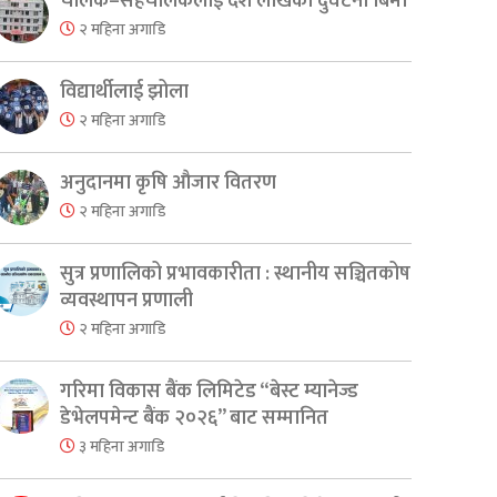
चालक–सहचालकलाई दश लाखको दुर्घटना बिमा
२ महिना अगाडि
विद्यार्थीलाई झोला
२ महिना अगाडि
अनुदानमा कृषि औजार वितरण
२ महिना अगाडि
सुत्र प्रणालिको प्रभावकारीता : स्थानीय सञ्चितकोष
व्यवस्थापन प्रणाली
२ महिना अगाडि
गरिमा विकास बैंक लिमिटेड “बेस्ट म्यानेज्ड
er
are
डेभेलपमेन्ट बैंक २०२६” बाट सम्मानित
३ महिना अगाडि