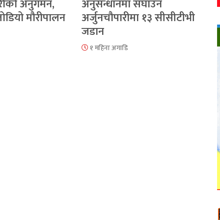
रीको अनुगमन,
अनुसन्धानमा सघाउन
 जोडियो मौरीपालन
अर्जुनचौपारीमा १३ सीसीटीभी
जडान
१ महिना अगाडि