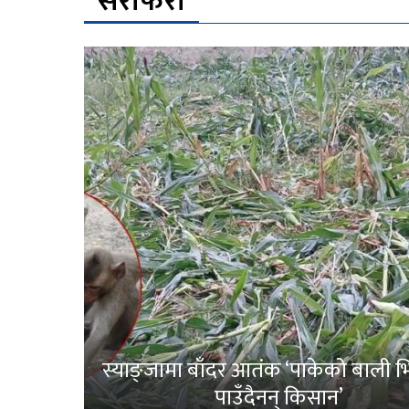
सेरोफेरो
स्याङ्जामा बाँदर आतंक ‘पाकेको बाली भित
पाउँदैनन् किसान’