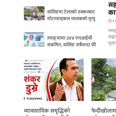
सह
का
वालिङमा टेलरको ठक्करबाट
मोटरसाइकल चालकको मृत्यु
१ 
स्या
सञ्
स्याङ्जामा ३४४ एचआईभी
भुक्
संक्रमित, वालिङ सबैभन्दा धेरै
व्यावसायिक समृद्धिको
फेदीखोलाम