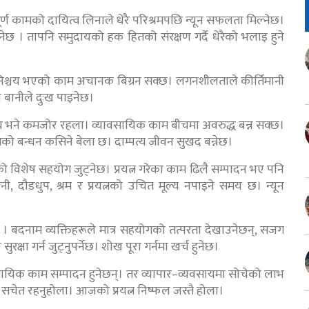
र्ण कामको दायित्व लिनाले धेरै परिश्रमपछि न्यून सफलता मिल्नेछ।
 रहनेछ । तापनि समुदायको हक हितको संरक्षण गर्दै धेरैको भलाइ हुने
े निश्चय भएको काम अचानक बिग्रन सक्छ। लगनशीलताले कीर्तिमानी
 बानीले दुःख पाइनेछ।
थ्य भने कमजोर रहला। व्यावसायिक काम बीचमा अवरुद्ध बन्न सक्छ।
्रेमको बन्धन कसिने बेला छ। दाम्पत्य जीवन सुखद बन्नेछ।
विशेष सहयोग जुट्नेछ। प्रयत्न गरेका काम ढिलै सम्पादन भए पनि
ी, दौडधुप, श्रम र प्रयत्नको उचित मूल्य नपाइने समय छ। न्यून
ेछ । बदनाम व्यक्तिहरूले मात्र सहयोगको तत्परता देखाउनेछन्, सजग
 गर्न जुट्नुपर्नेछ। शोख पूरा गर्नमा खर्च हुनेछ।
ावसायिक काम सम्पादन हुनेछन्। तर व्यापार–व्यवसायमा सोचेको लाभ
सचेत रहनुहोला। आजको प्रयत्न निष्फल जस्तै होला।