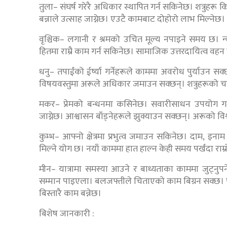
तुला– संघर्ष गरेरै अधिकार स्थापित गर्न सकिनेछ। शत्रुहरू 
बन्नाले उत्साह जाग्नेछ। एउटै कामबाट दोहोरो लाभ मिल्नेछ।
वृश्चिक– लगानी र श्रमको उचित मूल्य नपाइने समय छ। न्
हितमा राम्रै काम गर्न सकिनेछ। सामाजिक उत्तरदायित्व वहन गर
धनु– तपाईंको ईर्ष्या गर्नेहरूले काममा अवरोध पुर्याउन 
विषयवस्तुमा अरूले अधिकार जमाउन सक्छन्। शत्रुहरूको च
मकर– प्रेमको बन्धनमा कसिनेछ। सवारीसाधन उपयोग गर्
जाग्नेछ। आश्वासन बाँड्नेहरूले झुक्याउन सक्छन्। अरूको विश
कुम्भ– आफ्नो क्षेत्रमा प्रभुत्व जमाउन सकिनेछ। दाम, इनाम 
मिल्ने योग छ। नयाँ काममा हात हाल्न केही समय पर्खंदा र
मीन– यात्रामा समस्या आउने र बाध्यताका काममा जुट्नुपर्
सम्मान पाइएला। बलजफ्तीले चिताएको काम बिग्रन सक्छ। पुरा
बिस्तारै काम बन्नेछ।
बिशेष जानकारी :