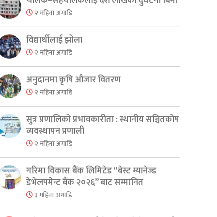
चालक–सहचालकलाई दश लाखको दुर्घटना बिमा
२ महिना अगाडि
विद्यार्थीलाई झोला
२ महिना अगाडि
अनुदानमा कृषि औजार वितरण
२ महिना अगाडि
सुत्र प्रणालिको प्रभावकारीता : स्थानीय सञ्चितकोष
व्यवस्थापन प्रणाली
२ महिना अगाडि
गरिमा विकास बैंक लिमिटेड “बेस्ट म्यानेज्ड
डेभेलपमेन्ट बैंक २०२६” बाट सम्मानित
३ महिना अगाडि