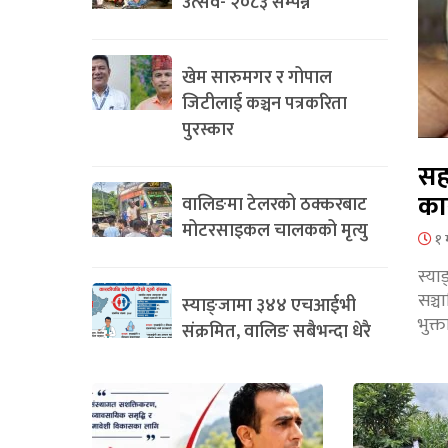
उत्सव- २०८३ सम्पन्न
खेम सारुमगर र गोपाल
जिटीलाई कञ्चन पत्रकरिता
पुरस्कार
सह
का
वालिङमा टेलरको ठक्करबाट
मोटरसाइकल चालकको मृत्यु
१ 
स्या
सञ्
स्याङ्जामा ३४४ एचआईभी
भुक्
संक्रमित, वालिङ सबैभन्दा धेरै