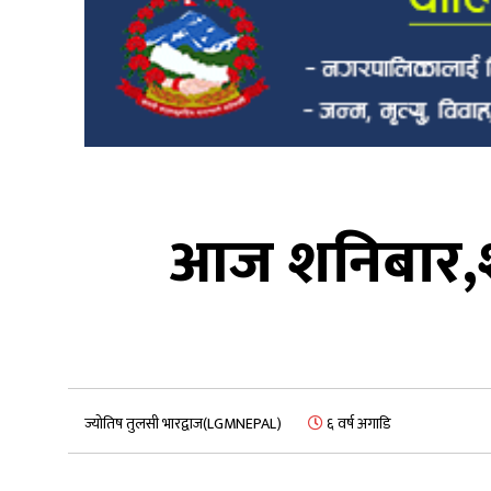
आज शनिबार,शनि
ज्योतिष तुलसी भारद्वाज(LGMNEPAL)
६ वर्ष अगाडि