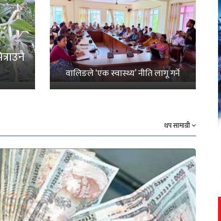
्राउनै
वालिङले ‘एक स्वास्थ्य’ नीति लागू गर्ने
थप सामाग्री