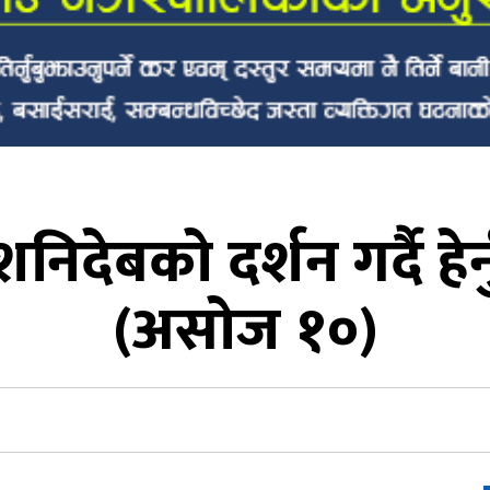
देबको दर्शन गर्दै हेर
(असोज १०)