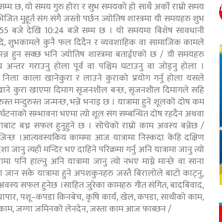
 सम्म छ, यो समय गुरु होरा र सुभ समयको हो साथै अर्को राम्रो समय
ित मुहूर्त संग संगै जस्तो पर्छन ज्योतिष शास्त्रमा यी समयहरु शुभ
08:55 बजे देखि 10:24 बजे सम्म छ । यो समयमा बिशेष सावधानी
दि, शुभकामले कुनै फल दिदैन र व्यवशाहिक वा सामाजिक कामले
्पन्न हुन सक्छ भनि ज्योतिष शास्त्रमा बताईएको छ / य़ी समयहरु
न्तर गराउनु होला पूर्व वा पश्चिम घटाउनु वा जोड्नु होला ।
 निला काला खानेकुरा र लाउने कुराको प्रयोग गर्नु होला यसले
खाने कुरा खाएमा दिमाग सृजनशील बन्छ, सृजनशील दिमागले सहि
ुस्त मन्दुरुस्त जन्मन्छ, भन्ने भनाइ छ । यात्रामा हुने शूलको दोष कम
 दुर्घटनाको सम्भावना भएमा त्यो शूल संग सम्बन्धित दोष रहदैन अथवा
बाट बच्न सफल हुनुहुने छ । सोचेको राम्रो काम अवस्य बन्नेछ /
िन्छ ।आत्यवस्यकिय काममा आज यात्रामा निस्कदा केहि दक्षिण
िशा जानु त्यहाँ मन्दिर भए दाहिने परिक्रमा गर्नु अनि यात्रामा जानु त्यो
 पनि हाल्नु अनि यात्रामा जानु त्यो नभए माग्ने मान्छे वा साना
 जान सके यात्रामा हुने अपशकुनहरु जस्तै बिरालोले बाटो काट्नु,
्रा अवस्य सफल हुनेछ ।साहित जुरेका कामहरु गीत संगित, बादबिवाद,
ापार, पशू–कपडा किनबेच, कृषि कार्य, खेल, कपडा, साथीको काम,
रको काम, जग्गा जमिनको लेनदेन, जस्ता काम आज फाब्छन /