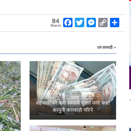
Facebook
Twitter
Messeng
Copy
Sh
84
Shares
Link
थप सामाग्री
सहकारीको ऋण समयमै चुक्ता नगरे कडा
कानुनी कारबाही गरिने