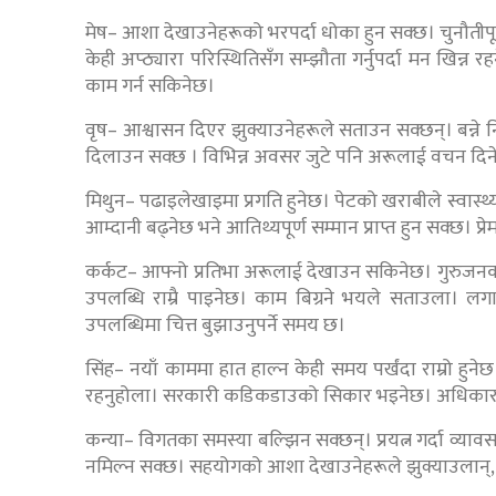
मेष– आशा देखाउनेहरूको भरपर्दा धोका हुन सक्छ। चुनौतीपू
केही अप्ठ्यारा परिस्थितिसँग सम्झौता गर्नुपर्दा मन खिन्न
काम गर्न सकिनेछ।
वृष– आश्वासन दिएर झुक्याउनेहरूले सताउन सक्छन्। बन्न
दिलाउन सक्छ । विभिन्न अवसर जुटे पनि अरूलाई वचन दिने
मिथुन– पढाइलेखाइमा प्रगति हुनेछ। पेटको खराबीले स्वास्
आम्दानी बढ्नेछ भने आतिथ्यपूर्ण सम्मान प्राप्त हुन सक्छ। प
कर्कट– आफ्नो प्रतिभा अरूलाई देखाउन सकिनेछ। गुरुजनको 
उपलब्धि राम्रै पाइनेछ। काम बिग्रने भयले सताउला। लगान
उपलब्धिमा चित्त बुझाउनुपर्ने समय छ।
सिंह– नयाँ काममा हात हाल्न केही समय पर्खंदा राम्रो हुन
रहनुहोला। सरकारी कडिकडाउको सिकार भइनेछ। अधिकार सुरक्षा
कन्या– विगतका समस्या बल्झिन सक्छन्। प्रयत्न गर्दा व्य
नमिल्न सक्छ। सहयोगको आशा देखाउनेहरूले झुक्याउलान्, 