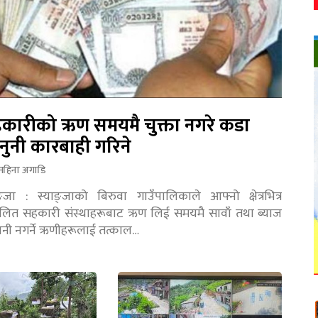
कारीको ऋण समयमै चुक्ता नगरे कडा
नुनी कारबाही गरिने
महिना अगाडि
ङ्जा : स्याङ्जाको बिरुवा गाउँपालिकाले आफ्नो क्षेत्रभित्र
चालित सहकारी संस्थाहरूबाट ऋण लिई समयमै सावाँ तथा ब्याज
तानी नगर्ने ऋणीहरूलाई तत्काल…