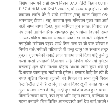
बिशेष काम गर्ने राम्रो समय बिहान 07:31 देखि बिहान 08:11
11:57 देखि दिउसो 12:45 सम्म छ, यो समय चन्द्र होरा र अभिज
कामका लागि धेरै नै राम्रो मानिन्छ /राहु काल बिहान 
अपनाउनु होला । राहु कालमा सुरु गरिएका पूजा पाठ आ
पछी सम्म बाधा दिन्छ, मुद्दा मामिला हुन सक्छ, विवाद उत
नेपालको आधिकारिक समयहरु हुन् पात्रोमा दिएको समय अ
आत्यवस्यकिय काममा यात्रामा जादा वा गर्भवती महिलाले
तपाईंको मनोबल बढ्छ साथै तिल मास वा यी बाट बनेका 
निर्णय गर्छ, गर्भवती महिलाले यी वस्तु खानु भए सन्तान तन्दुर
हुन्छ । शूल भनेको तपाई आज यात्रामा जाने दिशा पट्टि कुनै
कसो कसो तपाइको दिमागले सहि निर्णय गरेर त्यो दुर्घटना
यसलाई शुल दोष नाशक दोहाद अथवा खाने कुरा भन्ने बुज
दिशाबाट यात्रा सुरु गर्दा राम्रो हुनेछ । घरबाट केहि बेर त्यो द
नभए पूजित बिरुवा तुलसी, बर पिपल वा अन्य कुनै बिरुवामा
केटाकेटीलाई केहि खानेकुरा खान दिएर खुशी बनाइ यात्रामा
जुत्ता चप्पल उल्टा देखिनु आदी कुराको दोष कम हुन्छ यात
विलाशिताका काम, नया लुगा अनि गहना लाउन, वाणिज्य व्य
गहना बनाउने, चित्र विचित्र आनन्ददायी कर्म, देव कर्म, घ