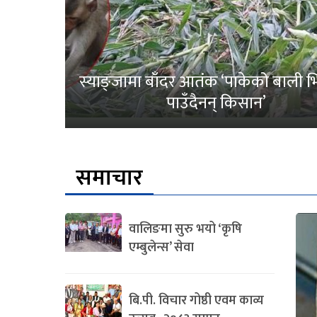
स्याङ्जामा बाँदर आतंक ‘पाकेको बाली भित
पाउँदैनन् किसान’
समाचार
वालिङमा सुरु भयो ‘कृषि
एम्बुलेन्स’ सेवा
बि.पी. विचार गोष्ठी एवम काव्य