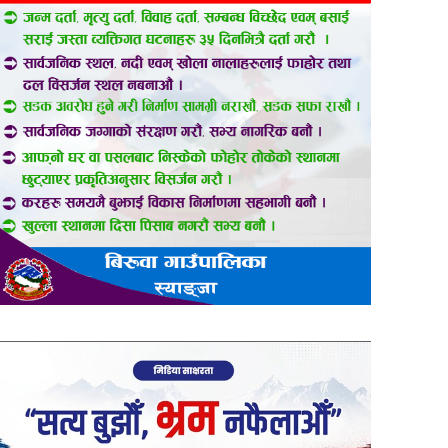
er
are