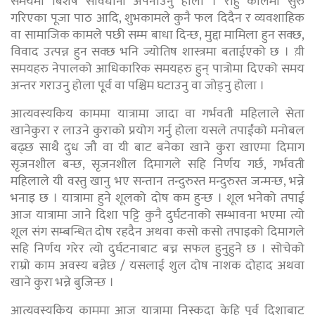
समयमा बिशेष सावधानी अपनाउनु होला । राहु कालमा सुरु
गरिएका पूजा पाठ आदि, शुभकामले कुनै फल दिदैन र व्यवशाहिक
वा सामाजिक कामले पछी सम्म बाधा दिन्छ, मुद्दा मामिला हुन सक्छ,
विवाद उत्पन्न हुन सक्छ भनि ज्योतिष शास्त्रमा बताईएको छ । य़ी
समयहरु नेपालको आधिकारिक समयहरु हुन् पात्रोमा दिएको समय
अन्तर गराउनु होला पूर्व वा पश्चिम घटाउनु वा जोड्नु होला ।
आत्यवस्यकिय काममा यात्रामा जादा वा गर्भवती महिलाले सेता
खानेकुरा र लाउने कुराको प्रयोग गर्नु होला यसले तपाईंको मनोबल
बढ्छ साथै दुध जौ वा यी बाट बनेका खाने कुरा खाएमा दिमाग
सृजनशील बन्छ, सृजनशील दिमागले सहि निर्णय गर्छ, गर्भवती
महिलाले यी वस्तु खानु भए सन्तान तन्दुरुस्त मन्दुरुस्त जन्मन्छ, भन्ने
भनाइ छ । यात्रामा हुने शूलको दोष कम हुन्छ । शूल भनेको तपाई
आज यात्रामा जाने दिशा पट्टि कुनै दुर्घटनाको सम्भावना भएमा त्यो
शूल संग सम्बन्धित दोष रहदैन अथवा कसो कसो तपाइको दिमागले
सहि निर्णय गरेर त्यो दुर्घटनाबाट बच्न सफल हुनुहुने छ । सोचेको
राम्रो काम अवस्य बन्नेछ / यसलाई शुल दोष नाशक दोहाद अथवा
खाने कुरा भन्ने बुजिन्छ ।
आत्यवस्यकिय काममा आज यात्रामा निस्कदा केहि पूर्व दिशाबाट