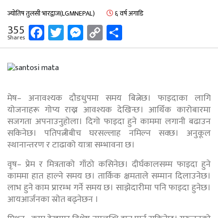
ज्योतिष तुलसी भारद्वाज(LGMNEPAL)
६ वर्ष अगाडि
Facebook
Twitter
Messenger
Copy
Share
355
Shares
Link
मेष– अनावश्यक दौडधुपमा समय बित्नेछ। फाइदाका लागि
योजनाहरू गोप्य राख्न आवश्यक देखिन्छ। आर्थिक कारोबारमा
सजगता अपनाउनुहोला। दिगो फाइदा हुने काममा लगानी बढाउन
सकिनेछ। पतिपत्नीबीच घरसल्लाह नमिल्न सक्छ। अनुकूल
स्थानान्तरण र टाढाको यात्रा सम्भावना छ।
वृष– प्रेम र मित्रताको गाँठो कसिनेछ। दीर्घकालसम्म फाइदा हुने
काममा हात हाल्ने समय छ। तार्किक क्षमताले सम्मान दिलाउनेछ।
लाभ हुने काम प्रारम्भ गर्ने समय छ। साझेदारीमा पनि फाइदा हुनेछ।
आयआर्जनका स्रोत बढ्नेछन ।