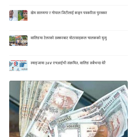
खेम सारुमगर र गोपाल जिटीलाई कञ्चन पत्रकरिता पुरस्कार
वालिङमा टेलरको ठक्करबाट मोटरसाइकल चालकको मृत्यु
स्याङ्जामा ३४४ एचआईभी संक्रमित, वालिङ सबैभन्दा धेरै