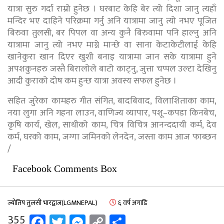
यात्रा सुरु गर्दा राम्रो हुनेछ । घरबाट केहि बेर त्यो दिशा जानु त्यहाँ
मन्दिर भए दाहिने परिक्रमा गर्नु अनि यात्रामा जानु त्यो नभए पूजित
बिरुवा तुलसी, बर पिपल वा अन्य कुनै बिरुवामा पनि हाल्नु अनि
यात्रामा जानु त्यो नभए माग्ने मान्छे वा साना केटाकेटीलाई केहि
खानेकुरा खान दिएर खुशी बनाइ यात्रामा जान सके यात्रामा हुने
अपशकुनहरु जस्तै बिरालोले बाटो काट्नु, जुत्ता चप्पल उल्टा देखिनु
आदी कुराको दोष कम हुन्छ यात्रा अवस्य सफल हुनेछ ।
सहित जुरेका कामहरु गीत संगित, बादबिवाद, विलाशिताका काम,
नया लुगा अनि गहना लाउन, वाणिज्य व्यापार, पशू–कपडा किनबेच,
कृषि कार्य, खेल, साथीको काम, चित्र विचित्र आनन्ददायी कर्म, देव
कर्म, घरको काम, जग्गा जमिनको लेनदेन, जस्ता काम आज फाब्छन
/
Facebook Comments Box
ज्योतिष तुलसी भारद्वाज(LGMNEPAL)
६ वर्ष अगाडि
Facebook
Twitter
Messenger
Copy
Share
355