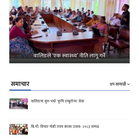
वालिङले ‘एक स्वास्थ्य’ नीति लागू गर्ने
समाचार
थप सामाग्री
वालिङमा सुरु भयो ‘कृषि एम्बुलेन्स’ सेवा
बि.पी. विचार गोष्ठी एवम काव्य उत्सव- २०८३ सम्पन्न