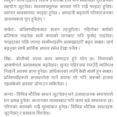
मिथुन– काम देखाएर विशेष उपलब्धि हात पार्न सकिनेछ। गुरुजनको
सहयोग जुट्नेछ। व्यवसायमूलक काममा पनि राम्रै फाइदा हुनेछ।
व्यापार ब्यवसायमा फाइदा हुनेछ । आम्दानी बढ्नाले परिवारजनका
आवश्यकता पूरा हुनेछन् ।
कर्कट– प्रतिस्पर्धीहरूबाट सजग रहनुहोला। पहिलेका कर्मको
प्रतिफल पाइनेछ साथै कामको चापबाट पनि फुर्सद पाइनेछ।
फाइदाका पछि लाग्दा साथीभाइसँग असमझदारी बढ्न सक्छ। खर्च
बढ्नुका साथै आर्थिक अभाव समेत देखा पर्नेछ ।
सिंह– बोलीको भरमा काम सम्पादन हुने योग छ। विचारको
आकर्षणले प्रशंसकहरू बढ्नेछन्। सुन्दर पहिरनमा रमाउँदै व्यक्तित्व
निखार्ने अवसर प्राप्त हुनेछ। अधिकारका लागि केही संघर्ष हुन सक्छ।
प्रतिस्पर्धीहरूले अप्ठ्यारोमा पार्ने प्रयास गरे पनि अरूको हातमा
गइसकेको अवसर जोगाउन सकिनेछ। (
कन्या– विभिन्न भौतिक साधन जुट्नेछन् भने उत्साहजनक समाचारले
मन प्रसन्न हुनेछ। सन्तानका माध्यमबाट पनि काम बन्ने सम्भावना छ।
गरिएका कामको राम्रै मूल्यांकन हुनेछ। विभिन्न भौतिक साधनहरू
जुट्नेछन् र प्रसन्नता मिल्नेछ।