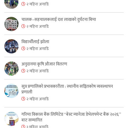
२ महिना अगाडि
चालक–सहचालकलाई दश लाखको दुर्घटना बिमा
२ महिना अगाडि
विद्यार्थीलाई झोला
२ महिना अगाडि
अनुदानमा कृषि औजार वितरण
२ महिना अगाडि
सुत्र प्रणालिको प्रभावकारीता : स्थानीय सञ्चितकोष व्यवस्थापन
प्रणाली
२ महिना अगाडि
गरिमा विकास बैंक लिमिटेड “बेस्ट म्यानेज्ड डेभेलपमेन्ट बैंक २०२६”
बाट सम्मानित
३ महिना अगाडि