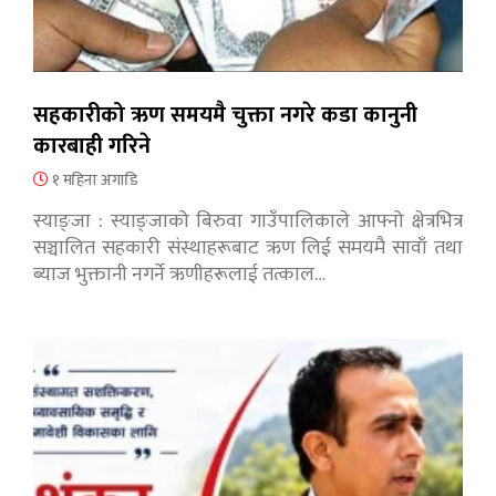
सहकारीको ऋण समयमै चुक्ता नगरे कडा कानुनी
कारबाही गरिने
१ महिना अगाडि
स्याङ्जा : स्याङ्जाको बिरुवा गाउँपालिकाले आफ्नो क्षेत्रभित्र
सञ्चालित सहकारी संस्थाहरूबाट ऋण लिई समयमै सावाँ तथा
ब्याज भुक्तानी नगर्ने ऋणीहरूलाई तत्काल…