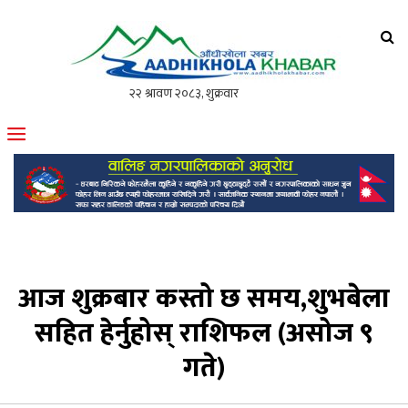
आँधीखोला खवर
मोफसलकै लोकप्रिय अनलाइन पत्रिका
आज शुक्रबार कस्तो छ समय,शुभबेला
सहित हेर्नुहोस् राशिफल (असोज ९
गते)