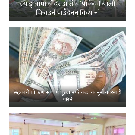
स्याङ्जामा बाँदर आतंक ‘पाकेको बाली
भित्राउनै पाउँदैनन् किसान’
सहकारीको ऋण समयमै चुक्ता नगरे कडा कानुनी कारबाही
गरिने