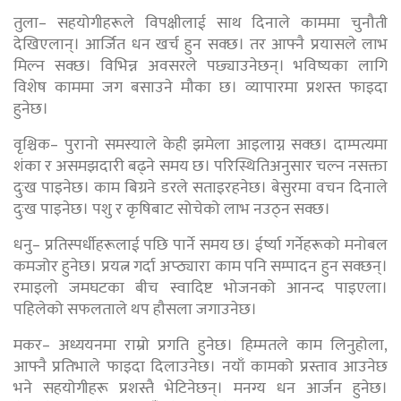
तुला– सहयोगीहरूले विपक्षीलाई साथ दिनाले काममा चुनौती
देखिएलान्। आर्जित धन खर्च हुन सक्छ। तर आफ्नै प्रयासले लाभ
मिल्न सक्छ। विभिन्न अवसरले पछ्याउनेछन्। भविष्यका लागि
विशेष काममा जग बसाउने मौका छ। व्यापारमा प्रशस्त फाइदा
हुनेछ।
वृश्चिक– पुरानो समस्याले केही झमेला आइलाग्न सक्छ। दाम्पत्यमा
शंका र असमझदारी बढ्ने समय छ। परिस्थितिअनुसार चल्न नसक्ता
दुःख पाइनेछ। काम बिग्रने डरले सताइरहनेछ। बेसुरमा वचन दिनाले
दुःख पाइनेछ। पशु र कृषिबाट सोचेको लाभ नउठ्न सक्छ।
धनु– प्रतिस्पर्धीहरूलाई पछि पार्ने समय छ। ईर्ष्या गर्नेहरूको मनोबल
कमजोर हुनेछ। प्रयत्न गर्दा अप्ठ्यारा काम पनि सम्पादन हुन सक्छन्।
रमाइलो जमघटका बीच स्वादिष्ट भोजनको आनन्द पाइएला।
पहिलेको सफलताले थप हौसला जगाउनेछ।
मकर– अध्ययनमा राम्रो प्रगति हुनेछ। हिम्मतले काम लिनुहोला,
आफ्नै प्रतिभाले फाइदा दिलाउनेछ। नयाँ कामको प्रस्ताव आउनेछ
भने सहयोगीहरू प्रशस्तै भेटिनेछन्। मनग्य धन आर्जन हुनेछ।