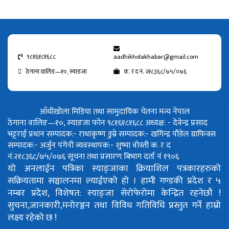
९८१६१८१६८८
aadhikholakhabar@gmail.com
ठेगाना वालिङ—१०, स्याङजा
क. र द नं. २१८३६८/७५/०७६
आँधीखोला मिडिया तथा सामुदायिक चेतना मन्च नेपाल
ठेगाना वालिङ—१०, स्याङजा फोन ९८१६१८१६८८
अध्यक्ष: - देवेन्द्र प्रसाद
भट्टराई
प्रधान सम्पादक:- राधाकृष्ण डुम्रे
सम्पादक:- खगिन्द्र पौडेल
ग्राफिक्स
सम्पादक:- अर्जुन पंगेनी
व्यवस्थापक:- शुष्मा वोस्ती
क. र द
नं.२१८३६८/७५/०७६
सूचना तथा प्रसारण बिभाग दर्ता नं १९०६
यो अनलाईन पत्रिका स्याङ्जाका क्रियाशिल पत्रकारहरुको
सक्रियतामा सञ्चालनमा ल्याईएको हो ।
हामी गण्डकी प्रदेश र ५
नम्बर प्रदेश, विशेषत: स्याङ्जा सेरोफेरोमा केन्द्रित रहनेछौ !
सुचना,जानकारी,मनोरञ्जन तथा विविध गतिविधि प्रस्तुत गर्ने हाम्रो
लक्ष्य रहेको छ !