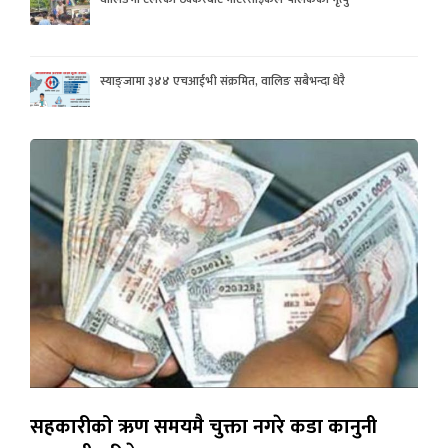
स्याङ्जामा ३४४ एचआईभी संक्रमित, वालिङ सबैभन्दा धेरै
सहकारीको ऋण समयमै चुक्ता नगरे कडा कानुनी