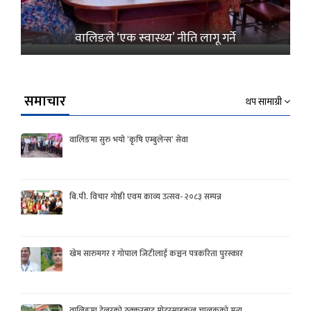
वालिङले ‘एक स्वास्थ्य’ नीति लागू गर्ने
समाचार
थप सामाग्री
वालिङमा सुरु भयो ‘कृषि एम्बुलेन्स’ सेवा
बि.पी. विचार गोष्ठी एवम काव्य उत्सव- २०८३ सम्पन्न
खेम सारुमगर र गोपाल जिटीलाई कञ्चन पत्रकरिता पुरस्कार
वालिङमा टेलरको ठक्करबाट मोटरसाइकल चालकको मृत्यु