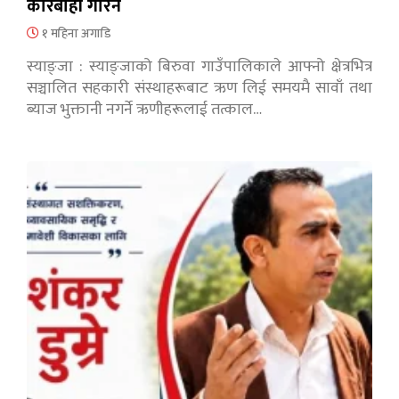
कारबाही गरिने
१ महिना अगाडि
स्याङ्जा : स्याङ्जाको बिरुवा गाउँपालिकाले आफ्नो क्षेत्रभित्र
सञ्चालित सहकारी संस्थाहरूबाट ऋण लिई समयमै सावाँ तथा
ब्याज भुक्तानी नगर्ने ऋणीहरूलाई तत्काल…