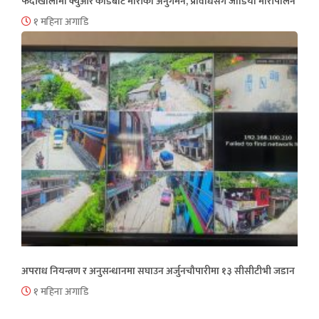
फेदीखोलामा क्युआर कोडबाट मौरीको अनुगमन, प्रविधिसँग जोडियो मौरीपालन
१ महिना अगाडि
अपराध नियन्त्रण र अनुसन्धानमा सघाउन अर्जुनचौपारीमा १३ सीसीटीभी जडान
१ महिना अगाडि