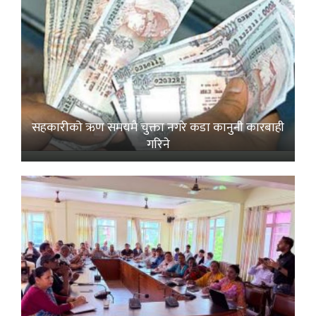
सहकारीको ऋण समयमै चुक्ता नगरे कडा कानुनी कारबाही
गरिने