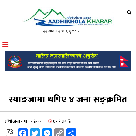
आँधीखोला खवर
मोफसलकै लोकप्रिय अनलाइन पत्रिका
स्याङजामा थपिए ४ जना सङ्क्रमित
आँधीखोला समाचार डेस्क
६ वर्ष अगाडि
Facebook
Twitter
Messenger
Copy
Share
73