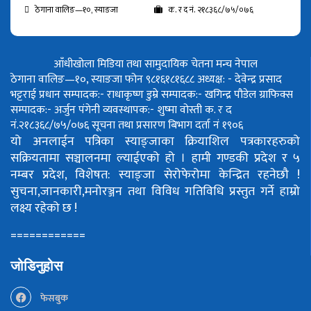
ठेगाना वालिङ—१०, स्याङजा
क. र द नं. २१८३६८/७५/०७६
आँधीखोला मिडिया तथा सामुदायिक चेतना मन्च नेपाल
ठेगाना वालिङ—१०, स्याङजा फोन ९८१६१८१६८८
अध्यक्ष: - देवेन्द्र प्रसाद
भट्टराई
प्रधान सम्पादक:- राधाकृष्ण डुम्रे
सम्पादक:- खगिन्द्र पौडेल
ग्राफिक्स
सम्पादक:- अर्जुन पंगेनी
व्यवस्थापक:- शुष्मा वोस्ती
क. र द
नं.२१८३६८/७५/०७६
सूचना तथा प्रसारण बिभाग दर्ता नं १९०६
यो अनलाईन पत्रिका स्याङ्जाका क्रियाशिल पत्रकारहरुको
सक्रियतामा सञ्चालनमा ल्याईएको हो ।
हामी गण्डकी प्रदेश र ५
नम्बर प्रदेश, विशेषत: स्याङ्जा सेरोफेरोमा केन्द्रित रहनेछौ !
सुचना,जानकारी,मनोरञ्जन तथा विविध गतिविधि प्रस्तुत गर्ने हाम्रो
लक्ष्य रहेको छ !
============
जोडिनुहोस
फेसबुक