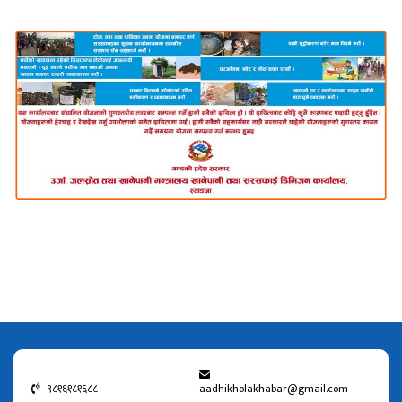
९८१६१८१६८८
aadhikholakhabar@gmail.com