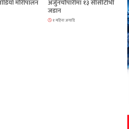
 जोडियो मौरीपालन
अर्जुनचौपारीमा १३ सीसीटीभी
जडान
१ महिना अगाडि