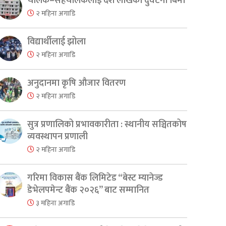
चालक–सहचालकलाई दश लाखको दुर्घटना बिमा
२ महिना अगाडि
विद्यार्थीलाई झोला
२ महिना अगाडि
अनुदानमा कृषि औजार वितरण
२ महिना अगाडि
सुत्र प्रणालिको प्रभावकारीता : स्थानीय सञ्चितकोष
व्यवस्थापन प्रणाली
२ महिना अगाडि
गरिमा विकास बैंक लिमिटेड “बेस्ट म्यानेज्ड
डेभेलपमेन्ट बैंक २०२६” बाट सम्मानित
३ महिना अगाडि