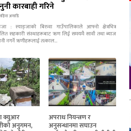
नुनी कारबाही गरिने
महिना अगाडि
ङ्जा : स्याङ्जाको बिरुवा गाउँपालिकाले आफ्नो क्षेत्रभित्र
चालित सहकारी संस्थाहरूबाट ऋण लिई समयमै सावाँ तथा ब्याज
तानी नगर्ने ऋणीहरूलाई तत्काल…
ा क्युआर
अपराध नियन्त्रण र
रीको अनुगमन,
अनुसन्धानमा सघाउन