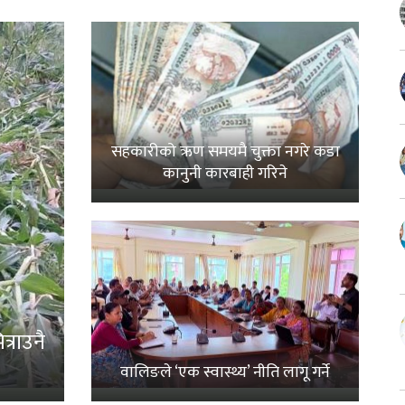
सहकारीको ऋण समयमै चुक्ता नगरे कडा
कानुनी कारबाही गरिने
्राउनै
वालिङले ‘एक स्वास्थ्य’ नीति लागू गर्ने