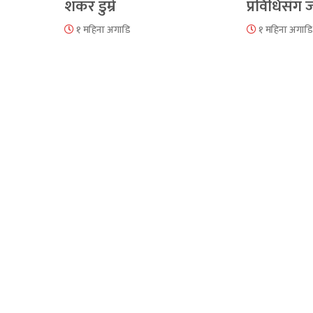
शंकर डुम्रे
प्रविधिसँग
१ महिना अगाडि
१ महिना अगाडि