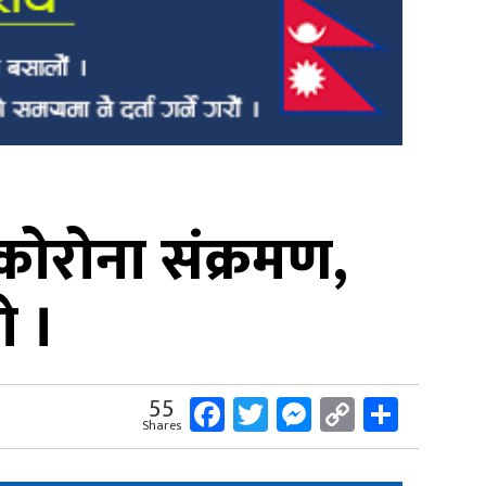
ोरोना संक्रमण,
ो ।
Facebook
Twitter
Messenger
Copy
Share
55
Shares
Link