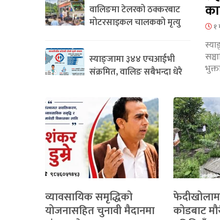
का
वालिङमा टेलरको ठक्करबाट
मोटरसाइकल चालकको मृत्यु
१ 
स्या
सञ्
स्याङ्जामा ३४४ एचआईभी
भुक्
संक्रमित, वालिङ सबैभन्दा धेरै
व्यावसायिक समृद्धिको
फेदीखोलाम
योजनासहित चुनावी मैदानमा
कोडबाट मौ