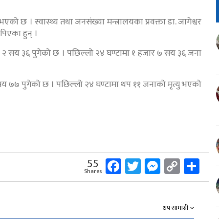
को छ । स्वास्थ्य तथा जनसंख्या मन्त्रालयका प्रवक्ता डा. जागेश्वर
िएका हुन् ।
र २ सय ३६ पुगेको छ । पछिल्लो २४ घण्टामा १ हजार ७ सय ३६ जना
य ७७ पुगेको छ । पछिल्लो २४ घण्टामा थप ११ जनाको मृत्यु भएको
Facebook
Twitter
Messeng
Copy
Sh
55
Shares
Link
थप सामाग्री