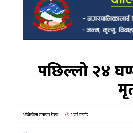
पछिल्लो २४ घण
मृ
आँधीखोला समाचार डेस्क
६ वर्ष अगाडि