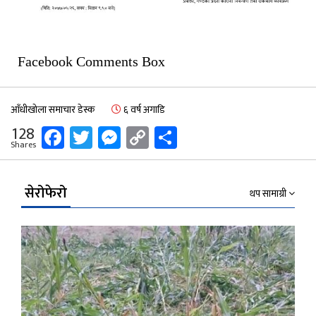
Facebook Comments Box
आँधीखोला समाचार डेस्क
६ वर्ष अगाडि
Facebook
Twitter
Messenger
Copy
Share
128
Shares
Link
सेरोफेरो
थप सामाग्री