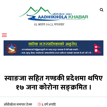
आँधीखोला खवर
मोफसलकै लोकप्रिय अनलाइन पत्रिका
स्याङजा सहित गण्डकी प्रदेशमा थपिए
१७ जना कोरोना सङ्क्रमित ।
आँधीखोला समाचार डेस्क
६ वर्ष अगाडि