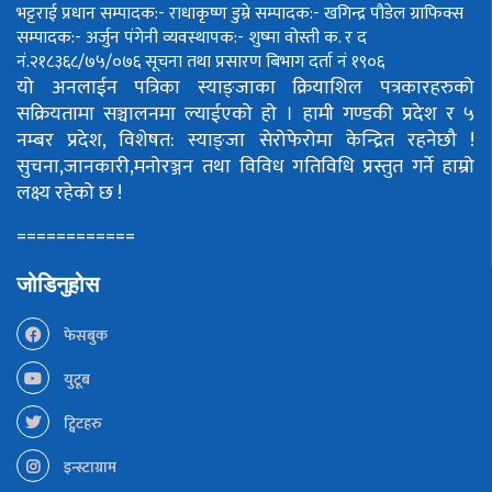
भट्टराई
प्रधान सम्पादक:- राधाकृष्ण डुम्रे
सम्पादक:- खगिन्द्र पौडेल
ग्राफिक्स
सम्पादक:- अर्जुन पंगेनी
व्यवस्थापक:- शुष्मा वोस्ती
क. र द
नं.२१८३६८/७५/०७६
सूचना तथा प्रसारण बिभाग दर्ता नं १९०६
यो अनलाईन पत्रिका स्याङ्जाका क्रियाशिल पत्रकारहरुको
सक्रियतामा सञ्चालनमा ल्याईएको हो ।
हामी गण्डकी प्रदेश र ५
नम्बर प्रदेश, विशेषत: स्याङ्जा सेरोफेरोमा केन्द्रित रहनेछौ !
सुचना,जानकारी,मनोरञ्जन तथा विविध गतिविधि प्रस्तुत गर्ने हाम्रो
लक्ष्य रहेको छ !
============
जोडिनुहोस
फेसबुक
युटूब
ट्विटहरु
इन्स्टाग्राम