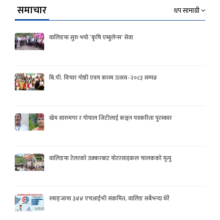
समाचार
थप सामाग्री
वालिङमा सुरु भयो ‘कृषि एम्बुलेन्स’ सेवा
बि.पी. विचार गोष्ठी एवम काव्य उत्सव- २०८३ सम्पन्न
खेम सारुमगर र गोपाल जिटीलाई कञ्चन पत्रकरिता पुरस्कार
वालिङमा टेलरको ठक्करबाट मोटरसाइकल चालकको मृत्यु
स्याङ्जामा ३४४ एचआईभी संक्रमित, वालिङ सबैभन्दा धेरै