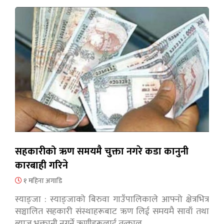
सहकारीको ऋण समयमै चुक्ता नगरे कडा कानुनी
कारबाही गरिने
१ महिना अगाडि
स्याङ्जा : स्याङ्जाको बिरुवा गाउँपालिकाले आफ्नो क्षेत्रभित्र
सञ्चालित सहकारी संस्थाहरूबाट ऋण लिई समयमै सावाँ तथा
ब्याज भुक्तानी नगर्ने ऋणीहरूलाई तत्काल…