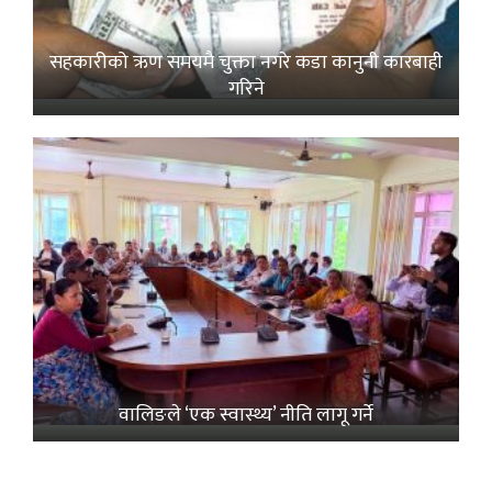
सहकारीको ऋण समयमै चुक्ता नगरे कडा कानुनी कारबाही
गरिने
वालिङले ‘एक स्वास्थ्य’ नीति लागू गर्ने