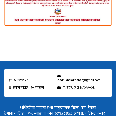
९८१६१८१६८८
aadhikholakhabar@gmail.com
ठेगाना वालिङ—१०, स्याङजा
क. र द नं. २१८३६८/७५/०७६
आँधीखोला मिडिया तथा सामुदायिक चेतना मन्च नेपाल
ठेगाना वालिङ—१०, स्याङजा फोन ९८१६१८१६८८
अध्यक्ष: - देवेन्द्र प्रसाद