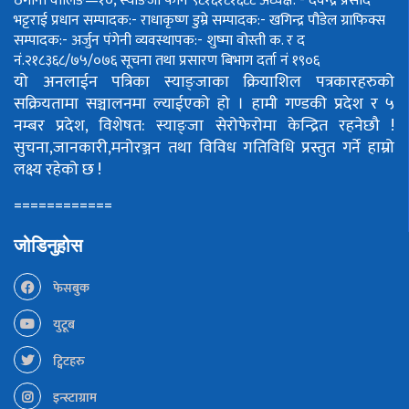
ठेगाना वालिङ—१०, स्याङजा फोन ९८१६१८१६८८
अध्यक्ष: - देवेन्द्र प्रसाद
भट्टराई
प्रधान सम्पादक:- राधाकृष्ण डुम्रे
सम्पादक:- खगिन्द्र पौडेल
ग्राफिक्स
सम्पादक:- अर्जुन पंगेनी
व्यवस्थापक:- शुष्मा वोस्ती
क. र द
नं.२१८३६८/७५/०७६
सूचना तथा प्रसारण बिभाग दर्ता नं १९०६
यो अनलाईन पत्रिका स्याङ्जाका क्रियाशिल पत्रकारहरुको
सक्रियतामा सञ्चालनमा ल्याईएको हो ।
हामी गण्डकी प्रदेश र ५
नम्बर प्रदेश, विशेषत: स्याङ्जा सेरोफेरोमा केन्द्रित रहनेछौ !
सुचना,जानकारी,मनोरञ्जन तथा विविध गतिविधि प्रस्तुत गर्ने हाम्रो
लक्ष्य रहेको छ !
============
जोडिनुहोस
फेसबुक
युटूब
ट्विटहरु
इन्स्टाग्राम