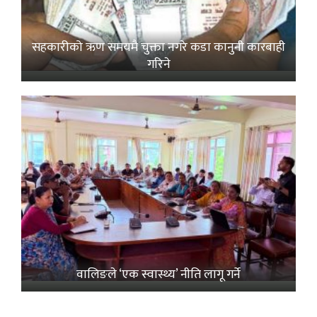
सहकारीको ऋण समयमै चुक्ता नगरे कडा कानुनी कारबाही
गरिने
वालिङले ‘एक स्वास्थ्य’ नीति लागू गर्ने