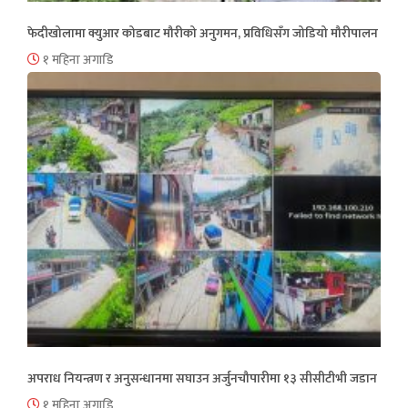
फेदीखोलामा क्युआर कोडबाट मौरीको अनुगमन, प्रविधिसँग जोडियो मौरीपालन
१ महिना अगाडि
अपराध नियन्त्रण र अनुसन्धानमा सघाउन अर्जुनचौपारीमा १३ सीसीटीभी जडान
१ महिना अगाडि