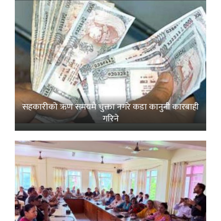
सहकारीको ऋण समयमै चुक्ता नगरे कडा कानुनी कारबाही
गरिने