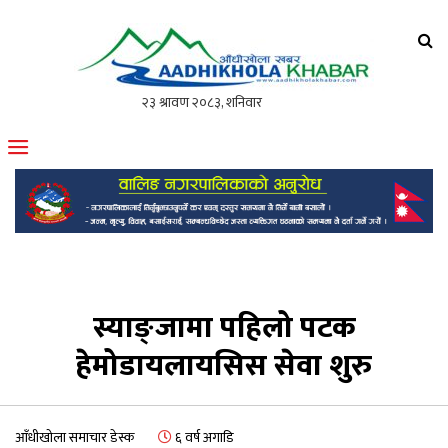
आँधीखोला खवर
मोफसलकै लोकप्रिय अनलाइन पत्रिका
स्याङ्जामा पहिलो पटक
हेमोडायलायसिस सेवा शुरु
आँधीखोला समाचार डेस्क
६ वर्ष अगाडि