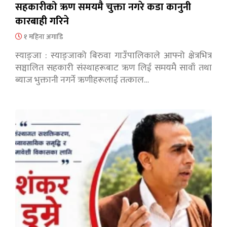
सहकारीको ऋण समयमै चुक्ता नगरे कडा कानुनी
कारबाही गरिने
१ महिना अगाडि
स्याङ्जा : स्याङ्जाको बिरुवा गाउँपालिकाले आफ्नो क्षेत्रभित्र
सञ्चालित सहकारी संस्थाहरूबाट ऋण लिई समयमै सावाँ तथा
ब्याज भुक्तानी नगर्ने ऋणीहरूलाई तत्काल…