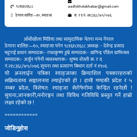
९८१६१८१६८८
aadhikholakhabar@gmail.com
ठेगाना वालिङ—१०, स्याङजा
क. र द नं. २१८३६८/७५/०७६
आँधीखोला मिडिया तथा सामुदायिक चेतना मन्च नेपाल
ठेगाना वालिङ—१०, स्याङजा फोन ९८१६१८१६८८
अध्यक्ष: - देवेन्द्र प्रसाद
भट्टराई
प्रधान सम्पादक:- राधाकृष्ण डुम्रे
सम्पादक:- खगिन्द्र पौडेल
ग्राफिक्स
सम्पादक:- अर्जुन पंगेनी
व्यवस्थापक:- शुष्मा वोस्ती
क. र द
नं.२१८३६८/७५/०७६
सूचना तथा प्रसारण बिभाग दर्ता नं १९०६
यो अनलाईन पत्रिका स्याङ्जाका क्रियाशिल पत्रकारहरुको
सक्रियतामा सञ्चालनमा ल्याईएको हो ।
हामी गण्डकी प्रदेश र ५
नम्बर प्रदेश, विशेषत: स्याङ्जा सेरोफेरोमा केन्द्रित रहनेछौ !
सुचना,जानकारी,मनोरञ्जन तथा विविध गतिविधि प्रस्तुत गर्ने हाम्रो
लक्ष्य रहेको छ !
============
जोडिनुहोस