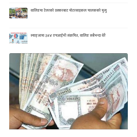
वालिङमा टेलरको ठक्करबाट मोटरसाइकल चालकको मृत्यु
स्याङ्जामा ३४४ एचआईभी संक्रमित, वालिङ सबैभन्दा धेरै