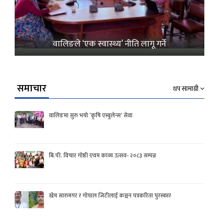
वालिङले ‘एक स्वास्थ्य’ नीति लागू गर्ने
समाचार
थप सामाग्री
वालिङमा सुरु भयो ‘कृषि एम्बुलेन्स’ सेवा
बि.पी. विचार गोष्ठी एवम काव्य उत्सव- २०८३ सम्पन्न
खेम सारुमगर र गोपाल जिटीलाई कञ्चन पत्रकरिता पुरस्कार