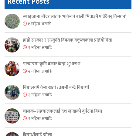
Recent Posts
स्याङ्जामा बाँदर आतंक ‘पाकेको बाली भित्राउनै पाउँदैनन् किसान’
१ महिना अगाडि
हाम्रो संस्कार र संस्कृति विषयक वक्तृत्वकला प्रतियोगिता
२ महिना अगाडि
गल्याङमा कृषि बजार केन्द्र शुभारम्भ
२ महिना अगाडि
विद्यालयमै केरा खेती : उद्यमी बन्दै विद्यार्थी
२ महिना अगाडि
चालक–सहचालकलाई दश लाखको दुर्घटना बिमा
२ महिना अगाडि
विद्यार्थीलाई झोला