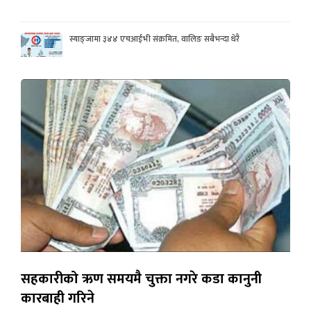
स्याङ्जामा ३४४ एचआईभी संक्रमित, वालिङ सबैभन्दा धेरै
सहकारीको ऋण समयमै चुक्ता नगरे कडा कानुनी
कारबाही गरिने