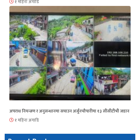
१ महिना अगाडि
अपराध नियन्त्रण र अनुसन्धानमा सघाउन अर्जुनचौपारीमा १३ सीसीटीभी जडान
१ महिना अगाडि