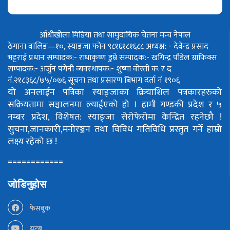
आँधीखोला मिडिया तथा सामुदायिक चेतना मन्च नेपाल
ठेगाना वालिङ—१०, स्याङजा फोन ९८१६१८१६८८
अध्यक्ष: - देवेन्द्र प्रसाद
भट्टराई
प्रधान सम्पादक:- राधाकृष्ण डुम्रे
सम्पादक:- खगिन्द्र पौडेल
ग्राफिक्स
सम्पादक:- अर्जुन पंगेनी
व्यवस्थापक:- शुष्मा वोस्ती
क. र द
नं.२१८३६८/७५/०७६
सूचना तथा प्रसारण बिभाग दर्ता नं १९०६
यो अनलाईन पत्रिका स्याङ्जाका क्रियाशिल पत्रकारहरुको
सक्रियतामा सञ्चालनमा ल्याईएको हो ।
हामी गण्डकी प्रदेश र ५
नम्बर प्रदेश, विशेषत: स्याङ्जा सेरोफेरोमा केन्द्रित रहनेछौ !
सुचना,जानकारी,मनोरञ्जन तथा विविध गतिविधि प्रस्तुत गर्ने हाम्रो
लक्ष्य रहेको छ !
============
जोडिनुहोस
फेसबुक
युटूब