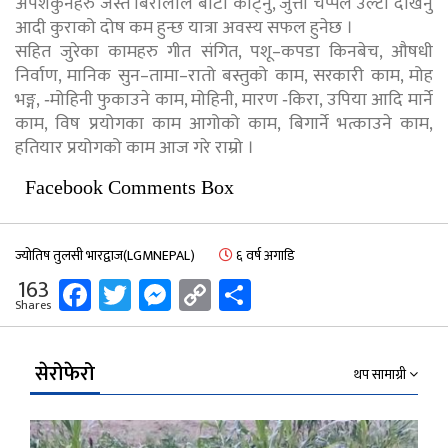
अपशकुनहरु जस्तै बिरालोले बाटो काट्नु, जुत्ता चप्पल उल्टा देखिनु
आदी कुराको दोष कम हुन्छ यात्रा अवस्य सफल हुनेछ ।
सहित जुरेका कामहरु गीत संगित, पशू–कपडा किनबेच, औषधी
निर्वाण, मानिक सुन–तामा–रातो बस्तुको काम, सरकारी काम, मोह
भङ्ग, ‐मोहिनी फुकाउने काम, मोहिनी, मारण ‐किरा, उपिया आदि मार्ने
काम, विष प्रयोगका काम आगोको काम, बिगार्ने भत्काउने काम,
हतियार प्रयोगको काम आज गरे राम्रो ।
Facebook Comments Box
ज्योतिष तुलसी भारद्वाज(LGMNEPAL)
६ वर्ष अगाडि
Facebook
Twitter
Messenger
Copy
Share
163
Shares
Link
सेरोफेरो
थप सामाग्री