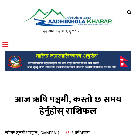
आँधीखोला खवर
मोफसलकै लोकप्रिय अनलाइन पत्रिका
आज ऋषि पञ्चमी, कस्तो छ समय
हेर्नुहोस् राशिफल
ज्योतिष तुलसी भारद्वाज(LGMNEPAL)
६ वर्ष अगाडि