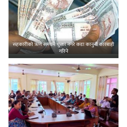
सहकारीको ऋण समयमै चुक्ता नगरे कडा कानुनी कारबाही
गरिने