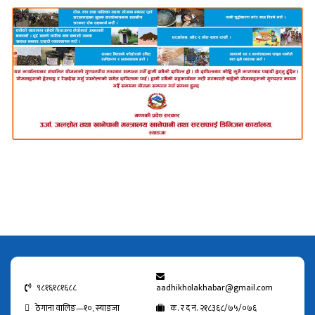
९८१६१८१६८८
aadhikholakhabar@gmail.com
ठेगाना वालिङ—१०, स्याङजा
क. र द नं. २१८३६८/७५/०७६