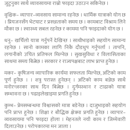
जुटुनुका साथै व्यावसायमा राम्रो फाइदा उठाउन सकिनेछ ।
वृश्चिक– व्यापार–व्यवसाय सामान्य रहनेछ । धार्मिक यात्राको योग छ
। प्रियजनसँग भेटघाट र प्रसन्नताको समय छ । कामबाट विश्राम लिने
मौका छ । स्वास्थ्य सबल रहनेछ र काममा पनि फाइदाको योग छ ।
धनु– खर्चिलो यात्रा गर्नुपर्ने देखिन्छ । साथीभाइको सहयोग सामान्य
रहनेछ । सानो कामका लागि निकै दौडधुप गर्नुपर्ला । तापनि,
लगानीको उचित प्रतिफल मिल्नेछ । सुखसुविधा र विलासिताका
साथमा समय बित्नेछ । सरकार र राज्यपक्षबाट लाभ प्राप्त हुनेछ ।
मकर– कृषिजन्य व्यापारिक कार्यमा सफलता मिल्नेछ, आँटेको काम
पूर्ण हुनेछ । । शत्रु परास्त हुनेछन् । आँटेको काम बन्नेछ साथै
मनोरन्जनका साथ दिन बित्नेछ । दुर्गमस्थान र टाढाको यात्रा
सम्भावना छ । पढाइलेखाइमा प्रगति हुनेछ ।
कुम्भ– प्रेमसम्बन्धमा विश्वासको मात्रा बडेनेछ । दाजुभाइको सहयोग
पनि प्राप्त हुनेछ । शिक्षा र बौद्धिक क्षेत्रमा प्रगति हुनेछ । व्यापार–
व्यवसायमा पनि फाइदा होला । मेहनतले नयाँ काम र जिम्मेवारी
दिलाउनेछ । परोपकारमा मन जाला ।