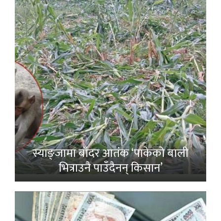
स्याङ्जामा बाँदर आतंक ‘पाकेको बाली
भित्राउनै पाउँदैनन् किसान’