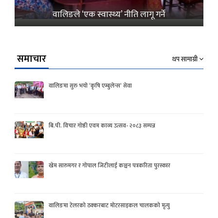
वालिङले ‘एक स्वास्थ्य’ नीति लागू गर्ने
समाचार
थप सामाग्री
वालिङमा सुरु भयो ‘कृषि एम्बुलेन्स’ सेवा
बि.पी. विचार गोष्ठी एवम काव्य उत्सव- २०८३ सम्पन्न
खेम सारुमगर र गोपाल जिटीलाई कञ्चन पत्रकरिता पुरस्कार
वालिङमा टेलरको ठक्करबाट मोटरसाइकल चालकको मृत्यु