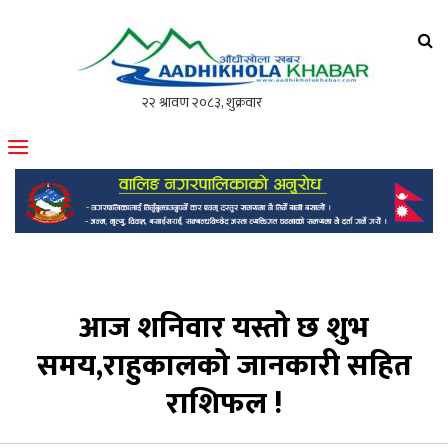
आँधीखोला खवर
मोफसलकै लोकप्रिय अनलाइन पत्रिका
आज शनिवार यस्तो छ शुभ
समय,राहुकालको जानकारी सहित
राशिफल !