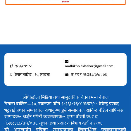
९८१६१८१६८८
aadhikholakhabar@gmail.com
ठेगाना वालिङ—१०, स्याङजा
क. र द नं. २१८३६८/७५/०७६
आँधीखोला मिडिया तथा सामुदायिक चेतना मन्च नेपाल
ठेगाना वालिङ—१०, स्याङजा फोन ९८१६१८१६८८
अध्यक्ष: - देवेन्द्र प्रसाद
भट्टराई
प्रधान सम्पादक:- राधाकृष्ण डुम्रे
सम्पादक:- खगिन्द्र पौडेल
ग्राफिक्स
सम्पादक:- अर्जुन पंगेनी
व्यवस्थापक:- शुष्मा वोस्ती
क. र द
नं.२१८३६८/७५/०७६
सूचना तथा प्रसारण बिभाग दर्ता नं १९०६
यो अनलाईन पत्रिका स्याङ्जाका क्रियाशिल पत्रकारहरुको