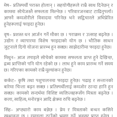
मेष– प्रतिस्पर्धी परास्त होलान् । सहयोगीहरूले राम्रै साथ दिनेछन् र
काममा सोचेजस्तै सफलता मिल्नेछ । परिवारजनबाट टाढिनुपर्ला।
आफ्नै कमजोरीले विवादमा परिनेछ भने सद्विचारले अभिप्रेरित
हुनेहरूलाई फाइदा हुनेछ।
वृष– प्रशस्त धन आर्जन गर्ने मौका छ । पराक्रम र उत्साह बढ्नेछ ।
उद्योग र व्यापारमा विशेष फाइदाको योग छ । भौतिक साधन
जुट्नाले दिगो योजना प्रारम्भ हुन सक्छ। साझेदारीमा फाइदा हुनेछ।
मिथुन– आज तपाइले सोचेको काममा सफलता प्राप्त हुने देखिन्छ,
द्रब्य प्राप्तिको पनि योग रहेको छ । लाभ हुने काम प्रारम्भ गर्ने समय
छ। गरिएका कामको राम्रै मूल्यांकन हुनेछ।
कर्कट– कृषि तथा पशुपालनमा फाइदा हुनेछ। पढाइ र सन्तानको
बारेमा चिन्ता बढ्न सक्छ । प्रतिस्पर्धीलाई कमजोर ठान्दा हानि हुन
सक्छ। कामको सन्दर्भमा विशिष्ट व्यक्तित्वहरूसँग मित्रता बढ्नेछ ।
कला, साहित्य, मनोरञ्जन आदि क्षेत्रमा रुचि बढ्नेछ ।
सिंह– अप्ठ्यारो काम बन्नेछ । प्रेम र मित्रताको बन्धन कसिने
सम्भावना छ । रमाइला ठाउँको भ्रमण गर्ने अवसर प्राप्त हुनेछ ।