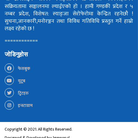
सक्रियतामा सञ्चालनमा ल्याईएको हो ।
हामी गण्डकी प्रदेश र ५
नम्बर प्रदेश, विशेषत: स्याङ्जा सेरोफेरोमा केन्द्रित रहनेछौ !
सुचना,जानकारी,मनोरञ्जन तथा विविध गतिविधि प्रस्तुत गर्ने हाम्रो
लक्ष्य रहेको छ !
============
जोडिनुहोस
फेसबुक
युटूब
ट्विटहरु
इन्स्टाग्राम
Copyright © 2021. All Rights Reserved.
Designed & Developed by:
lgmnepal