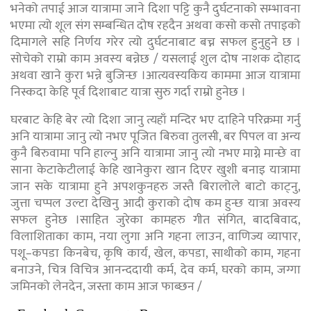
भनेको तपाई आज यात्रामा जाने दिशा पट्टि कुनै दुर्घटनाको सम्भावना
भएमा त्यो शूल संग सम्बन्धित दोष रहदैन अथवा कसो कसो तपाइको
दिमागले सहि निर्णय गरेर त्यो दुर्घटनाबाट बच्न सफल हुनुहुने छ ।
सोचेको राम्रो काम अवस्य बन्नेछ / यसलाई शुल दोष नाशक दोहाद
अथवा खाने कुरा भन्ने बुजिन्छ ।आत्यवस्यकिय काममा आज यात्रामा
निस्कदा केहि पूर्व दिशाबाट यात्रा सुरु गर्दा राम्रो हुनेछ ।
घरबाट केहि बेर त्यो दिशा जानु त्यहाँ मन्दिर भए दाहिने परिक्रमा गर्नु
अनि यात्रामा जानु त्यो नभए पूजित बिरुवा तुलसी, बर पिपल वा अन्य
कुनै बिरुवामा पनि हाल्नु अनि यात्रामा जानु त्यो नभए माग्ने मान्छे वा
साना केटाकेटीलाई केहि खानेकुरा खान दिएर खुशी बनाइ यात्रामा
जान सके यात्रामा हुने अपशकुनहरु जस्तै बिरालोले बाटो काट्नु,
जुत्ता चप्पल उल्टा देखिनु आदी कुराको दोष कम हुन्छ यात्रा अवस्य
सफल हुनेछ ।साहित जुरेका कामहरु गीत संगित, बादबिवाद,
विलाशिताका काम, नया लुगा अनि गहना लाउन, वाणिज्य व्यापार,
पशू–कपडा किनबेच, कृषि कार्य, खेल, कपडा, साथीको काम, गहना
बनाउने, चित्र विचित्र आनन्ददायी कर्म, देव कर्म, घरको काम, जग्गा
जमिनको लेनदेन, जस्ता काम आज फाब्छन /