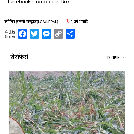
Facebook Comments Box
ज्योतिष तुलसी भारद्वाज(LGMNEPAL)
६ वर्ष अगाडि
Facebook
Twitter
Messenger
Copy
Share
426
Shares
Link
सेरोफेरो
थप सामाग्री