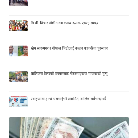
बि.पी. विचार गोष्ठी एवम काव्य उत्सव- २०८३ सम्पन्न
खेम सारुमगर र गोपाल जिटीलाई कञ्चन पत्रकरिता पुरस्कार
वालिङमा टेलरको ठक्करबाट मोटरसाइकल चालकको मृत्यु
स्याङ्जामा ३४४ एचआईभी संक्रमित, वालिङ सबैभन्दा धेरै