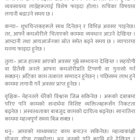
व्यवसायमा लाग्नेहरूलाई विशेष फाइदा होला। रुचिका विषयमा
लगानी बढाउने समय छ ।
कन्या– शुभचिन्तकहरूले साथ दिनेछन् र विभिन्न अवसर पाइनेछ।
तर, आफ्नै कमजोरीले चिताएको काममा व्यवधान आउने देखिन्छ ।
आम्दानी तथा आयआर्जनका स्रोत समेत बढ्ने समय छ । व्यापारमा
मनग्य फाइदा हुनेछ ।
तुला– आज हातमा आएको अवसर गुम्ने सम्भावना देखिन्छ । सहयोगी
वा हितैसी जनले आफ्ना कमजोरीप्रति टिप्पणी वा गुनासो गर्न
सक्छन्। आँटेका काम तत्काल सम्पादन हुनेछन् । पछिसम्म लाभ हुने
काममा लगानी गर्ने अवसर प्राप्त हुनेछ ।
वृश्चिक– मेहनतले धेरैको विश्वास जित्न सकिनेछ । अरूको दबाबमा
परिए पनि कामको सन्दर्भमा विशिष्ट व्यक्तित्वहरूसँग निकटता
बढ्नेछ । अस्वस्थताका बाबजुद कामको दायित्व बढ्नेछ। सानातिना
काममा महत्वपूर्ण समय बित्न सक्छ ।
धनु– आमाको माध्यमबाट काम बनाउन सकिनेछ। महत्वाकांक्षी
योजना गोप्य राख्नुहोला। धन जनको पनि बृद्घि हुने देखिन्छ ।