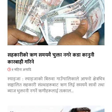
सहकारीको ऋण समयमै चुक्ता नगरे कडा कानुनी
कारबाही गरिने
१ महिना अगाडि
स्याङ्जा : स्याङ्जाको बिरुवा गाउँपालिकाले आफ्नो क्षेत्रभित्र
सञ्चालित सहकारी संस्थाहरूबाट ऋण लिई समयमै सावाँ तथा
ब्याज भुक्तानी नगर्ने ऋणीहरूलाई तत्काल…