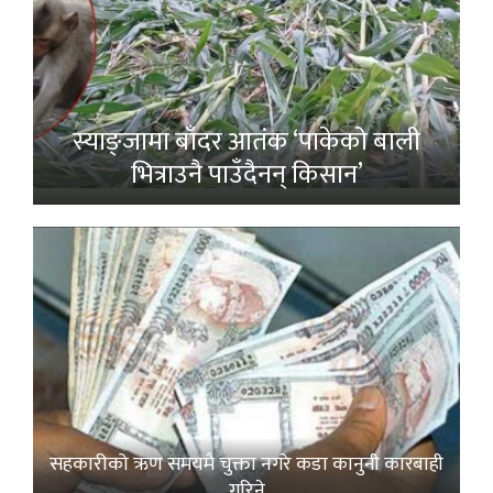
स्याङ्जामा बाँदर आतंक ‘पाकेको बाली
भित्राउनै पाउँदैनन् किसान’
सहकारीको ऋण समयमै चुक्ता नगरे कडा कानुनी कारबाही
गरिने