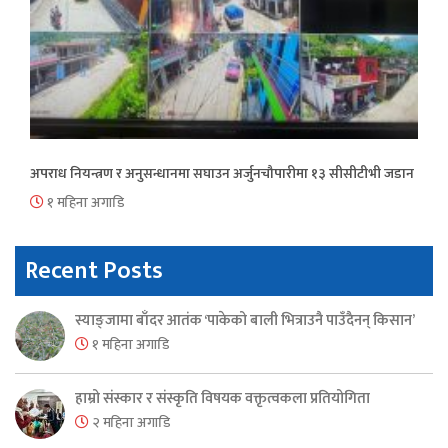
अपराध नियन्त्रण र अनुसन्धानमा सघाउन अर्जुनचौपारीमा १३ सीसीटीभी जडान
१ महिना अगाडि
Recent Posts
स्याङ्जामा बाँदर आतंक ‘पाकेको बाली भित्राउनै पाउँदैनन् किसान’
१ महिना अगाडि
हाम्रो संस्कार र संस्कृति विषयक वक्तृत्वकला प्रतियोगिता
२ महिना अगाडि