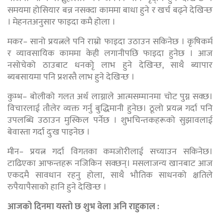
समयमा होसियार बन्न नसक्दा काममा बाधा हुने र खर्च बढ्ने देखिन्छ
। मेहनतअनुसार फाइदा कमै होला ।
मकर– सानो प्रयत्नले पनि राम्रो फाइदा उठाउन सकिनेछ । कृषिकर्म
र व्यावसायिक काममा केही लगानीपछि फाइदा हुनेछ । आज
नसोचेको ठाउबाट धनकोृ लाभ हुने देखिन्छ, साथै ब्यापार
ब्यबसायमा पनि प्रशस्तै लाभ हुने देखिन्छ ।
कुम्भ– बोलीको गलत अर्थ लाग्नाले आत्मसम्मानमा चोट पुग्न सक्छ।
विचारलाई तौलेर व्यक्त गर्नु बुद्धिमानी हुनेछ। ठूलो प्रयत्न गर्दा पनि
उपलब्धि उठाउन मुस्किल पर्नेछ । शुभचिन्तकहरूको सुझावलाई
बेवास्ता गर्दा दुःख पाइनेछ ।
मीन– प्रयत्न गर्दा विगतका कमजोरीलाई सच्याउन सकिनेछ।
टाढिएका आफन्तहरू नजिकिन सक्छन्। मसलाजन्य खानबाट आज
एकदमै सावधान रहनु होला, साथै भौतिक साधनको क्षतिले
रुपैयापैसाको हानि हुने देखिन्छ ।
आजको दिनमा यस्तो छ शुभ वेला अनि राहुकाल :