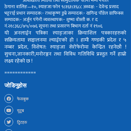
आँधीखोला मिडिया तथा सामुदायिक चेतना मन्च नेपाल
ठेगाना वालिङ—१०, स्याङजा फोन ९८१६१८१६८८
अध्यक्ष: - देवेन्द्र प्रसाद
भट्टराई
प्रधान सम्पादक:- राधाकृष्ण डुम्रे
सम्पादक:- खगिन्द्र पौडेल
ग्राफिक्स
सम्पादक:- अर्जुन पंगेनी
व्यवस्थापक:- शुष्मा वोस्ती
क. र द
नं.२१८३६८/७५/०७६
सूचना तथा प्रसारण बिभाग दर्ता नं १९०६
यो अनलाईन पत्रिका स्याङ्जाका क्रियाशिल पत्रकारहरुको
सक्रियतामा सञ्चालनमा ल्याईएको हो ।
हामी गण्डकी प्रदेश र ५
नम्बर प्रदेश, विशेषत: स्याङ्जा सेरोफेरोमा केन्द्रित रहनेछौ !
सुचना,जानकारी,मनोरञ्जन तथा विविध गतिविधि प्रस्तुत गर्ने हाम्रो
लक्ष्य रहेको छ !
============
जोडिनुहोस
फेसबुक
युटूब
ट्विटहरु