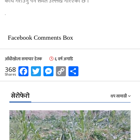
कार्य गराउनु पर्ने समेत उल्लेख गरिएको छ ।
.
Facebook Comments Box
आँधीखोला समाचार डेस्क
६ वर्ष अगाडि
Facebook
Twitter
Messenger
Copy
Share
368
Shares
Link
सेरोफेरो
थप सामाग्री