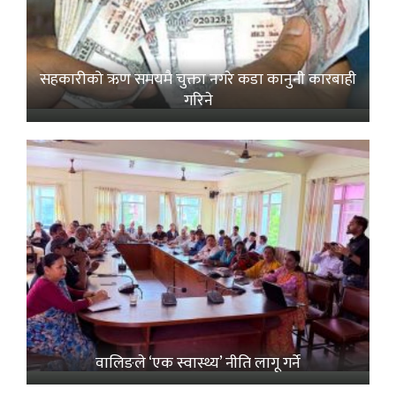
सहकारीको ऋण समयमै चुक्ता नगरे कडा कानुनी कारबाही
गरिने
वालिङले ‘एक स्वास्थ्य’ नीति लागू गर्ने