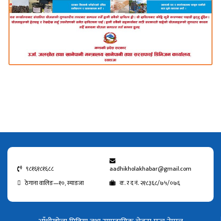
९८१६१८१६८८
aadhikholakhabar@gmail.com
ठेगाना वालिङ—१०, स्याङजा
क. र द नं. २१८३६८/७५/०७६