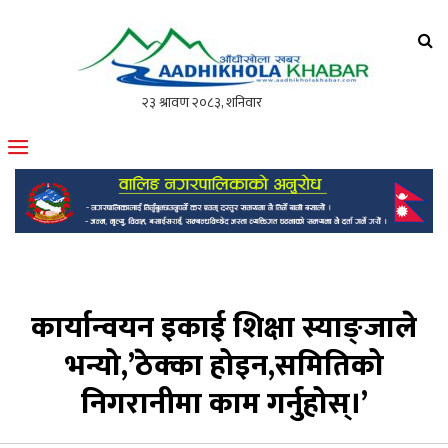
आँधीखोला खवर
मोफसलकै लोकप्रिय अनलाइन पत्रिका
कार्यान्वयन इकाई शिक्षा स्याङ्जाले
भन्यो,’ठेक्का होइन,समितिको
निगरानीमा काम गर्नुहोस्।’