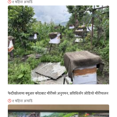
१ महिना अगाडि
फेदीखोलामा क्युआर कोडबाट मौरीको अनुगमन, प्रविधिसँग जोडियो मौरीपालन
१ महिना अगाडि