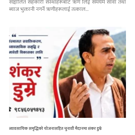
सञ्चालित सहकारी संस्थाहरूबाट ऋण लिई समयमै सावाँ तथा
ब्याज भुक्तानी नगर्ने ऋणीहरूलाई तत्काल…
व्यावसायिक समृद्धिको योजनासहित चुनावी मैदानमा शंकर डुम्रे