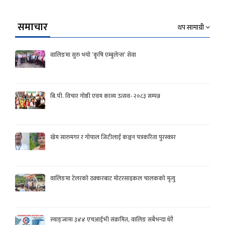
समाचार
थप सामाग्री
वालिङमा सुरु भयो ‘कृषि एम्बुलेन्स’ सेवा
बि.पी. विचार गोष्ठी एवम काव्य उत्सव- २०८३ सम्पन्न
खेम सारुमगर र गोपाल जिटीलाई कञ्चन पत्रकरिता पुरस्कार
वालिङमा टेलरको ठक्करबाट मोटरसाइकल चालकको मृत्यु
स्याङ्जामा ३४४ एचआईभी संक्रमित, वालिङ सबैभन्दा धेरै