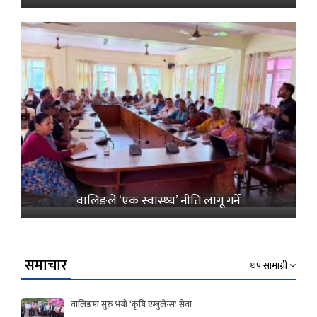
वालिङले ‘एक स्वास्थ्य’ नीति लागू गर्ने
समाचार
थप सामाग्री
वालिङमा सुरु भयो ‘कृषि एम्बुलेन्स’ सेवा