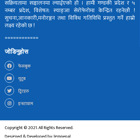
सक्रियतामा सञ्चालनमा ल्याईएको हो ।
हामी गण्डकी प्रदेश र ५
नम्बर प्रदेश, विशेषत: स्याङ्जा सेरोफेरोमा केन्द्रित रहनेछौ !
सुचना,जानकारी,मनोरञ्जन तथा विविध गतिविधि प्रस्तुत गर्ने हाम्रो
लक्ष्य रहेको छ !
============
जोडिनुहोस
फेसबुक
युटूब
ट्विटहरु
इन्स्टाग्राम
Copyright © 2021. All Rights Reserved.
Designed & Developed by:
lgmnepal