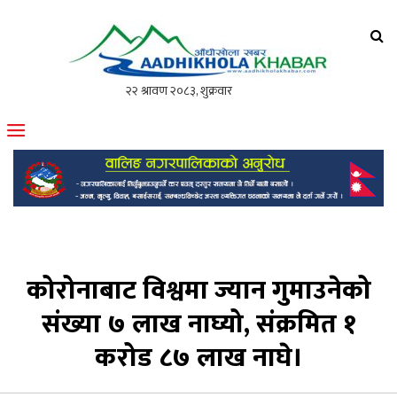
आँधीखोला खवर
मोफसलकै लोकप्रिय अनलाइन पत्रिका
कोरोनाबाट विश्वमा ज्यान गुमाउनेको
संख्या ७ लाख नाघ्यो, संक्रमित १
करोड ८७ लाख नाघे।