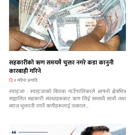
सहकारीको ऋण समयमै चुक्ता नगरे कडा कानुनी
कारबाही गरिने
१ महिना अगाडि
स्याङ्जा : स्याङ्जाको बिरुवा गाउँपालिकाले आफ्नो क्षेत्रभित्र
सञ्चालित सहकारी संस्थाहरूबाट ऋण लिई समयमै सावाँ तथा
ब्याज भुक्तानी नगर्ने ऋणीहरूलाई तत्काल…