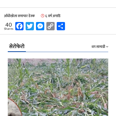
आँधीखोला समाचार डेस्क
६ वर्ष अगाडि
Facebook
Twitter
Messenger
Copy
Share
40
Shares
Link
सेरोफेरो
थप सामाग्री