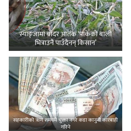
स्याङ्जामा बाँदर आतंक ‘पाकेको बाली
भित्राउनै पाउँदैनन् किसान’
सहकारीको ऋण समयमै चुक्ता नगरे कडा कानुनी कारबाही
गरिने