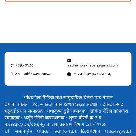
९८१६१८१६८८
aadhikholakhabar@gmail.com
ठेगाना वालिङ—१०, स्याङजा
क. र द नं. २१८३६८/७५/०७६
आँधीखोला मिडिया तथा सामुदायिक चेतना मन्च नेपाल
ठेगाना वालिङ—१०, स्याङजा फोन ९८१६१८१६८८
अध्यक्ष: - देवेन्द्र प्रसाद
भट्टराई
प्रधान सम्पादक:- राधाकृष्ण डुम्रे
सम्पादक:- खगिन्द्र पौडेल
ग्राफिक्स
सम्पादक:- अर्जुन पंगेनी
व्यवस्थापक:- शुष्मा वोस्ती
क. र द
नं.२१८३६८/७५/०७६
सूचना तथा प्रसारण बिभाग दर्ता नं १९०६
यो अनलाईन पत्रिका स्याङ्जाका क्रियाशिल पत्रकारहरुको