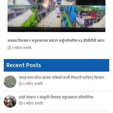
अपराध नियन्त्रण र अनुसन्धानमा सघाउन अर्जुनचौपारीमा १३ सीसीटीभी जडान
१ महिना अगाडि
Recent Posts
स्याङ्जामा बाँदर आतंक ‘पाकेको बाली भित्राउनै पाउँदैनन् किसान’
१ महिना अगाडि
हाम्रो संस्कार र संस्कृति विषयक वक्तृत्वकला प्रतियोगिता
२ महिना अगाडि