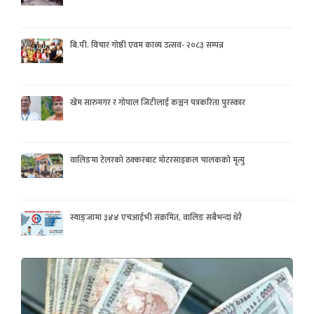
बि.पी. विचार गोष्ठी एवम काव्य उत्सव- २०८३ सम्पन्न
खेम सारुमगर र गोपाल जिटीलाई कञ्चन पत्रकरिता पुरस्कार
वालिङमा टेलरको ठक्करबाट मोटरसाइकल चालकको मृत्यु
स्याङ्जामा ३४४ एचआईभी संक्रमित, वालिङ सबैभन्दा धेरै