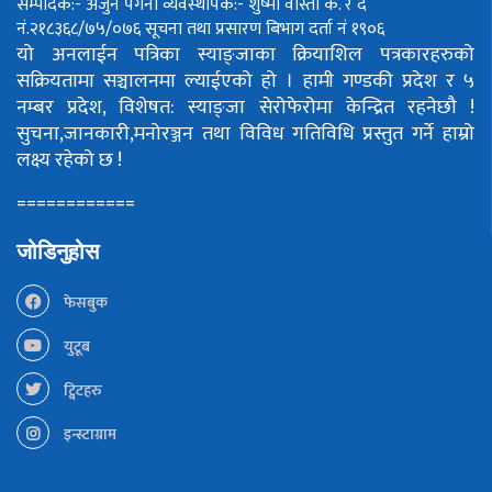
सम्पादक:- अर्जुन पंगेनी
व्यवस्थापक:- शुष्मा वोस्ती
क. र द
नं.२१८३६८/७५/०७६
सूचना तथा प्रसारण बिभाग दर्ता नं १९०६
यो अनलाईन पत्रिका स्याङ्जाका क्रियाशिल पत्रकारहरुको
सक्रियतामा सञ्चालनमा ल्याईएको हो ।
हामी गण्डकी प्रदेश र ५
नम्बर प्रदेश, विशेषत: स्याङ्जा सेरोफेरोमा केन्द्रित रहनेछौ !
सुचना,जानकारी,मनोरञ्जन तथा विविध गतिविधि प्रस्तुत गर्ने हाम्रो
लक्ष्य रहेको छ !
============
जोडिनुहोस
फेसबुक
युटूब
ट्विटहरु
इन्स्टाग्राम