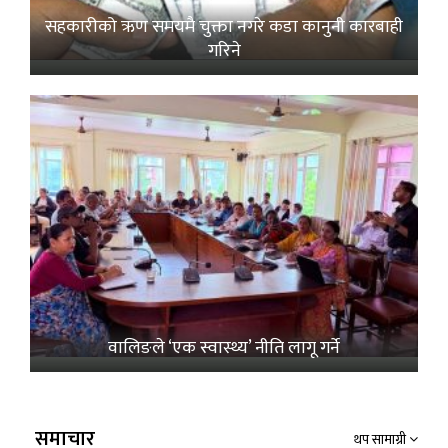
सहकारीको ऋण समयमै चुक्ता नगरे कडा कानुनी कारबाही
गरिने
वालिङले ‘एक स्वास्थ्य’ नीति लागू गर्ने
समाचार
थप सामाग्री