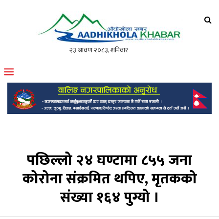
आँधीखोला खवर
मोफसलकै लोकप्रिय अनलाइन पत्रिका
पछिल्लो २४ घण्टामा ८५५ जना
कोरोना संक्रमित थपिए, मृतकको
संख्या १६४ पुग्यो ।