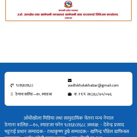
९८१६१८१६८८
aadhikholakhabar@gmail.com
ठेगाना वालिङ—१०, स्याङजा
क. र द नं. २१८३६८/७५/०७६
आँधीखोला मिडिया तथा सामुदायिक चेतना मन्च नेपाल
ठेगाना वालिङ—१०, स्याङजा फोन ९८१६१८१६८८
अध्यक्ष: - देवेन्द्र प्रसाद
भट्टराई
प्रधान सम्पादक:- राधाकृष्ण डुम्रे
सम्पादक:- खगिन्द्र पौडेल
ग्राफिक्स