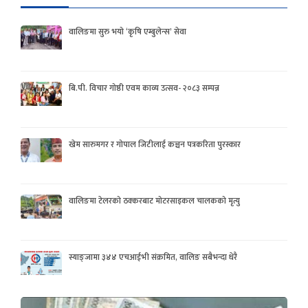
वालिङमा सुरु भयो ‘कृषि एम्बुलेन्स’ सेवा
बि.पी. विचार गोष्ठी एवम काव्य उत्सव- २०८३ सम्पन्न
खेम सारुमगर र गोपाल जिटीलाई कञ्चन पत्रकरिता पुरस्कार
वालिङमा टेलरको ठक्करबाट मोटरसाइकल चालकको मृत्यु
स्याङ्जामा ३४४ एचआईभी संक्रमित, वालिङ सबैभन्दा धेरै