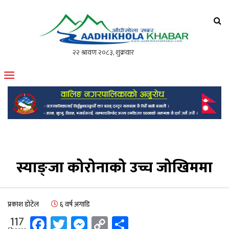
आँधीखोला खवर
मोफसलकै लोकप्रिय अनलाइन पत्रिका
स्याङ्जा कोरोनाको उच्च जोखिममा
प्रकाश डोटेल
६ वर्ष अगाडि
Facebook
Twitter
Messenger
Copy
Share
117