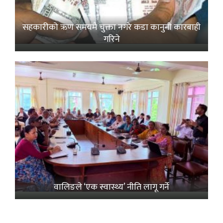
सहकारीको ऋण समयमै चुक्ता नगरे कडा कानुनी कारबाही
गरिने
वालिङले ‘एक स्वास्थ्य’ नीति लागू गर्ने