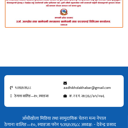
९८१६१८१६८८
aadhikholakhabar@gmail.com
ठेगाना वालिङ—१०, स्याङजा
क. र द नं. २१८३६८/७५/०७६
आँधीखोला मिडिया तथा सामुदायिक चेतना मन्च नेपाल
ठेगाना वालिङ—१०, स्याङजा फोन ९८१६१८१६८८
अध्यक्ष: - देवेन्द्र प्रसाद