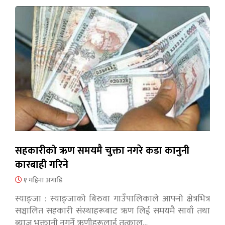
सहकारीको ऋण समयमै चुक्ता नगरे कडा कानुनी
कारबाही गरिने
१ महिना अगाडि
स्याङ्जा : स्याङ्जाको बिरुवा गाउँपालिकाले आफ्नो क्षेत्रभित्र
सञ्चालित सहकारी संस्थाहरूबाट ऋण लिई समयमै सावाँ तथा
ब्याज भुक्तानी नगर्ने ऋणीहरूलाई तत्काल…