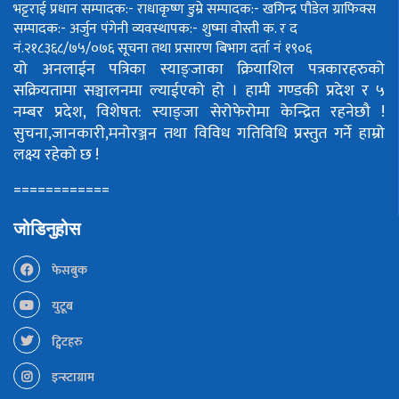
भट्टराई
प्रधान सम्पादक:- राधाकृष्ण डुम्रे
सम्पादक:- खगिन्द्र पौडेल
ग्राफिक्स
सम्पादक:- अर्जुन पंगेनी
व्यवस्थापक:- शुष्मा वोस्ती
क. र द
नं.२१८३६८/७५/०७६
सूचना तथा प्रसारण बिभाग दर्ता नं १९०६
यो अनलाईन पत्रिका स्याङ्जाका क्रियाशिल पत्रकारहरुको
सक्रियतामा सञ्चालनमा ल्याईएको हो ।
हामी गण्डकी प्रदेश र ५
नम्बर प्रदेश, विशेषत: स्याङ्जा सेरोफेरोमा केन्द्रित रहनेछौ !
सुचना,जानकारी,मनोरञ्जन तथा विविध गतिविधि प्रस्तुत गर्ने हाम्रो
लक्ष्य रहेको छ !
============
जोडिनुहोस
फेसबुक
युटूब
ट्विटहरु
इन्स्टाग्राम