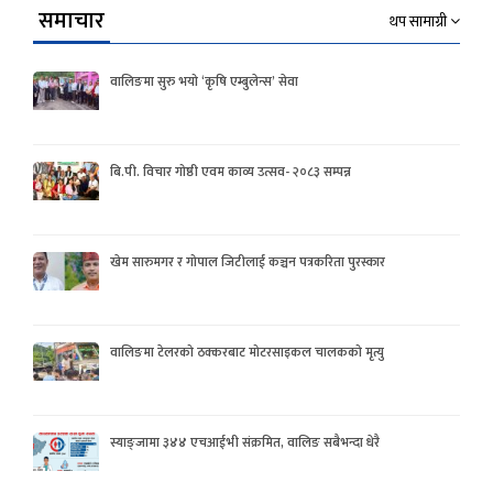
समाचार
थप सामाग्री
वालिङमा सुरु भयो ‘कृषि एम्बुलेन्स’ सेवा
बि.पी. विचार गोष्ठी एवम काव्य उत्सव- २०८३ सम्पन्न
खेम सारुमगर र गोपाल जिटीलाई कञ्चन पत्रकरिता पुरस्कार
वालिङमा टेलरको ठक्करबाट मोटरसाइकल चालकको मृत्यु
स्याङ्जामा ३४४ एचआईभी संक्रमित, वालिङ सबैभन्दा धेरै