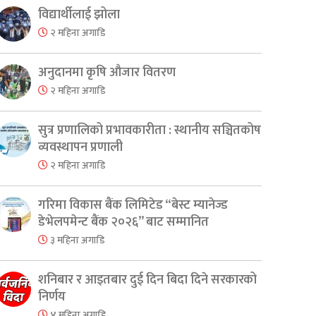
विद्यार्थीलाई झोला
२ महिना अगाडि
अनुदानमा कृषि औजार वितरण
२ महिना अगाडि
सुत्र प्रणालिको प्रभावकारीता : स्थानीय सञ्चितकोष
व्यवस्थापन प्रणाली
२ महिना अगाडि
गरिमा विकास बैंक लिमिटेड “बेस्ट म्यानेज्ड
डेभेलपमेन्ट बैंक २०२६” बाट सम्मानित
३ महिना अगाडि
शनिबार र आइतबार दुई दिन बिदा दिने सरकारको
निर्णय
४ महिना अगाडि