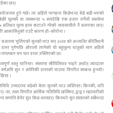
िरहेका छन्।
योजनमा हुने गर्छ। तर अहिले गरगहना किन्नेभन्दा बेच्ने बढी भएको
्री मूल्यमै वा त्यसभन्दा ५ सयदेखि एक हजार रुपैयाँ सस्तोमा
 ५ प्रतिशत मूल्य ह्रास कटाउने गरेको व्यवसायीले नै बताएका छन्।
यसरी आकासिनुको एउटै कारण हो–कोरोना ।
्रिय बजारमा चुलिएको सुनको भाउ सन् २०११ को अन्त्यतिर कीर्तिमानी
ी डलर पुगेपछि ओरालो लागेको यो बहुमूल्य धातुको माग अहिले
्य मंगलबार थप चार डरल उक्लिएको छ।
्वपूर्ण वस्तु मानिन्छ। संसरमा सीमितिमात्र पाइने अर्थात् ज्यादातर
र्षअघि सुन र अमेरिकी डलरको भाउमा विपरीत सम्बन्ध हुन्थ्यो।
ेखिन्छ ।
तिविधि उच्चदरमा बढेको बेला सुनको भाउ सस्तिन्छ। किनकी, धनि
्। तर, त्यस विपरीत आर्थिक गतिविधि खस्किए, द्वन्द्व र महामारीको
्य सम्पत्ति बेचेर सुन किन्न थाल्छन्। किनभने सुन संसारको सबैभन्दा