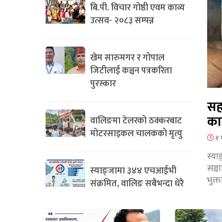
बि.पी. विचार गोष्ठी एवम काव्य
उत्सव- २०८३ सम्पन्न
खेम सारुमगर र गोपाल
जिटीलाई कञ्चन पत्रकरिता
पुरस्कार
सह
का
वालिङमा टेलरको ठक्करबाट
मोटरसाइकल चालकको मृत्यु
१ 
स्या
सञ्
स्याङ्जामा ३४४ एचआईभी
भुक्
संक्रमित, वालिङ सबैभन्दा धेरै