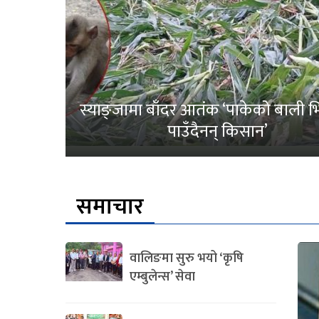
स्याङ्जामा बाँदर आतंक ‘पाकेको बाली भित
पाउँदैनन् किसान’
समाचार
वालिङमा सुरु भयो ‘कृषि
एम्बुलेन्स’ सेवा