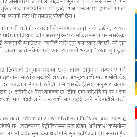
ीबाट असाधारण प्रतिफल पाइँदैन। सुनको मात्रै किनेर बस्ने हो भने
ुकै खराब परिस्थितिमा पनि डुब्दैन भन्ने मान्यता छ। हामीले नेपाली
ा लगानी गरेर धेरै गुमाउनु परेको छैन ।
ञ्चय गर्न थालेको व्यवसायीले बताएका छन्। नयाँ उद्योग, व्यापार
हामारीले भविष्यमा कति असर पुग्छ भन्ने आँकलनसम्म गर्न नसकेका
ी व्यवसायी बताउँछन्। ‘हामीले जति सुन बजारबाट किन्छौं, त्यो सुन
ो संख्या ह्वात्तै बढेको छ’, एक व्यवसायी भन्छन्, ‘यस्ता सुन ठूला
ी उचाइ छिचोल्ने अनुमान भएका छन्। त्यस्ता अनुमान सत्य भए भने
तुलनामा भारतीय मुद्राको लगातार अवमूल्यनको मार हामीले खेप्नु
य दर भएकाले नेपाली रुपैयाँ पनि भारुकै हैसियतअनुसार चल्छ।
्य १ सय २० रुपैयाँ ६१ पैसा तोकेको छ। ठीक एक वर्षअघि यो दर १ सय
ी डलरको माग बढ्दै जाने र भारुको माग घट्दै जाने परिपाटीले यस्तो
णको काम, उद्योगधन्दा र नयाँ परियोजना निर्माणका काम अबरुद्ध
हेको छ। त्यसैकारण पेट्रोलियममा मात्र होइन, अधिकांश कम्पनीमा
तो लगानी बेचेर सुन किन्न थालेपछि सुन महँगिएको हो। अन्तर्राष्ट्रिय