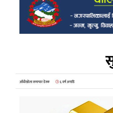
स
आँधीखोला समाचार डेस्क
६ वर्ष अगाडि