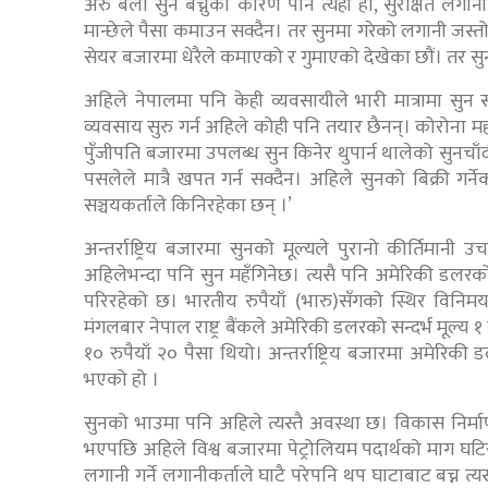
अरु बेला सुन बेच्नुको कारण पनि त्यही हो, सुरक्षित लगान
मान्छेले पैसा कमाउन सक्दैन। तर सुनमा गरेको लगानी जस्तोस
सेयर बजारमा धेरैले कमाएको र गुमाएको देखेका छौं। तर सुनम
अहिले नेपालमा पनि केही व्यवसायीले भारी मात्रामा सुन स
व्यवसाय सुरु गर्न अहिले कोही पनि तयार छैनन्। कोरोना म
पुँजीपति बजारमा उपलब्ध सुन किनेर थुपार्न थालेको सुनचाँद
पसलेले मात्रै खपत गर्न सक्दैन। अहिले सुनको बिक्री गर्नेक
सञ्चयकर्ताले किनिरहेका छन् ।’
अन्तर्राष्ट्रिय बजारमा सुनको मूल्यले पुरानो कीर्तिमान
अहिलेभन्दा पनि सुन महँगिनेछ। त्यसै पनि अमेरिकी डलरको 
परिरहेको छ। भारतीय रुपैयाँ (भारु)सँगको स्थिर विनिम
मंगलबार नेपाल राष्ट्र बैंकले अमेरिकी डलरको सन्दर्भ मूल
१० रुपैयाँ २० पैसा थियो। अन्तर्राष्ट्रिय बजारमा अमेरिक
भएको हो ।
सुनको भाउमा पनि अहिले त्यस्तै अवस्था छ। विकास निर्मा
भएपछि अहिले विश्व बजारमा पेट्रोलियम पदार्थको माग घटिर
लगानी गर्ने लगानीकर्ताले घाटै परेपनि थप घाटाबाट बच्न त्यस्