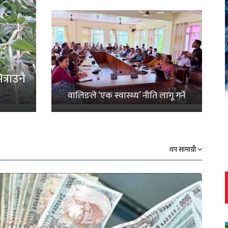
्राउनै
वालिङले ‘एक स्वास्थ्य’ नीति लागू गर्ने
थप सामाग्री