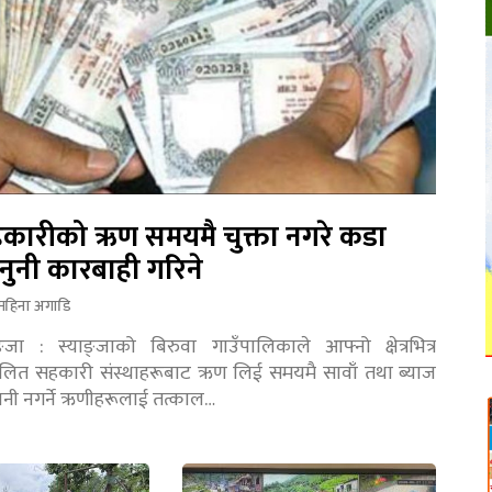
कारीको ऋण समयमै चुक्ता नगरे कडा
नुनी कारबाही गरिने
महिना अगाडि
ङ्जा : स्याङ्जाको बिरुवा गाउँपालिकाले आफ्नो क्षेत्रभित्र
चालित सहकारी संस्थाहरूबाट ऋण लिई समयमै सावाँ तथा ब्याज
तानी नगर्ने ऋणीहरूलाई तत्काल…