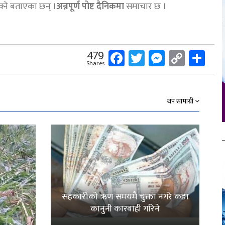
क्ने बताएका छन् ।
अन्नपूर्ण पोष्ट दैनिकमा
समाचार छ ।
Facebook
Twitter
Messeng
Copy
Sh
479
Shares
Link
थप सामाग्री
सहकारीको ऋण समयमै चुक्ता नगरे कडा
कानुनी कारबाही गरिने