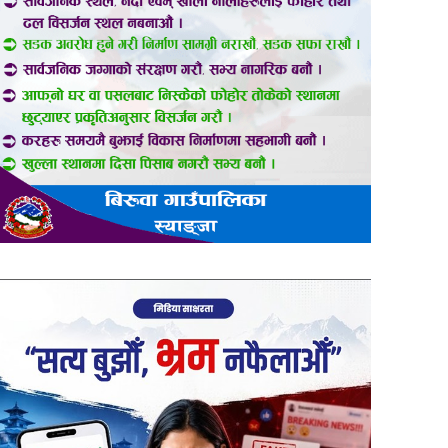
er
are