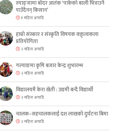
स्याङ्जामा बाँदर आतंक ‘पाकेको बाली भित्राउनै
पाउँदैनन् किसान’
१ महिना अगाडि
हाम्रो संस्कार र संस्कृति विषयक वक्तृत्वकला
प्रतियोगिता
२ महिना अगाडि
गल्याङमा कृषि बजार केन्द्र शुभारम्भ
२ महिना अगाडि
विद्यालयमै केरा खेती : उद्यमी बन्दै विद्यार्थी
२ महिना अगाडि
चालक–सहचालकलाई दश लाखको दुर्घटना बिमा
२ महिना अगाडि