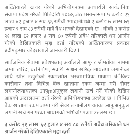
अख्तियारले दायर गरेको अभियोगपत्रमा आचार्यले सार्वजनिक
सेवामा प्रवेश गरेको मितिदेखि २०७६ जेठ मसान्तसम्म ५ करोड २९
लाख ४२ हजार ४ सय ६६ रुपैयाँ आम्दानीमध्ये २ करोड ७ लाख ७९
हजार ९ सय ८३ रुपैयाँ मात्रै वैध भएको देखाएको छ । बाँकी ३ करोड
२१ लाख ६२ हजार ४ सय ८० रुपैयाँ अवैध तरिकाले धन आर्जन
गरेको देखिएकाले मुद्दा दर्ता गरिएको अख्तियारका प्रवक्ता
प्रदीपकुमार कोइरालाले जानकारी दिए ।
सार्वजनिक सेवामा प्रवेशपश्चात् अर्यालले आफू र श्रीमतीका नाममा
जग्गा खरिद, घरनिर्माण, सवारी साधन खरिदलगायतमा लगानीका
साथै स्रोत नखुलेको रकमसमेत अस्वाभाविक मात्रामा बंैकिङ
कारोवार तथा विभिन्न बैंक खातामा रकम जम्मा गरी सेयर
लगानीलगायतका आपूmअनुकूल लगानी खर्च गर्ने गरेको देखिन
आएको अदालतमा दर्ता गरेको अभियोगपत्रमा उल्लेख छ । विभिन्न
बैंक खातामा रकम जम्मा गरी सेयर लगानीलगायतका आफूअनुकूल
लगानी खर्च गर्ने गरेको आयोगको अभियोगपत्रमा उल्लेख छ ।
३ करोड २१ लाख ६२ हजार ४ सय ८० रुपैयाँ अवैध तरिकाले धन
आर्जन गरेको देखिएकाले मुद्दा दर्ता