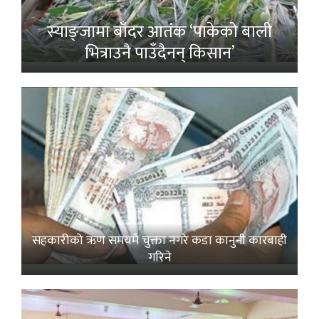
स्याङ्जामा बाँदर आतंक ‘पाकेको बाली
भित्राउनै पाउँदैनन् किसान’
सहकारीको ऋण समयमै चुक्ता नगरे कडा कानुनी कारबाही
गरिने