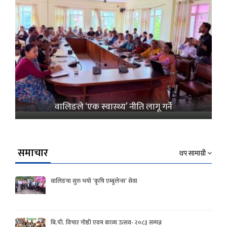
वालिङले ‘एक स्वास्थ्य’ नीति लागू गर्ने
समाचार
थप सामाग्री
वालिङमा सुरु भयो ‘कृषि एम्बुलेन्स’ सेवा
बि.पी. विचार गोष्ठी एवम काव्य उत्सव- २०८३ सम्पन्न