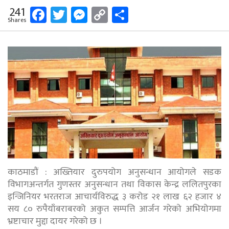
Facebook
Twitter
Messenger
Copy
Share
241
Shares
Link
काठमाडौं : अख्तियार दुरुपयोग अनुसन्धान आयोगले सडक
विभागअन्तर्गत गुणस्तर अनुसन्धान तथा विकास केन्द्र ललितपुरका
इन्जिनियर भरतराज आचार्यविरुद्ध ३ करोड २१ लाख ६२ हजार ४
सय ८० रुपैयाँबराबरको अकुत सम्पत्ति आर्जन गरेको अभियोगमा
भ्रष्टाचार मुद्दा दायर गरेको छ ।