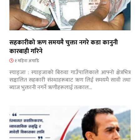
सहकारीको ऋण समयमै चुक्ता नगरे कडा कानुनी
कारबाही गरिने
१ महिना अगाडि
स्याङ्जा : स्याङ्जाको बिरुवा गाउँपालिकाले आफ्नो क्षेत्रभित्र
सञ्चालित सहकारी संस्थाहरूबाट ऋण लिई समयमै सावाँ तथा
ब्याज भुक्तानी नगर्ने ऋणीहरूलाई तत्काल…