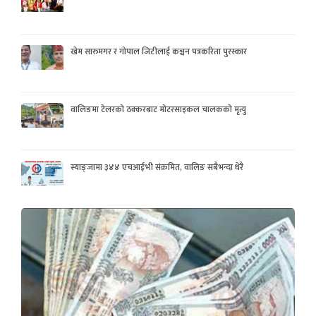
खेम सारुमगर र गोपाल जिटीलाई कञ्चन पत्रकरिता पुरस्कार
वालिङमा टेलरको ठक्करबाट मोटरसाइकल चालकको मृत्यु
स्याङ्जामा ३४४ एचआईभी संक्रमित, वालिङ सबैभन्दा धेरै