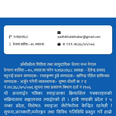
९८१६१८१६८८
aadhikholakhabar@gmail.com
ठेगाना वालिङ—१०, स्याङजा
क. र द नं. २१८३६८/७५/०७६
आँधीखोला मिडिया तथा सामुदायिक चेतना मन्च नेपाल
ठेगाना वालिङ—१०, स्याङजा फोन ९८१६१८१६८८
अध्यक्ष: - देवेन्द्र प्रसाद
भट्टराई
प्रधान सम्पादक:- राधाकृष्ण डुम्रे
सम्पादक:- खगिन्द्र पौडेल
ग्राफिक्स
सम्पादक:- अर्जुन पंगेनी
व्यवस्थापक:- शुष्मा वोस्ती
क. र द
नं.२१८३६८/७५/०७६
सूचना तथा प्रसारण बिभाग दर्ता नं १९०६
यो अनलाईन पत्रिका स्याङ्जाका क्रियाशिल पत्रकारहरुको
सक्रियतामा सञ्चालनमा ल्याईएको हो ।
हामी गण्डकी प्रदेश र ५
नम्बर प्रदेश, विशेषत: स्याङ्जा सेरोफेरोमा केन्द्रित रहनेछौ !
सुचना,जानकारी,मनोरञ्जन तथा विविध गतिविधि प्रस्तुत गर्ने हाम्रो