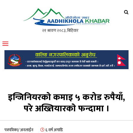
आँधीखोला खवर
मोफसलकै लोकप्रिय अनलाइन पत्रिका
इन्जिनियरको कमाइ ५ करोड रुपैयाँ,
परे अख्तियारकाे फन्दामा ।
पत्रपत्रिका/ अनलाईन
६ वर्ष अगाडि