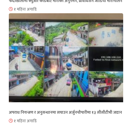
फेदीखोलामा क्युआर कोडबाट मौरीको अनुगमन, प्रविधिसँग जोडियो मौरीपालन
१ महिना अगाडि
अपराध नियन्त्रण र अनुसन्धानमा सघाउन अर्जुनचौपारीमा १३ सीसीटीभी जडान
१ महिना अगाडि