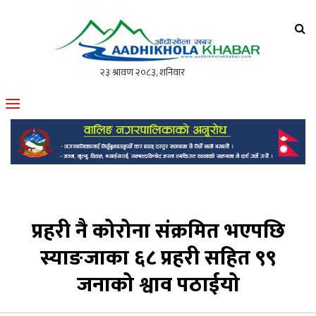
आँधीखोला खवर
मोफसलकै लोकप्रिय अनलाइन पत्रिका
प्रहरी नै कोरोना संक्रमित भएपछि
स्याङजाका ६८ प्रहरी सहित ९९
जनाको श्वाव पठाईयो