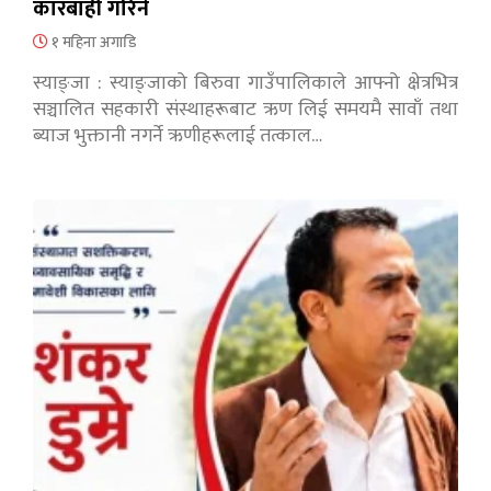
कारबाही गरिने
१ महिना अगाडि
स्याङ्जा : स्याङ्जाको बिरुवा गाउँपालिकाले आफ्नो क्षेत्रभित्र
सञ्चालित सहकारी संस्थाहरूबाट ऋण लिई समयमै सावाँ तथा
ब्याज भुक्तानी नगर्ने ऋणीहरूलाई तत्काल…