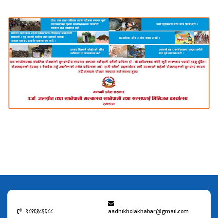
९८१६१८१६८८
aadhikholakhabar@gmail.com