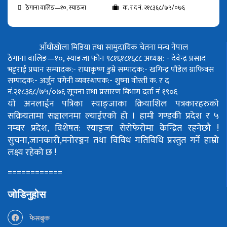
ठेगाना वालिङ—१०, स्याङजा
क. र द नं. २१८३६८/७५/०७६
आँधीखोला मिडिया तथा सामुदायिक चेतना मन्च नेपाल
ठेगाना वालिङ—१०, स्याङजा फोन ९८१६१८१६८८
अध्यक्ष: - देवेन्द्र प्रसाद
भट्टराई
प्रधान सम्पादक:- राधाकृष्ण डुम्रे
सम्पादक:- खगिन्द्र पौडेल
ग्राफिक्स
सम्पादक:- अर्जुन पंगेनी
व्यवस्थापक:- शुष्मा वोस्ती
क. र द
नं.२१८३६८/७५/०७६
सूचना तथा प्रसारण बिभाग दर्ता नं १९०६
यो अनलाईन पत्रिका स्याङ्जाका क्रियाशिल पत्रकारहरुको
सक्रियतामा सञ्चालनमा ल्याईएको हो ।
हामी गण्डकी प्रदेश र ५
नम्बर प्रदेश, विशेषत: स्याङ्जा सेरोफेरोमा केन्द्रित रहनेछौ !
सुचना,जानकारी,मनोरञ्जन तथा विविध गतिविधि प्रस्तुत गर्ने हाम्रो
लक्ष्य रहेको छ !
============
जोडिनुहोस
फेसबुक