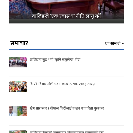
वालिङले ‘एक स्वास्थ्य’ नीति लागू गर्ने
समाचार
थप सामाग्री
वालिङमा सुरु भयो ‘कृषि एम्बुलेन्स’ सेवा
बि.पी. विचार गोष्ठी एवम काव्य उत्सव- २०८३ सम्पन्न
खेम सारुमगर र गोपाल जिटीलाई कञ्चन पत्रकरिता पुरस्कार
वालिङमा टेलरको ठक्करबाट मोटरसाइकल चालकको मृत्यु