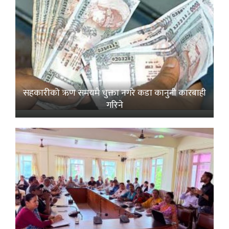
सहकारीको ऋण समयमै चुक्ता नगरे कडा कानुनी कारबाही
गरिने