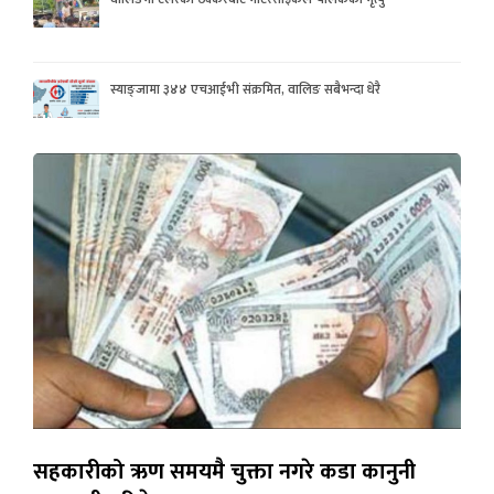
स्याङ्जामा ३४४ एचआईभी संक्रमित, वालिङ सबैभन्दा धेरै
सहकारीको ऋण समयमै चुक्ता नगरे कडा कानुनी