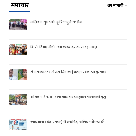
समाचार
थप सामाग्री
वालिङमा सुरु भयो ‘कृषि एम्बुलेन्स’ सेवा
बि.पी. विचार गोष्ठी एवम काव्य उत्सव- २०८३ सम्पन्न
खेम सारुमगर र गोपाल जिटीलाई कञ्चन पत्रकरिता पुरस्कार
वालिङमा टेलरको ठक्करबाट मोटरसाइकल चालकको मृत्यु
स्याङ्जामा ३४४ एचआईभी संक्रमित, वालिङ सबैभन्दा धेरै