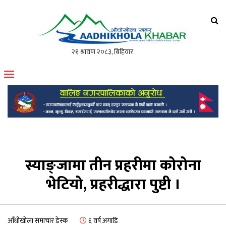
आँधीखोला खवर
मोफसलकै लोकप्रिय अनलाइन पत्रिका
स्याङ्जामा तीन प्रहरीमा कोरोना
भेटियो, प्रहरीद्धारा पुष्टी ।
आँधीखोला समाचार डेस्क
६ वर्ष अगाडि