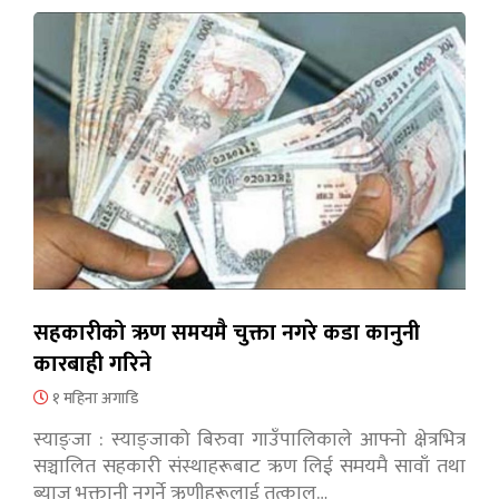
सहकारीको ऋण समयमै चुक्ता नगरे कडा कानुनी
कारबाही गरिने
१ महिना अगाडि
स्याङ्जा : स्याङ्जाको बिरुवा गाउँपालिकाले आफ्नो क्षेत्रभित्र
सञ्चालित सहकारी संस्थाहरूबाट ऋण लिई समयमै सावाँ तथा
ब्याज भुक्तानी नगर्ने ऋणीहरूलाई तत्काल…