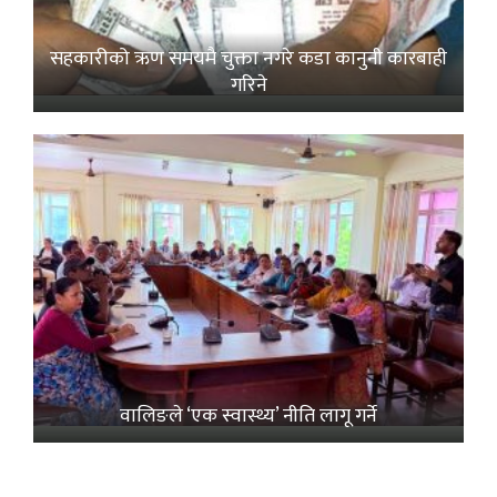
सहकारीको ऋण समयमै चुक्ता नगरे कडा कानुनी कारबाही
गरिने
वालिङले ‘एक स्वास्थ्य’ नीति लागू गर्ने