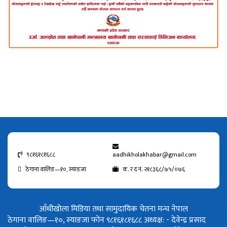
९८१६१८१६८८
aadhikholakhabar@gmail.com
ठेगाना वालिङ—१०, स्याङजा
क. र द नं. २१८३६८/७५/०७६
आँधीखोला मिडिया तथा सामुदायिक चेतना मन्च नेपाल
ठेगाना वालिङ—१०, स्याङजा फोन ९८१६१८१६८८
अध्यक्ष: - देवेन्द्र प्रसाद