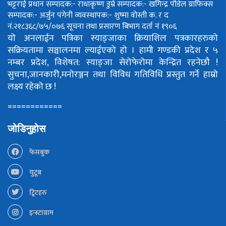
भट्टराई
प्रधान सम्पादक:- राधाकृष्ण डुम्रे
सम्पादक:- खगिन्द्र पौडेल
ग्राफिक्स
सम्पादक:- अर्जुन पंगेनी
व्यवस्थापक:- शुष्मा वोस्ती
क. र द
नं.२१८३६८/७५/०७६
सूचना तथा प्रसारण बिभाग दर्ता नं १९०६
यो अनलाईन पत्रिका स्याङ्जाका क्रियाशिल पत्रकारहरुको
सक्रियतामा सञ्चालनमा ल्याईएको हो ।
हामी गण्डकी प्रदेश र ५
नम्बर प्रदेश, विशेषत: स्याङ्जा सेरोफेरोमा केन्द्रित रहनेछौ !
सुचना,जानकारी,मनोरञ्जन तथा विविध गतिविधि प्रस्तुत गर्ने हाम्रो
लक्ष्य रहेको छ !
============
जोडिनुहोस
फेसबुक
युटूब
ट्विटहरु
इन्स्टाग्राम